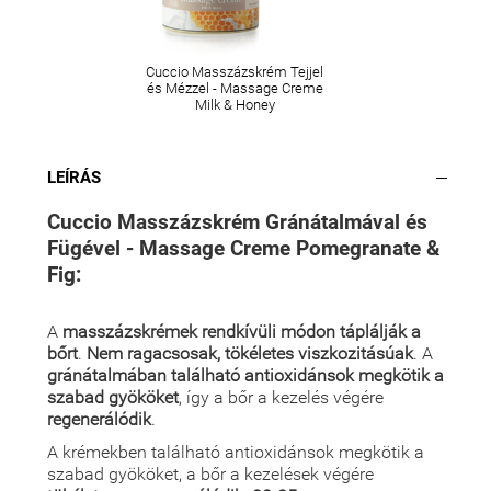
Cuccio Masszázskrém Tejjel
és Mézzel - Massage Creme
Milk & Honey
LEÍRÁS
Cuccio Masszázskrém Gránátalmával és
Fügével - Massage Creme Pomegranate &
Fig:
A
masszázskrémek rendkívüli módon táplálják a
bőrt
.
Nem ragacsosak, tökéletes viszkozitásúak
. A
gránátalmában található antioxidánsok megkötik a
szabad gyököket
, így a bőr a kezelés végére
regenerálódik
.
A krémekben található antioxidánsok megkötik a
szabad gyököket, a bőr a kezelések végére