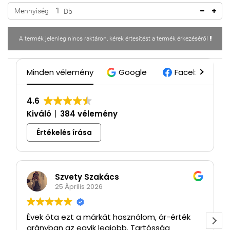
Mennyiség
Db
A termék jelenleg nincs raktáron, kérek értesítést a termék érkezéséről
Minden vélemény
Google
Facebook
4.6
Kiváló
384 vélemény
Értékelés írása
Szvety Szakács
25 Április 2026
Évek óta ezt a márkát használom, ár-érték
arányban az egyik legjobb. Tartósság