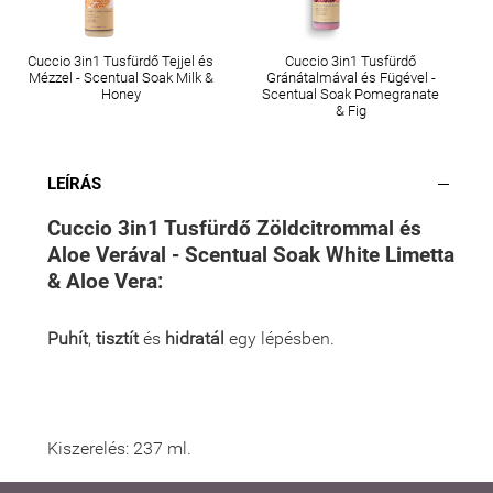
Cuccio 3in1 Tusfürdő Tejjel és
Cuccio 3in1 Tusfürdő
Mézzel - Scentual Soak Milk &
Gránátalmával és Fügével -
Honey
Scentual Soak Pomegranate
& Fig
LEÍRÁS
Cuccio 3in1 Tusfürdő Zöldcitrommal és
Aloe Verával - Scentual Soak White Limetta
& Aloe Vera:
Puhít
,
tisztít
és
hidratál
egy lépésben.
Kiszerelés: 237 ml.