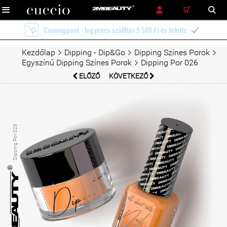
RÉSZLETES KERESÉS
KERESÉS
Ingyenes szállítás futárszolgálattal 12 900 Ft és felette

Kezdőlap
Dipping - Dip&Go
Dipping Színes Porok
Egyszínű Dipping Színes Porok
Dipping Por 026
ELŐZŐ
KÖVETKEZŐ
Dipping Por 026