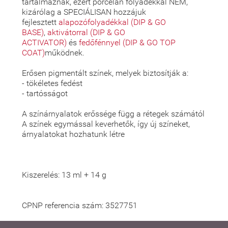
tartalmaznak, ezért porcelán folyadékkal NEM,
kizárólag a SPECIÁLISAN hozzájuk
fejlesztett
alapozófolyadékkal (DIP & GO
BASE)
,
aktivátorral (DIP & GO
ACTIVATOR)
és
fedőfénnyel (DIP & GO TOP
COAT)
működnek.
Erősen pigmentált színek, melyek biztosítják a:
- tökéletes fedést
- tartósságot
A színárnyalatok erőssége függ a rétegek számától
A színek egymással keverhetők, így új színeket,
árnyalatokat hozhatunk létre
Kiszerelés: 13 ml + 14 g
CPNP referencia szám: 3527751