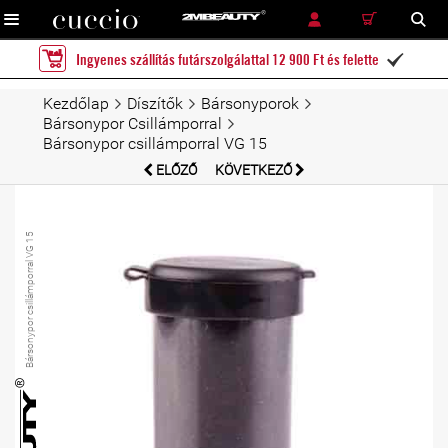
RÉSZLETES KERESÉS
KERESÉS
Ingyenes szállítás futárszolgálattal 12 900 Ft és felette

Kezdőlap
Díszítők
Bársonyporok
Bársonypor Csillámporral
Bársonypor csillámporral VG 15
ELŐZŐ
KÖVETKEZŐ
Bársonypor csillámporral VG 15