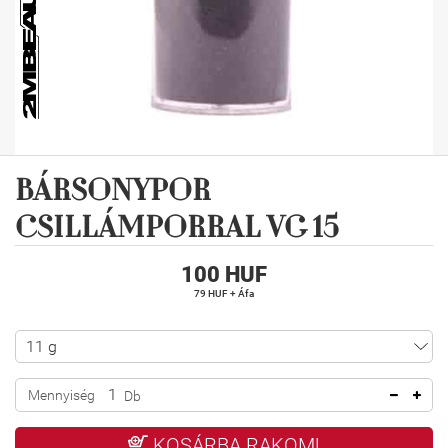
BÁRSONYPOR
CSILLÁMPORRAL VG 15
100 HUF
79 HUF + Áfa
Mennyiség
Db
KOSÁRBA RAKOM!