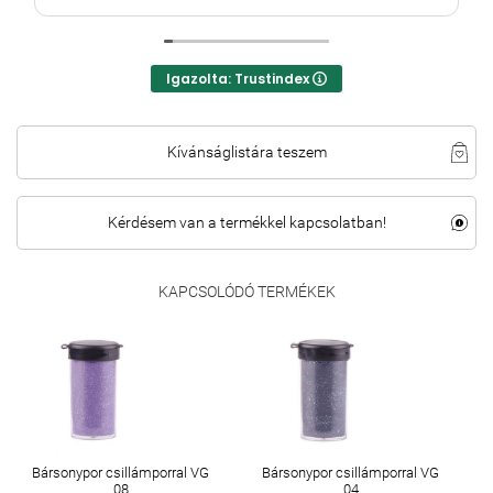
Igazolta: Trustindex
Kívánságlistára teszem
Kérdésem van a termékkel kapcsolatban!
KAPCSOLÓDÓ TERMÉKEK
Bársonypor csillámporral VG
Bársonypor csillámporral VG
08
04