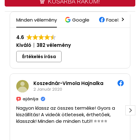
KOSÁRBA RAKOM!
Minden vélemény
Google
Facebook
4.6
Kiváló
382 vélemény
Értékelés írása
Koszednár-Vimola Hajnalka
2 Január 2020
ajánlja
Nagyon klassz az összes terméke! Gyors a
kiszállítás! A videók ötletesek, érthetőek,
klasszak! Minden de minden tuti!! ⭐⭐⭐⭐