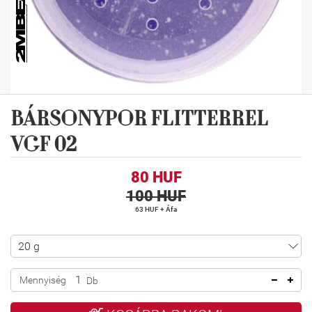
BÁRSONYPOR FLITTERREL
VGF 02
80 HUF
100 HUF
63 HUF + Áfa
Mennyiség
Db