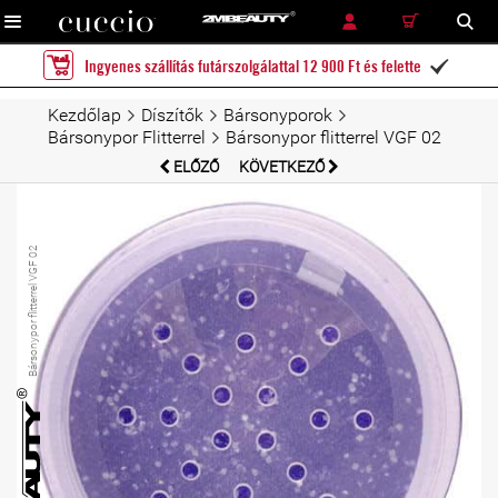
RÉSZLETES KERESÉS
KERESÉS
Ingyenes szállítás futárszolgálattal 12 900 Ft és felette

Kezdőlap
Díszítők
Bársonyporok
Bársonypor Flitterrel
Bársonypor flitterrel VGF 02
ELŐZŐ
KÖVETKEZŐ
Bársonypor flitterrel VGF 02