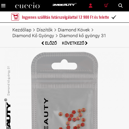
RÉSZLETES KERESÉS
KERESÉS
Ingyenes szállítás futárszolgálattal 12 900 Ft és felette

Kezdőlap
Díszítők
Diamond Kövek
Diamond Kő Gyöngy
Diamond kő gyöngy 31
ELŐZŐ
KÖVETKEZŐ
Diamond kő gyöngy 31