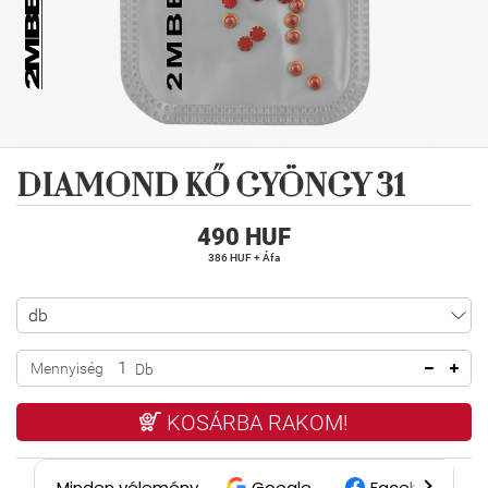
DIAMOND KŐ GYÖNGY 31
490 HUF
386 HUF + Áfa
Mennyiség
Db
KOSÁRBA RAKOM!
Minden vélemény
Google
Facebook