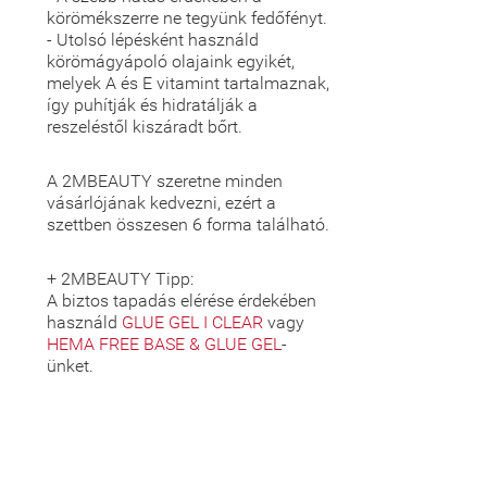
körömékszerre ne tegyünk fedőfényt.
- Utolsó lépésként használd
körömágyápoló olajaink egyikét,
melyek A és E vitamint tartalmaznak,
így puhítják és hidratálják a
reszeléstől kiszáradt bőrt.
A 2MBEAUTY szeretne minden
vásárlójának kedvezni, ezért a
szettben összesen 6 forma található.
+ 2MBEAUTY Tipp:
A biztos tapadás elérése érdekében
használd
GLUE GEL I CLEAR
vagy
HEMA FREE BASE & GLUE GEL
-
ünket.