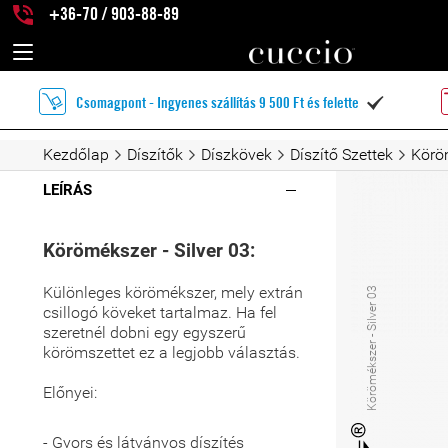
+36-70 / 903-88-89
Csomagpont - Ingyenes szállítás 9 500 Ft és felette

Kezdőlap
Díszítők
Díszkövek
Díszítő Szettek
Köröm
LEÍRÁS
Körömékszer - Silver 03:
Különleges körömékszer, mely extrán
Körömékszer - Silver 03
csillogó köveket tartalmaz. Ha fel
szeretnél dobni egy egyszerű
körömszettet ez a legjobb választás.
Előnyei:
- Gyors és látványos díszítés