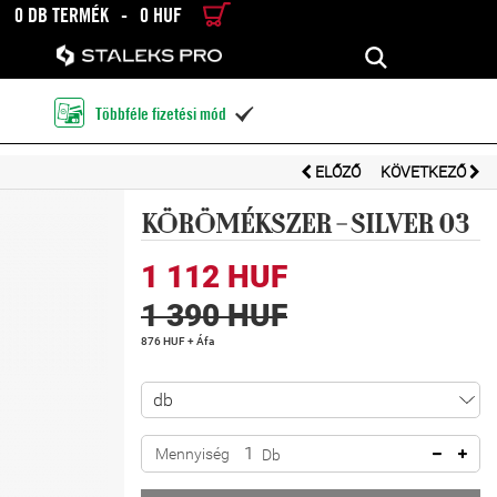
0 DB TERMÉK
-
0 HUF
RÉSZLETES KERESÉS
KERESÉS
Többféle fizetési mód

ELŐZŐ
KÖVETKEZŐ
KÖRÖMÉKSZER - SILVER 03
1 112 HUF
1 390 HUF
876 HUF + Áfa
Mennyiség
Db