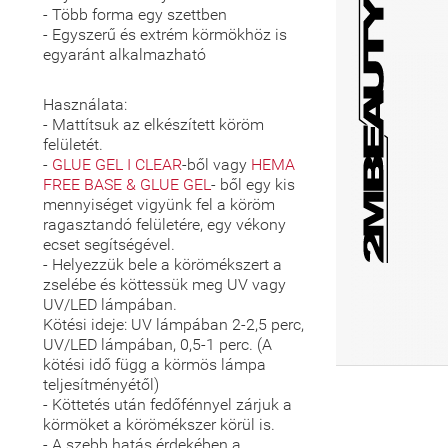
- Több forma egy szettben
- Egyszerű és extrém körmökhöz is
egyaránt alkalmazható
Használata:
- Mattítsuk az elkészített köröm
felületét.
-
GLUE GEL I CLEAR
-ből vagy
HEMA
FREE BASE & GLUE GEL
- ből egy kis
mennyiséget vigyünk fel a köröm
ragasztandó felületére, egy vékony
ecset segítségével.
- Helyezzük bele a körömékszert a
zselébe és köttessük meg UV vagy
UV/LED lámpában.
Kötési ideje: UV lámpában 2-2,5 perc,
UV/LED lámpában, 0,5-1 perc. (A
kötési idő függ a körmös lámpa
teljesítményétől)
- Köttetés után fedőfénnyel zárjuk a
körmöket a körömékszer körül is.
- A szebb hatás érdekében a