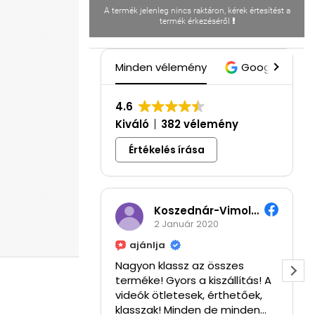
A termék jelenleg nincs raktáron, kérek értesítést a
termék érkezéséről
Minden vélemény
Google
4.6
Kiváló
382 vélemény
Értékelés írása
Koszednár-Vimola Hajnalka
2 Január 2020
ajánlja
Nagyon klassz az összes
terméke! Gyors a kiszállítás! A
videók ötletesek, érthetőek,
klasszak! Minden de minden