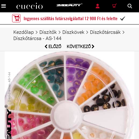
RÉSZLETES KERESÉS
KERESÉS
Ingyenes szállítás futárszolgálattal 12 900 Ft és felette

Kezdőlap
Díszítők
Díszkövek
Díszkőtárcsák
Díszkőtárcsa - AS-144
ELŐZŐ
KÖVETKEZŐ
Díszkőtárcsa - AS-144