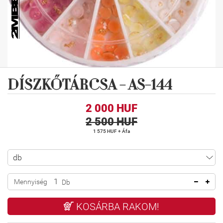
DÍSZKŐTÁRCSA - AS-144
2 000 HUF
2 500 HUF
1 575 HUF + Áfa
Mennyiség
Db
KOSÁRBA RAKOM!