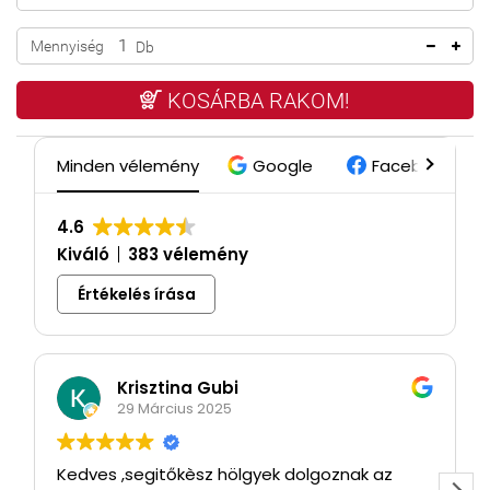
Mennyiség
Db
KOSÁRBA RAKOM!
Minden vélemény
Google
Facebook
4.6
Kiváló
383 vélemény
Értékelés írása
Krisztina Gubi
29 Március 2025
Kedves ,segitőkèsz hölgyek dolgoznak az