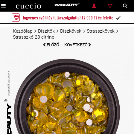
RÉSZLETES KERESÉS
KERESÉS
Ingyenes szállítás futárszolgálattal 12 900 Ft és felette

Kezdőlap
Díszítők
Díszkövek
Strasszkövek
Strasszkő 28 citrine
ELŐZŐ
KÖVETKEZŐ
Strasszkő 28 citrine