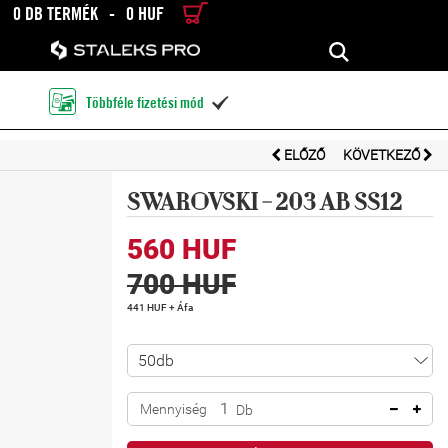
0 DB TERMÉK
-
0 HUF
RÉSZLETES KERESÉS
KERESÉS
Többféle fizetési mód

ELŐZŐ
KÖVETKEZŐ
SWAROVSKI - 203 AB SS12
560 HUF
700 HUF
441 HUF + Áfa
Mennyiség
Db