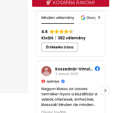
KOSÁRBA RAKOM!
Minden vélemény
Google
4.6
Kiváló
382 vélemény
Értékelés írása
Koszednár-Vimola Hajnalka
2 Január 2020
ajánlja
Nagyon klassz az összes
terméke! Gyors a kiszállítás! A
videók ötletesek, érthetőek,
klasszak! Minden de minden
tuti!! ⭐⭐⭐⭐
Olvass tovább