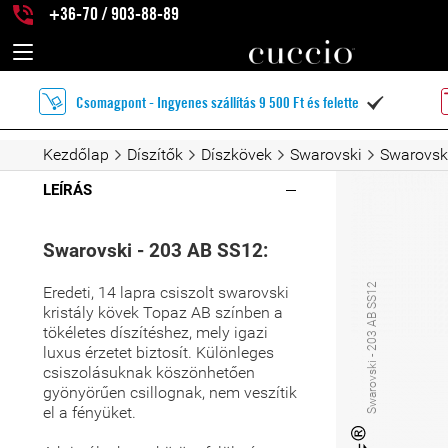
+36-70 / 903-88-89
Csomagpont - Ingyenes szállítás 9 500 Ft és felette

Kezdőlap
Díszítők
Díszkövek
Swarovski
Swarovsk
LEÍRÁS
Swarovski - 203 AB SS12:
Swarovski - 203 AB SS12
Eredeti, 14 lapra csiszolt swarovski
kristály kövek Topaz AB színben a
tökéletes díszítéshez, mely igazi
luxus érzetet biztosít. Különleges
csiszolásuknak köszönhetően
gyönyörűen csillognak, nem veszítik
el a fényüket.