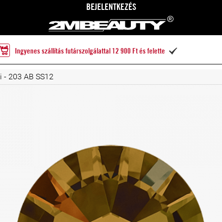
BEJELENTKEZÉS
Ingyenes szállítás futárszolgálattal 12 900 Ft és felette

i - 203 AB SS12