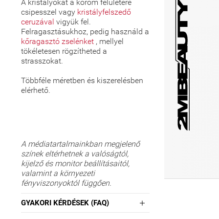
A kristályokat a köröm felületére
csipesszel vagy
kristályfelszedő
ceruzával
vigyük fel.
Felragasztásukhoz, pedig használd a
kőragasztó zselénket
, mellyel
tökéletesen rögzítheted a
strasszokat.
Többféle méretben és kiszerelésben
elérhető.
A médiatartalmainkban megjelenő
színek eltérhetnek a valóságtól,
kijelző és monitor beállításaitól,
valamint a környezeti
fényviszonyoktól függően.
GYAKORI KÉRDÉSEK (FAQ)