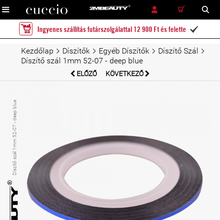
RÉSZLETES KERESÉS
KERESÉS
Ingyenes szállítás futárszolgálattal 12 900 Ft és felette

Kezdőlap
Díszítők
Egyéb Díszítők
Díszítő Szál
Díszítő szál 1mm 52-07 - deep blue
ELŐZŐ
KÖVETKEZŐ
Díszítő szál 1mm 52-07 - deep blue