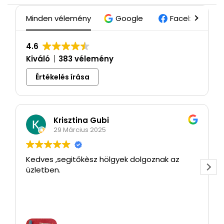
Minden vélemény
Google
Facebook
4.6
Kiváló
383 vélemény
Értékelés írása
Krisztina Gubi
29 Március 2025
Kedves ,segitőkèsz hölgyek dolgoznak az
üzletben.