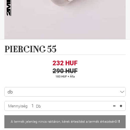
PIERCING 55
232 HUF
290 HUF
183 HUF + Áfa
Mennyiség
Db
A termék jelenleg nincs raktáron, kérek értesítést a termék érkezéséről