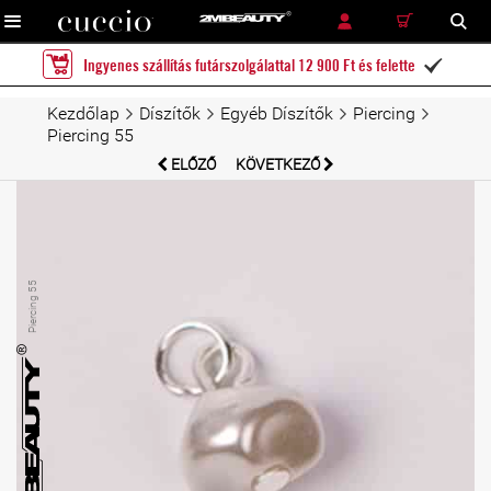
RÉSZLETES KERESÉS
KERESÉS
Ingyenes szállítás futárszolgálattal 12 900 Ft és felette

Kezdőlap
Díszítők
Egyéb Díszítők
Piercing
Piercing 55
ELŐZŐ
KÖVETKEZŐ
Piercing 55