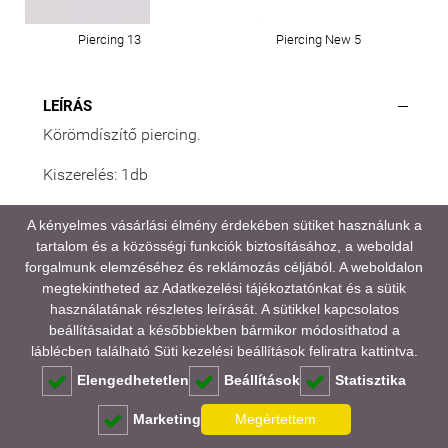
Piercing 13
Piercing New 5
LEÍRÁS
Körömdíszítő piercing.
Kiszerelés: 1db
A kényelmes vásárlási élmény érdekében sütiket használunk a
tartalom és a közösségi funkciók biztosításához, a weboldal
A médiatartalmainkban megjelenő színek eltérhetnek
forgalmunk elemzéséhez és reklámozás céljából. A weboldalon
a valóságtól, kijelző és monitor beállításaitól,
megtekintheted az
Adatkezelési tájékoztatónkat
és a sütik
valamint a környezeti fényviszonyoktól függően.
használatának részletes leírását. A sütikkel kapcsolatos
beállításaidat a későbbiekben bármikor módosíthatod a
GYAKORI KÉRDÉSEK (FAQ)
láblécben található Süti kezelési beállítások feliratra kattintva.
Elengedhetetlen
Beállítások
Statisztika
Marketing
Megértettem