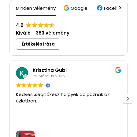
Minden vélemény
Google
Facebook
4.6
Kiváló
383 vélemény
Értékelés írása
Krisztina Gubi
29 Március 2025
Kedves ,segitőkèsz hölgyek dolgoznak az
üzletben.