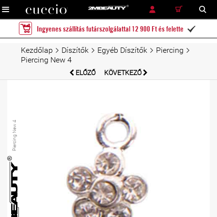
RÉSZLETES KERESÉS
KERESÉS
Ingyenes szállítás futárszolgálattal 12 900 Ft és felette

Kezdőlap
Díszítők
Egyéb Díszítők
Piercing
Piercing New 4
ELŐZŐ
KÖVETKEZŐ
Piercing New 4