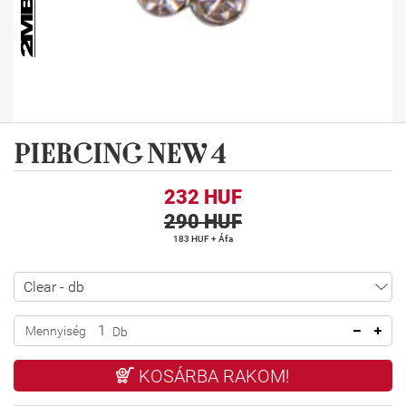
PIERCING NEW 4
232 HUF
290 HUF
183 HUF + Áfa
Mennyiség
Db
KOSÁRBA RAKOM!