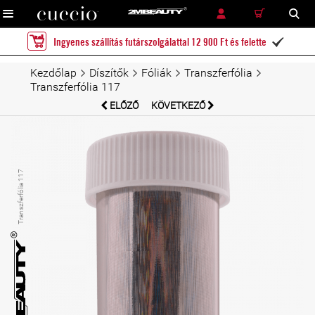
RÉSZLETES KERESÉS
KERESÉS
Ingyenes szállítás futárszolgálattal 12 900 Ft és felette

Kezdőlap
Díszítők
Fóliák
Transzferfólia
Transzferfólia 117
ELŐZŐ
KÖVETKEZŐ
Transzferfólia 117