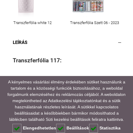
Transzferfólia white 12
Transzferfólia Szett 06 - 2023
LEÍRÁS
Transzferfólia 117:
A kényelmes vásárlási élmény érdekében sütiket használunk a
tartalom és a közösségi funkciók biztosításához, a weboldal
A médiatartalmainkban megjelenő színek eltérhetnek
forgalmunk elemzéséhez és reklámozás céljából. A weboldalon
a valóságtól, kijelző és monitor beállításaitól,
megtekintheted az
Adatkezelési tájékoztatónkat
és a sütik
valamint a környezeti fényviszonyoktól függően.
használatának részletes leírását. A sütikkel kapcsolatos
beállításaidat a későbbiekben bármikor módosíthatod a
GYAKORI KÉRDÉSEK (FAQ)
láblécben található Süti kezelési beállítások feliratra kattintva.
Elengedhetetlen
Beállítások
Statisztika