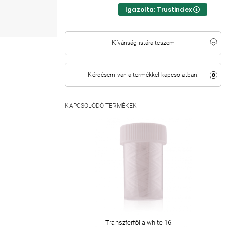
Igazolta: Trustindex
Kívánságlistára teszem
Kérdésem van a termékkel kapcsolatban!
KAPCSOLÓDÓ TERMÉKEK
Transzferfólia white 16