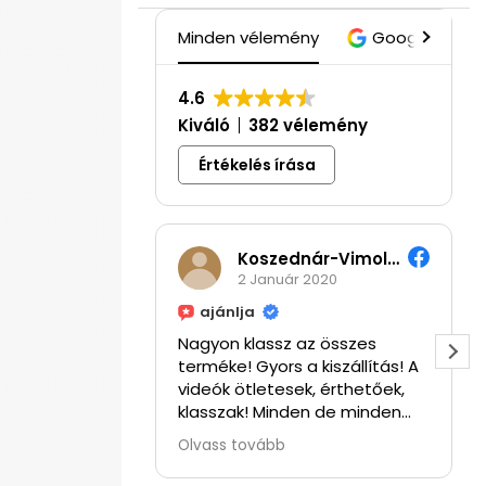
Minden vélemény
Google
4.6
Kiváló
382 vélemény
Értékelés írása
Koszednár-Vimola Hajnalka
2 Január 2020
ajánlja
Nagyon klassz az összes
terméke! Gyors a kiszállítás! A
videók ötletesek, érthetőek,
klasszak! Minden de minden
tuti!! ⭐⭐⭐⭐
Olvass tovább