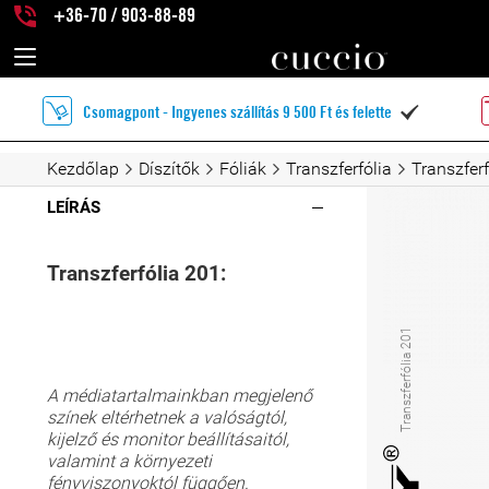
+36-70 / 903-88-89
Csomagpont - Ingyenes szállítás 9 500 Ft és felette

Kezdőlap
Díszítők
Fóliák
Transzferfólia
Transzfer
LEÍRÁS
Transzferfólia 201:
Transzferfólia 201
A médiatartalmainkban megjelenő
színek eltérhetnek a valóságtól,
kijelző és monitor beállításaitól,
valamint a környezeti
fényviszonyoktól függően.