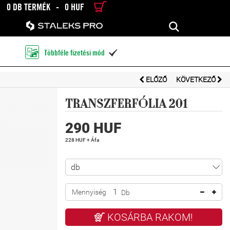
0 DB TERMÉK
-
0 HUF
RÉSZLETES KERESÉS
KERESÉS
Többféle fizetési mód

ELŐZŐ
KÖVETKEZŐ
TRANSZFERFÓLIA 201
290 HUF
228 HUF + Áfa
Mennyiség
Db
KOSÁRBA RAKOM!