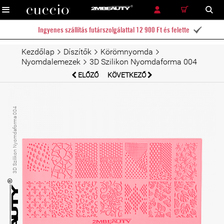
RÉSZLETES KERESÉS
KERESÉS
Ingyenes szállítás futárszolgálattal 12 900 Ft és felette

Kezdőlap
Díszítők
Körömnyomda
Nyomdalemezek
3D Szilikon Nyomdaforma 004
ELŐZŐ
KÖVETKEZŐ
3D Szilikon Nyomdaforma 004