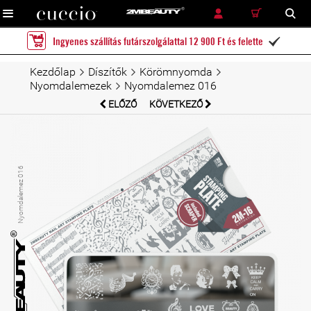
RÉSZLETES KERESÉS
KERESÉS
Ingyenes szállítás futárszolgálattal 12 900 Ft és felette

Kezdőlap
Díszítők
Körömnyomda
Nyomdalemezek
Nyomdalemez 016
ELŐZŐ
KÖVETKEZŐ
Nyomdalemez 016