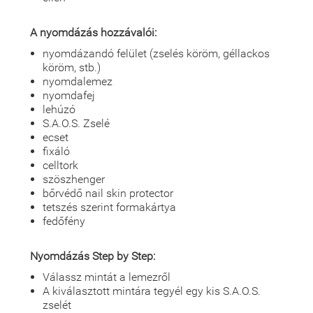
A nyomdázás hozzávalói:
nyomdázandó felület (zselés köröm, géllackos
köröm, stb.)
nyomdalemez
nyomdafej
lehúzó
S.A.O.S. Zselé
ecset
fixáló
celltork
szöszhenger
bőrvédő nail skin protector
tetszés szerint formakártya
fedőfény
Nyomdázás Step by Step:
Válassz mintát a lemezről
A kiválasztott mintára tegyél egy kis S.A.O.S.
zselét