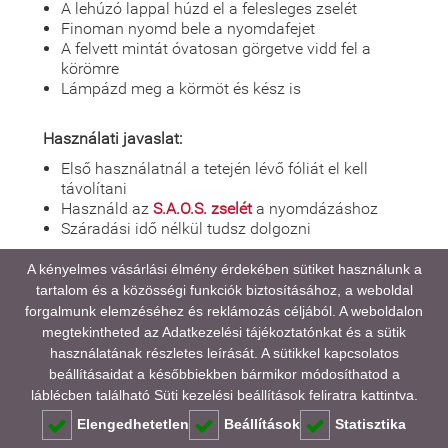
A lehúzó lappal húzd el a felesleges zselét
Finoman nyomd bele a nyomdafejet
A felvett mintát óvatosan görgetve vidd fel a
körömre
Lámpázd meg a körmöt és kész is
Használati javaslat:
Első használatnál a tetején lévő fóliát el kell
távolítani
Használd az
S.A.O.S. zselét
a nyomdázáshoz
Száradási idő nélkül tudsz dolgozni
A kényelmes vásárlási élmény érdekében sütiket használunk a
tartalom és a közösségi funkciók biztosításához, a weboldal
A médiatartalmainkban megjelenő színek eltérhetnek
forgalmunk elemzéséhez és reklámozás céljából. A weboldalon
a valóságtól, kijelző és monitor beállításaitól,
megtekintheted az
Adatkezelési tájékoztatónkat
és a sütik
valamint a környezeti fényviszonyoktól függően.
használatának részletes leírását. A sütikkel kapcsolatos
beállításaidat a későbbiekben bármikor módosíthatod a
GYAKORI KÉRDÉSEK (FAQ)
láblécben található Süti kezelési beállítások feliratra kattintva.
Elengedhetetlen
Beállítások
Statisztika