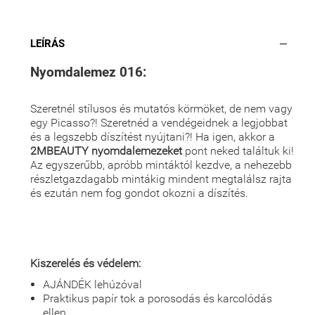
LEÍRÁS
Nyomdalemez 016:
Szeretnél stílusos és mutatós körmöket, de nem vagy
egy Picasso?! Szeretnéd a vendégeidnek a legjobbat
és a legszebb díszítést nyújtani?! Ha igen, akkor a
2MBEAUTY nyomdalemezeket
pont neked találtuk ki!
Az egyszerűbb, apróbb mintáktól kezdve, a nehezebb
részletgazdagabb mintákig mindent megtalálsz rajta
és ezután nem fog gondot okozni a díszítés.
Kiszerelés és védelem:
AJÁNDÉK lehúzóval
Praktikus papír tok a porosodás és karcolódás
ellen