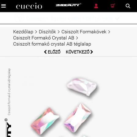
RÉSZLETES KERESÉS
KERESÉS
Ingyenes szállítás futárszolgálattal 12 900 Ft és felette

Kezdőlap
Díszítők
Csiszolt Formakövek
Csiszolt Formakő Crystal AB
Csiszolt formakő crystal AB téglalap
ELŐZŐ
KÖVETKEZŐ
Csiszolt formakő crystal AB téglalap