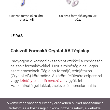
Csiszolt formakő hullám -
Csiszolt formakő crystal AB
crystal AB
búza
LEÍRÁS
Csiszolt Formakő Crystal AB Téglalap:
Ragyogjon a körmöd ékszerként ezekkel a csodaszép
csiszolt formakövekkel. Luxus minőség a csillogás
szerelemeseinek. Téglalap formájú, színjátszós
(Crystal AB) körömdísz. A köröm felületére csipesszel
vagy
kristályfelszedő ceruzával
vigyük fel.
Használható gél lakkal, zselével és porcelánnal is.
A kényelmes vásárlási élmény érdekében sütiket használunk a
tartalom és a közösségi funkciók biztosításához, a weboldal