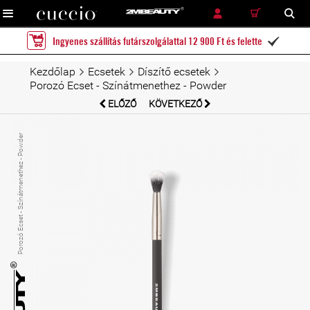
RÉSZLETES KERESÉS
KERESÉS
Ingyenes szállítás futárszolgálattal 12 900 Ft és felette

Kezdőlap
Ecsetek
Díszítő ecsetek
Porozó Ecset - Színátmenethez - Powder
ELŐZŐ
KÖVETKEZŐ
Porozó Ecset - Színátmenethez - Powder