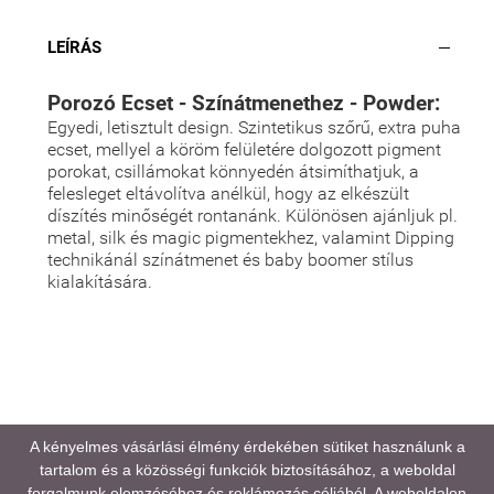
LEÍRÁS
Porozó Ecset - Színátmenethez - Powder:
Egyedi, letisztult design. Szintetikus szőrű, extra puha
ecset, mellyel a köröm felületére dolgozott pigment
porokat, csillámokat könnyedén átsimíthatjuk, a
felesleget eltávolítva anélkül, hogy az elkészült
díszítés minőségét rontanánk. Különösen ajánljuk pl.
metal, silk és magic pigmentekhez, valamint Dipping
technikánál színátmenet és baby boomer stílus
kialakítására.
A médiatartalmainkban megjelenő színek eltérhetnek
A kényelmes vásárlási élmény érdekében sütiket használunk a
a valóságtól, kijelző és monitor beállításaitól,
tartalom és a közösségi funkciók biztosításához, a weboldal
valamint a környezeti fényviszonyoktól függően.
forgalmunk elemzéséhez és reklámozás céljából. A weboldalon