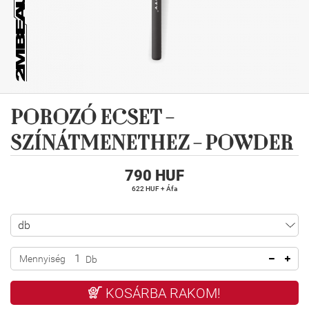
POROZÓ ECSET -
SZÍNÁTMENETHEZ - POWDER
790 HUF
622 HUF + Áfa
Mennyiség
Db
KOSÁRBA RAKOM!