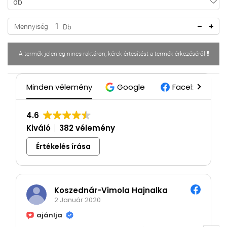
Mennyiség
Db
A termék jelenleg nincs raktáron, kérek értesítést a termék érkezéséről
Minden vélemény
Google
Facebook
4.6
Kiváló
382 vélemény
Értékelés írása
Koszednár-Vimola Hajnalka
2 Január 2020
ajánlja