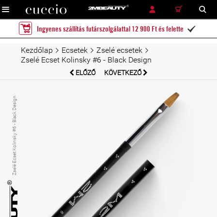
RÉSZLETES KERESÉS
KERESÉS
Ingyenes szállítás futárszolgálattal 12 900 Ft és felette

Kezdőlap
Ecsetek
Zselé ecsetek
Zselé Ecset Kolinsky #6 - Black Design
ELŐZŐ
KÖVETKEZŐ
Zselé Ecset Kolinsky #6 - Black Design