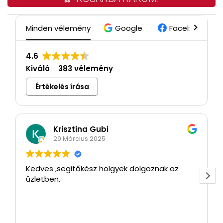
Minden vélemény
Google
Facebook
4.6
Kiváló
383 vélemény
Értékelés írása
Krisztina Gubi
29 Március 2025
Kedves ,segitőkèsz hölgyek dolgoznak az
üzletben.