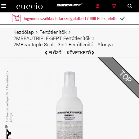
RÉSZLETES KERESÉS
KERESÉS
Ingyenes szállítás futárszolgálattal 12 900 Ft és felette

Kezdőlap
Fertőtlenítők
2MBEAUTRIPLE-SEPT Fertőtlenítők
2MBeautriple-Sept - 3in1 Fertőtlenítő - Áfonya
ELŐZŐ
KÖVETKEZŐ
TOP
2
M
B
e
u
t
ri
pl
e
-
S
e
p
t
-
3i
n
1
F
e
r
t
ő
tl
e
ní
t
ő
-
Á
f
o
n
y
a
a