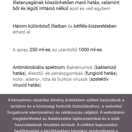
Illatanyagának köszönhetően
maró hatás, valamint
bőr és légúti irritáció nélkül
ápol és véd egyben!
Három különböző illatban
és
kétféle kiszerelésben
érhető el.
A spray
250 ml-es
, az utántöltő
1000 ml-es
.
Antimikrobiális spektrum:
Baktériumok (
baktericid
hatás
), élesztő- és penészgombák (
fungicid hatás
),
noro-, adeno-, rota és burkos vírusok (
szelektív
virucid hatás
).
A kényelmes vásárlási élmény érdekében sütiket használunk a
tartalom és a közösségi funkciók biztosításához, a weboldal
A médiatartalmainkban megjelenő színek eltérhetnek
forgalmunk elemzéséhez és reklámozás céljából. A weboldalon
a valóságtól, kijelző és monitor beállításaitól,
megtekintheted az
Adatkezelési tájékoztatónkat
és a sütik
valamint a környezeti fényviszonyoktól függően.
használatának részletes leírását. A sütikkel kapcsolatos
beállításaidat a későbbiekben bármikor módosíthatod a