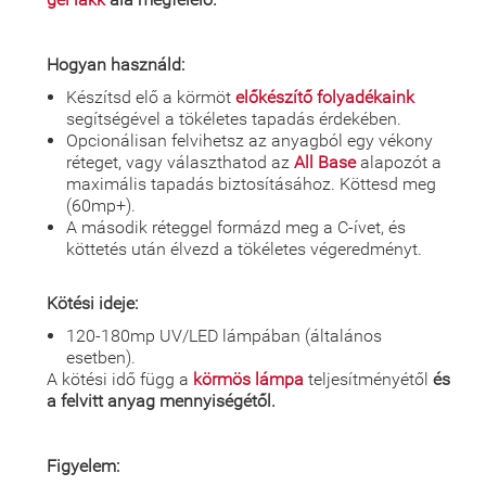
Hogyan használd:
Készítsd elő a körmöt
előkészítő folyadékaink
segítségével a tökéletes tapadás érdekében.
Opcionálisan felvihetsz az anyagból egy vékony
réteget, vagy választhatod az
All Base
alapozót a
maximális tapadás biztosításához. Köttesd meg
(60mp+).
A második réteggel formázd meg a C-ívet, és
köttetés után élvezd a tökéletes végeredményt.
Kötési ideje:
120-180mp UV/LED lámpában (általános
esetben).
A kötési idő függ a
körmös lámpa
teljesítményétől
és
a felvitt anyag mennyiségétől.
Figyelem: