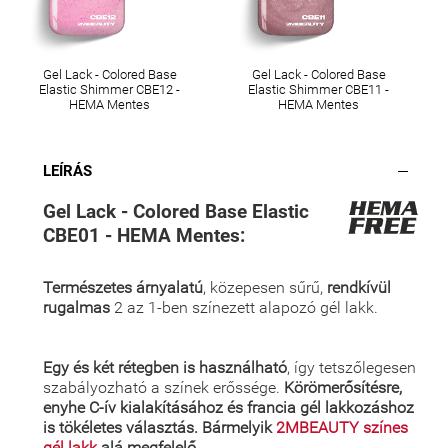
Gel Lack - Colored Base
Gel Lack - Colored Base
Elastic Shimmer CBE12 -
Elastic Shimmer CBE11 -
HEMA Mentes
HEMA Mentes
LEÍRÁS
Gel Lack - Colored Base Elastic
CBE01 - HEMA Mentes:
Természetes árnyalatú
, közepesen sűrű,
rendkívül
rugalmas
2 az 1-ben színezett alapozó gél lakk.
Egy és két rétegben is használható
, így tetszőlegesen
szabályozható a színek erőssége.
Körömerősítésre,
enyhe C-ív kialakításához és francia gél lakkozáshoz
is tökéletes választás. Bármelyik
2MBEAUTY színes
gél lakk
alá megfelelő.