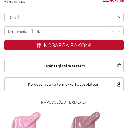
222 HUF / ml
2 276 HUF + Áfa
Mennyiség
Db
KOSÁRBA RAKOM!
Kívánságlistára teszem
Kérdésem van a termékkel kapcsolatban!
KAPCSOLÓDÓ TERMÉKEK