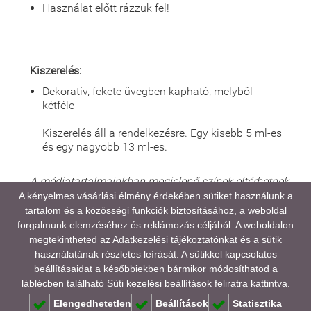
Használat előtt rázzuk fel!
Kiszerelés:
Dekoratív, fekete üvegben kapható, melyből
kétféle
Kiszerelés áll a rendelkezésre. Egy kisebb 5 ml-es
és egy nagyobb 13 ml-es.
A médiatartalmainkban megjelenő színek eltérhetnek
a valóságtól, kijelző és monitor beállításaitól,
A kényelmes vásárlási élmény érdekében sütiket használunk a
valamint a környezeti fényviszonyoktól függően.
tartalom és a közösségi funkciók biztosításához, a weboldal
forgalmunk elemzéséhez és reklámozás céljából. A weboldalon
megtekintheted az
Adatkezelési tájékoztatónkat
és a sütik
CPNP referencia szám: 5172606
használatának részletes leírását. A sütikkel kapcsolatos
beállításaidat a későbbiekben bármikor módosíthatod a
GYAKORI KÉRDÉSEK (FAQ)
láblécben található Süti kezelési beállítások feliratra kattintva.
Elengedhetetlen
Beállítások
Statisztika