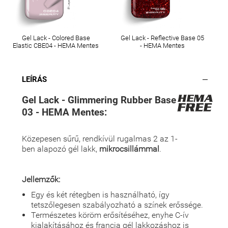
Gel Lack - Colored Base
Gel Lack - Reflective Base 05
Elastic CBE04 - HEMA Mentes
- HEMA Mentes
LEÍRÁS
Gel Lack - Glimmering Rubber Base
03 - HEMA Mentes:
Közepesen sűrű, rendkívül rugalmas 2 az 1-
ben alapozó gél lakk,
mikrocsillámmal
.
Jellemzők:
Egy és két rétegben is használható, így
tetszőlegesen szabályozható a színek erőssége.
Természetes köröm erősítéséhez, enyhe C-ív
kialakításához és francia gél lakkozáshoz is