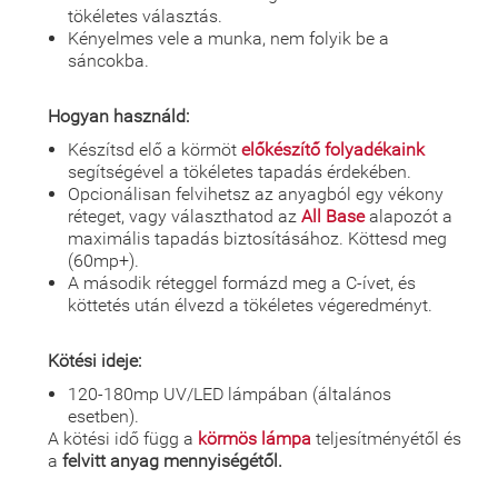
tökéletes választás.
Kényelmes vele a munka, nem folyik be a
sáncokba.
Hogyan használd:
Készítsd elő a körmöt
előkészítő folyadékaink
segítségével a tökéletes tapadás érdekében.
Opcionálisan felvihetsz az anyagból egy vékony
réteget, vagy választhatod az
All Base
alapozót a
maximális tapadás biztosításához. Köttesd meg
(60mp+).
A második réteggel formázd meg a C-ívet, és
köttetés után élvezd a tökéletes végeredményt.
Kötési ideje:
120-180mp UV/LED lámpában (általános
esetben).
A kötési idő függ a
körmös lámpa
teljesítményétől és
a
felvitt anyag mennyiségétől.