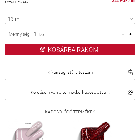
222 HUF / ml
2 276 HUF + Áfa
Mennyiség
Db
KOSÁRBA RAKOM!
Kívánságlistára teszem
Kérdésem van a termékkel kapcsolatban!
KAPCSOLÓDÓ TERMÉKEK