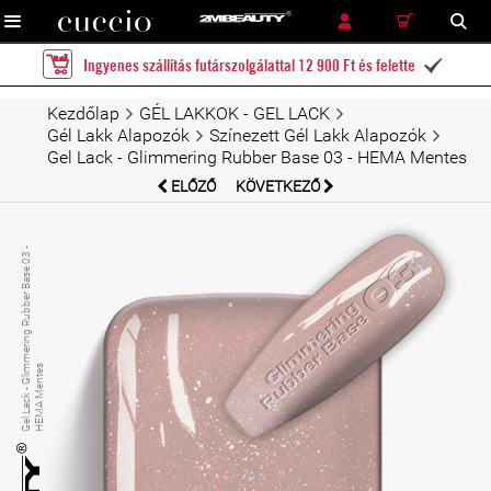
RÉSZLETES KERESÉS
KERESÉS
Ingyenes szállítás futárszolgálattal 12 900 Ft és felette

Kezdőlap
GÉL LAKKOK - GEL LACK
Gél Lakk Alapozók
Színezett Gél Lakk Alapozók
Gel Lack - Glimmering Rubber Base 03 - HEMA Mentes
ELŐZŐ
KÖVETKEZŐ
G
el
L
a
c
k
-
Gli
m
e
ri
n
g
R
u
b
b
e
r
B
a
s
e
0
3
-
H
E
M
A
M
e
n
t
e
m
s