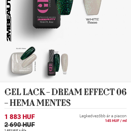
GEL LACK - DREAM EFFECT 06
- HEMA MENTES
1 883 HUF
Legkedvezőbb ár a piacon
145 HUF / ml
2 690 HUF
1 483 HUF + Áfa