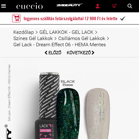
RÉSZLETES KERESÉS
KERESÉS
Ingyenes szállítás futárszolgálattal 12 900 Ft és felette

Kezdőlap
GÉL LAKKOK - GEL LACK
Színes Gél Lakkok
Csillámos Gél Lakkok
Gel Lack - Dream Effect 06 - HEMA Mentes
ELŐZŐ
KÖVETKEZŐ
Gel Lack - Dream Effect 06 - HEMA Mentes