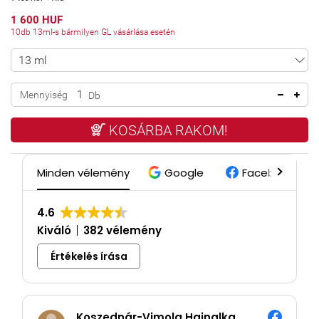
1 600 HUF
10db 13ml-s bármilyen GL vásárlása esetén
Mennyiség
Db
KOSÁRBA RAKOM!
Minden vélemény
Google
Facebook
4.6
Kiváló
382 vélemény
Értékelés írása
Koszednár-Vimola Hajnalka