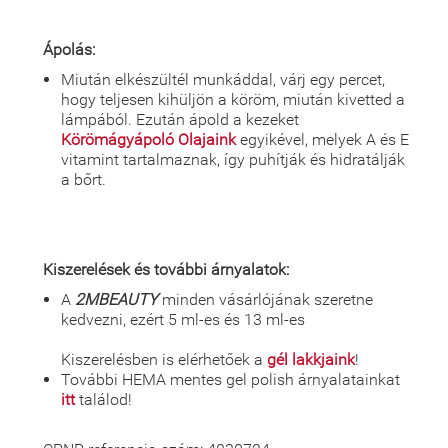
Ápolás:
Miután elkészültél munkáddal, várj egy percet,
hogy teljesen kihüljön a köröm, miután kivetted a
lámpából. Ezután ápold a kezeket
Körömágyápoló Olajaink
egyikével, melyek A és E
vitamint tartalmaznak, így puhítják és hidratálják
a bőrt.
Kiszerelések és további árnyalatok:
A
2MBEAUTY
minden vásárlójának szeretne
kedvezni, ezért 5 ml-es és 13 ml-es
Kiszerelésben is elérhetőek a
gél lakkjaink
!
További HEMA mentes gel polish árnyalatainkat
itt
találod!