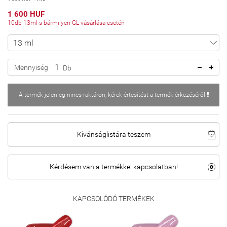
1 600 HUF
10db 13ml-s bármilyen GL vásárlása esetén
Mennyiség
Db
A termék jelenleg nincs raktáron, kérek értesítést a termék érkezéséről
Kívánságlistára teszem
Kérdésem van a termékkel kapcsolatban!
KAPCSOLÓDÓ TERMÉKEK