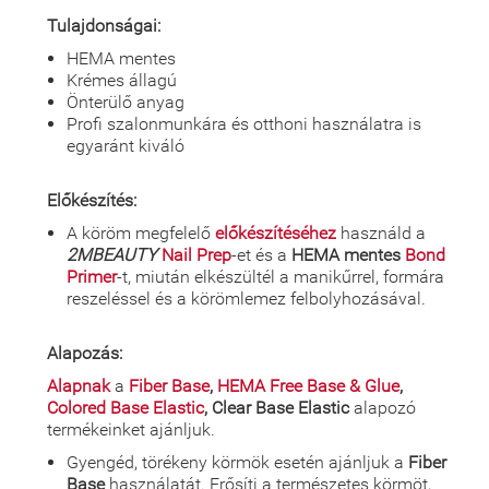
Tulajdonságai:
HEMA mentes
Krémes állagú
Önterülő anyag
Profi szalonmunkára és otthoni használatra is
egyaránt kiváló
Előkészítés:
A köröm megfelelő
előkészítéséhez
használd a
2MBEAUTY
Nail Prep
-et és a
HEMA mentes
Bond
Primer
-t, miután elkészültél a manikűrrel, formára
reszeléssel és a körömlemez felbolyhozásával.
Alapozás:
Alapnak
a
Fiber Base
,
HEMA Free Base & Glue
,
Colored Base Elastic
, Clear Base Elastic
alapozó
termékeinket ajánljuk.
Gyengéd, törékeny körmök esetén ajánljuk a
Fiber
Base
használatát. Erősíti a természetes körmöt,