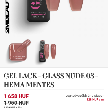
GEL LACK - GLASS NUDE 03 -
HEMA MENTES
1 658 HUF
Legkedvezőbb ár a piacon
128 HUF / ml
1 950 HUF
1 306 HUF + Áfa