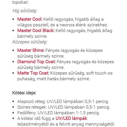
topokat:
Híg sűrűség:
Master Cool
:
Kellő ragyogás, hígabb állag a
világos pasztell, és a neonos élénk színekhez.
Master Cool Black
:
Kellő ragyogás, hígabb állag
bármely színre.
Közepes sűrűség:
Master Shine
:
Fényes ragyogás és közepes
sűrűség bármely színre.
Diamond Top Coat
:
Fényes ragyogás és közepes
sűrűség bármely színre.
Matte Top Coat
:
Közepes sűrűség, soft touch-os
puhaság, matt hatás bármely színre.
Kötési ideje:
Alapozó réteg: UV/LED lámpában 0,5-1 percig.
Színes rétegek: UV/LED lámpában 0,5-1 percig.
Fedőfény: UV/LED lámpában 1-1,5 percig.
A kötési idő függ a
UV/LED lámpák
teljesítményétől és a felvitt anyag mennyiségétől.