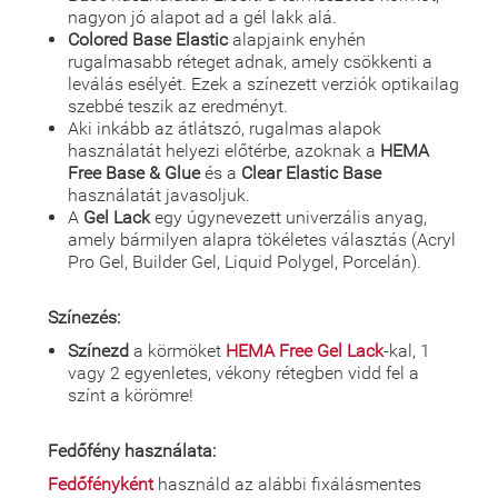
nagyon jó alapot ad a gél lakk alá.
Colored Base Elastic
alapjaink enyhén
rugalmasabb réteget adnak, amely csökkenti a
leválás esélyét. Ezek a színezett verziók optikailag
szebbé teszik az eredményt.
Aki inkább az átlátszó, rugalmas alapok
használatát helyezi előtérbe, azoknak a
HEMA
Free Base & Glue
és a
Clear Elastic Base
használatát javasoljuk.
A
Gel Lack
egy úgynevezett univerzális anyag,
amely bármilyen alapra tökéletes választás (Acryl
Pro Gel, Builder Gel, Liquid Polygel, Porcelán).
Színezés:
Színezd
a körmöket
HEMA Free Gel Lack
-kal, 1
vagy 2 egyenletes, vékony rétegben vidd fel a
színt a körömre!
Fedőfény használata:
Fedőfényként
használd az alábbi fixálásmentes