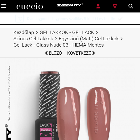
RÉSZLETES KERESÉS
KERESÉS
Ingyenes szállítás futárszolgálattal 12 900 Ft és felette

Kezdőlap
GÉL LAKKOK - GEL LACK
Színes Gél Lakkok
Egyszínű (Matt) Gél Lakkok
Gel Lack - Glass Nude 03 - HEMA Mentes
ELŐZŐ
KÖVETKEZŐ
Gel Lack - Glass Nude 03 - HEMA Mentes