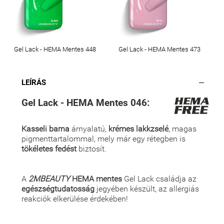
Gel Lack - HEMA Mentes 448
Gel Lack - HEMA Mentes 473
LEÍRÁS
Gel Lack - HEMA Mentes 046:
Kasseli barna
árnyalatú,
krémes lakkzselé
, magas
pigmenttartalommal, mely már egy rétegben is
tökéletes fedést
biztosít.
A
2MBEAUTY
HEMA mentes
Gel Lack családja az
egészségtudatosság
jegyében készült, az allergiás
reakciók elkerülése érdekében!