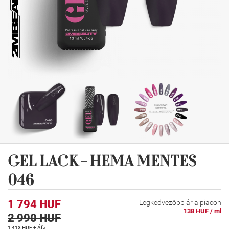
GEL LACK - HEMA MENTES
046
1 794 HUF
Legkedvezőbb ár a piacon
138 HUF / ml
2 990 HUF
1 413 HUF + Áfa