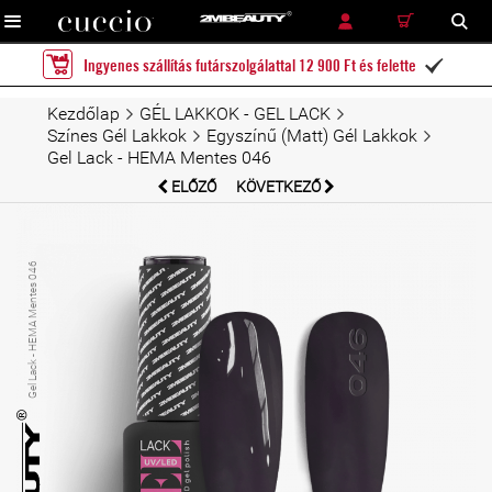
RÉSZLETES KERESÉS
KERESÉS
Ingyenes szállítás futárszolgálattal 12 900 Ft és felette

Kezdőlap
GÉL LAKKOK - GEL LACK
Színes Gél Lakkok
Egyszínű (Matt) Gél Lakkok
Gel Lack - HEMA Mentes 046
ELŐZŐ
KÖVETKEZŐ
Gel Lack - HEMA Mentes 046