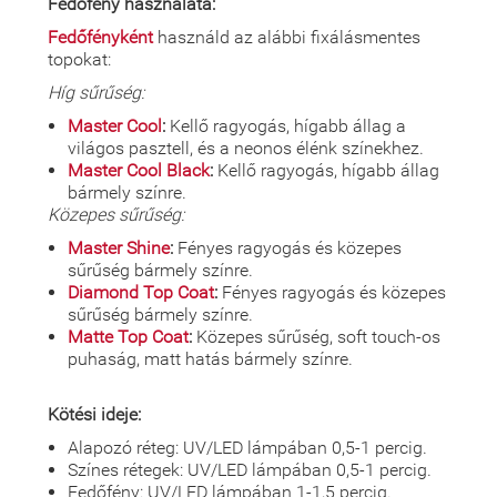
Fedőfény használata:
Fedőfényként
használd az alábbi fixálásmentes
topokat:
Híg sűrűség:
Master Cool
:
Kellő ragyogás, hígabb állag a
világos pasztell, és a neonos élénk színekhez.
Master Cool Black
:
Kellő ragyogás, hígabb állag
bármely színre.
Közepes sűrűség:
Master Shine
:
Fényes ragyogás és közepes
sűrűség bármely színre.
Diamond Top Coat
:
Fényes ragyogás és közepes
sűrűség bármely színre.
Matte Top Coat
:
Közepes sűrűség, soft touch-os
puhaság, matt hatás bármely színre.
Kötési ideje:
Alapozó réteg: UV/LED lámpában 0,5-1 percig.
Színes rétegek: UV/LED lámpában 0,5-1 percig.
Fedőfény: UV/LED lámpában 1-1,5 percig.