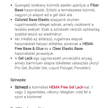
Gyengéd, törékeny körmök esetén ajánljuk a
Fiber
Base
használatát. Erősíti a természetes körmöt,
nagyon jó alapot ad a gél lakk alá.
Colored Base Elastic
alapjaink enyhén
rugalmasabb réteget adnak, amely csökkenti a
leválás esélyét. Ezek a színezett verziók optikailag
szebbé teszik az eredményt.
Aki inkább az átlátszó, rugalmas alapok
használatát helyezi előtérbe, azoknak a
HEMA
Free Base & Glue
és a
Clear Elastic Base
használatát javasoljuk.
A
Gel Lack
egy úgynevezett univerzális anyag,
amely bármilyen alapra tökéletes választás (Acryl
Pro Gel, Builder Gel, Liquid Polygel, Porcelán).
Színezés:
Színezd
a körmöket
HEMA Free Gel Lack
-kal, 1
vagy 2 egyenletes, vékony rétegben vidd fel a
színt a körömre!