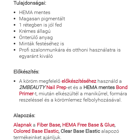
Tulajdonságai:
HEMA mentes
Magasan pigmentált
1 rétegben is jól fed
Krémes állagú
Önterülő anyag
Minták festéséhez is
Profi szalonmunkára és otthoni használatra is
egyaránt kiváló
Előkészítés:
A köröm megfelelő
előkészítéséhez
használd a
2MBEAUTY
Nail Prep
-et és a
HEMA mentes
Bond
Primer
-t, miután elkészültél a manikűrrel, formára
reszeléssel és a körömlemez felbolyhozásával.
Alapozás:
Alapnak
a
Fiber Base
,
HEMA Free Base & Glue
,
Colored Base Elastic
, Clear Base Elastic
alapozó
termékeinket ajánljuk.