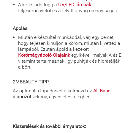
A kötési idő függ a
UV/LED lámpák
teljesítményétől és a felvitt anyag mennyiségétől.
Ápolás:
Miután elkészültél munkáddal, várj egy percet,
hogy teljesen kihüljön a köröm, miután kivetted a
lámpából. Ezután ápold a kezeket
Körömágyápoló Olajaink
egyikével, melyek A és E
vitamint tartalmaznak, így puhítják és hidratálják
a bőrt.
2MBEAUTY TIPP:
Az optimális tapadásért alkalmazd az
All Base
alapozót
vékony, egyenletes rétegben.
Kiszerelések és további árnyalatok: