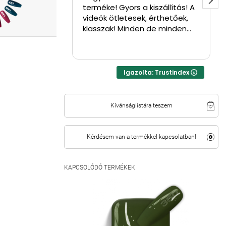
terméke! Gyors a kiszállítás! A
le
videók ötletesek, érthetőek,
we
klasszak! Minden de minden
la
tuti!! ⭐⭐⭐⭐
sz
Igazolta: Trustindex
Kívánságlistára teszem
Kérdésem van a termékkel kapcsolatban!
KAPCSOLÓDÓ TERMÉKEK