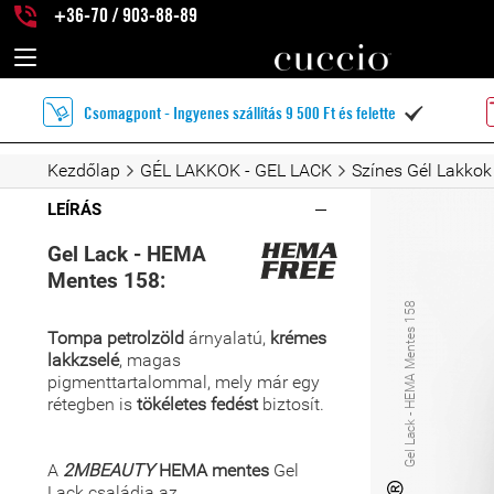
+36-70 / 903-88-89
Csomagpont - Ingyenes szállítás 9 500 Ft és felette

Kezdőlap
GÉL LAKKOK - GEL LACK
Színes Gél Lakkok
LEÍRÁS
Gel Lack - HEMA
Mentes 158:
Gel Lack - HEMA Mentes 158
Tompa petrolzöld
árnyalatú,
krémes
lakkzselé
, magas
pigmenttartalommal, mely már egy
rétegben is
tökéletes fedést
biztosít.
A
2MBEAUTY
HEMA mentes
Gel
Lack családja az