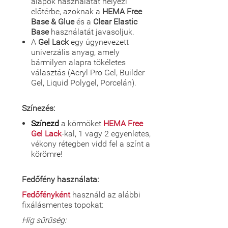
alapok használatát helyezi
előtérbe, azoknak a
HEMA Free
Base & Glue
és a
Clear Elastic
Base
használatát javasoljuk.
A
Gel Lack
egy úgynevezett
univerzális anyag, amely
bármilyen alapra tökéletes
választás (Acryl Pro Gel, Builder
Gel, Liquid Polygel, Porcelán).
Színezés:
Színezd
a körmöket
HEMA Free
Gel Lack
-kal, 1 vagy 2 egyenletes,
vékony rétegben vidd fel a színt a
körömre!
Fedőfény használata:
Fedőfényként
használd az alábbi
fixálásmentes topokat:
Híg sűrűség: