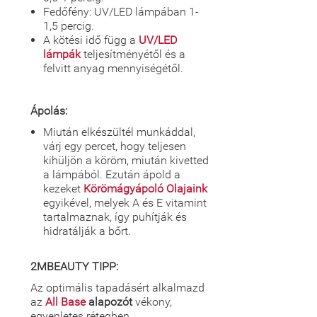
Fedőfény: UV/LED lámpában 1-
1,5 percig.
A kötési idő függ a
UV/LED
lámpák
teljesítményétől és a
felvitt anyag mennyiségétől.
Ápolás:
Miután elkészültél munkáddal,
várj egy percet, hogy teljesen
kihüljön a köröm, miután kivetted
a lámpából. Ezután ápold a
kezeket
Körömágyápoló Olajaink
egyikével, melyek A és E vitamint
tartalmaznak, így puhítják és
hidratálják a bőrt.
2MBEAUTY TIPP:
Az optimális tapadásért alkalmazd
az
All Base
alapozót
vékony,
egyenletes rétegben.