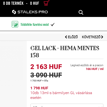
0 DB TERMÉK
-
0 HUF
RÉSZLETES KERESÉS
KERESÉS
Többféle fizetési mód

ELŐZŐ
KÖVETKEZŐ
GEL LACK - HEMA MENTES
158
2 163 HUF
Legkedvezőbb ár a piacon
166 HUF / ml
3 090 HUF
1 703 HUF + Áfa
1 798 HUF
10db 13ml-s bármilyen GL vásárlása
esetén