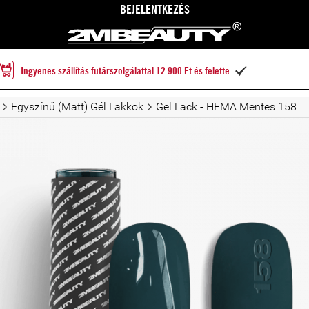
BEJELENTKEZÉS
Ingyenes szállítás futárszolgálattal 12 900 Ft és felette

Egyszínű (Matt) Gél Lakkok
Gel Lack - HEMA Mentes 158