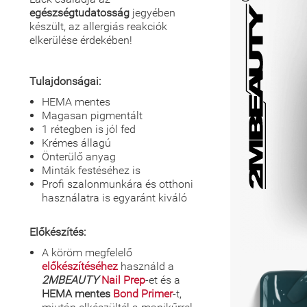
egészségtudatosság
jegyében
készült, az allergiás reakciók
elkerülése érdekében!
Tulajdonságai:
HEMA mentes
Magasan pigmentált
1 rétegben is jól fed
Krémes állagú
Önterülő anyag
Minták festéséhez is
Profi szalonmunkára és otthoni
használatra is egyaránt kiváló
Előkészítés:
A köröm megfelelő
előkészítéséhez
használd a
2MBEAUTY
Nail Prep
-et és a
HEMA mentes
Bond Primer
-t,