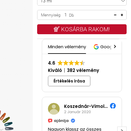
Mennyiség
Db
KOSÁRBA RAKOM!
Minden vélemény
Google
4.6
Kiváló
382 vélemény
Értékelés írása
Koszednár-Vimola Hajnalka
2 Január 2020
ajánlja
Nagyon klassz az összes
Ár