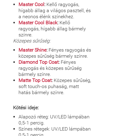
Master Cool
:
Kellő ragyogás,
hígabb állag a világos pasztell, és
a neonos élénk színekhez.
Master Cool Black
:
Kellő
ragyogás, hígabb állag bármely
színre.
Közepes sűrűség:
Master Shine
:
Fényes ragyogás és
közepes sűrűség bármely színre.
Diamond Top Coat
:
Fényes
ragyogás és közepes sűrűség
bármely színre.
Matte Top Coat
:
Közepes sűrűség,
soft touch-os puhaság, matt
hatás bármely színre.
Kötési ideje:
Alapozó réteg: UV/LED lámpában
0,5-1 percig.
Színes rétegek: UV/LED lámpában
0,5-1 percig.