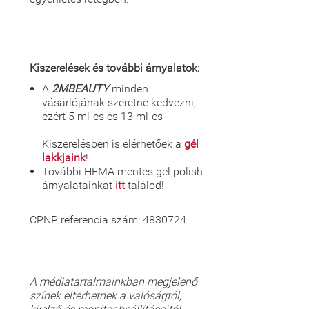
Kiszerelések és további árnyalatok:
A
2MBEAUTY
minden
vásárlójának szeretne kedvezni,
ezért 5 ml-es és 13 ml-es
Kiszerelésben is elérhetőek a
gél
lakkjaink
!
További HEMA mentes gel polish
árnyalatainkat
itt
találod!
CPNP referencia szám: 4830724
A médiatartalmainkban megjelenő
színek eltérhetnek a valóságtól,