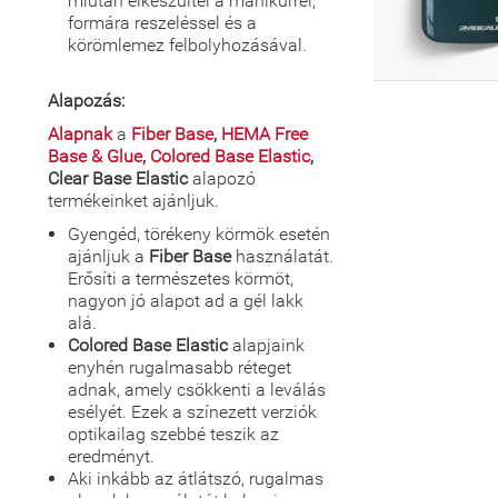
miután elkészültél a manikűrrel,
formára reszeléssel és a
körömlemez felbolyhozásával.
Alapozás:
Alapnak
a
Fiber Base
,
HEMA Free
Base & Glue
,
Colored Base Elastic
,
Clear Base Elastic
alapozó
termékeinket ajánljuk.
Gyengéd, törékeny körmök esetén
ajánljuk a
Fiber Base
használatát.
Erősíti a természetes körmöt,
nagyon jó alapot ad a gél lakk
alá.
Colored Base Elastic
alapjaink
enyhén rugalmasabb réteget
adnak, amely csökkenti a leválás
esélyét. Ezek a színezett verziók
optikailag szebbé teszik az
eredményt.
Aki inkább az átlátszó, rugalmas