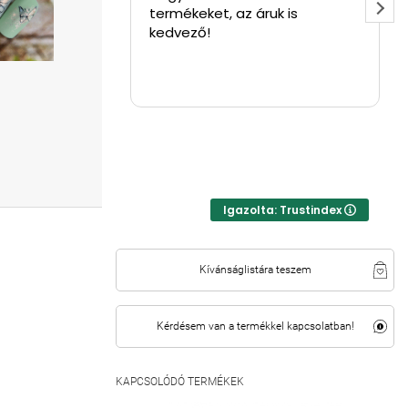
keket, az áruk is
kiszállítás! A budapesti
ező!
üzletben szoktam
rendszeresen vásárolni ,k
segítőkész mindenki!
Igazolta: Trustindex
Kívánságlistára teszem
Kérdésem van a termékkel kapcsolatban!
KAPCSOLÓDÓ TERMÉKEK