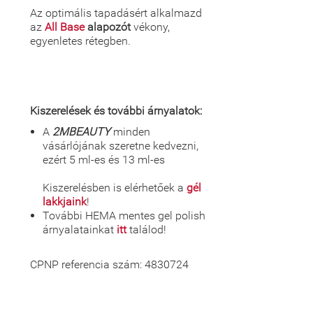
Az optimális tapadásért alkalmazd
az
All Base
alapozót
vékony,
egyenletes rétegben.
Kiszerelések és további árnyalatok:
A
2MBEAUTY
minden
vásárlójának szeretne kedvezni,
ezért 5 ml-es és 13 ml-es
Kiszerelésben is elérhetőek a
gél
lakkjaink
!
További HEMA mentes gel polish
árnyalatainkat
itt
találod!
CPNP referencia szám: 4830724