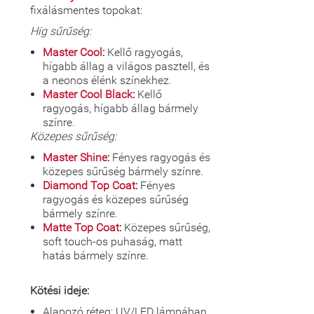
fixálásmentes topokat:
Híg sűrűség:
Master Cool
:
Kellő ragyogás,
hígabb állag a világos pasztell, és
a neonos élénk színekhez.
Master Cool Black
:
Kellő
ragyogás, hígabb állag bármely
színre.
Közepes sűrűség:
Master Shine
:
Fényes ragyogás és
közepes sűrűség bármely színre.
Diamond Top Coat
:
Fényes
ragyogás és közepes sűrűség
bármely színre.
Matte Top Coat
:
Közepes sűrűség,
soft touch-os puhaság, matt
hatás bármely színre.
Kötési ideje:
Alapozó réteg: UV/LED lámpában