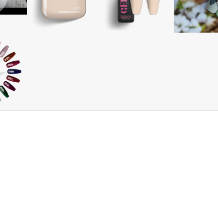
termé
kedv