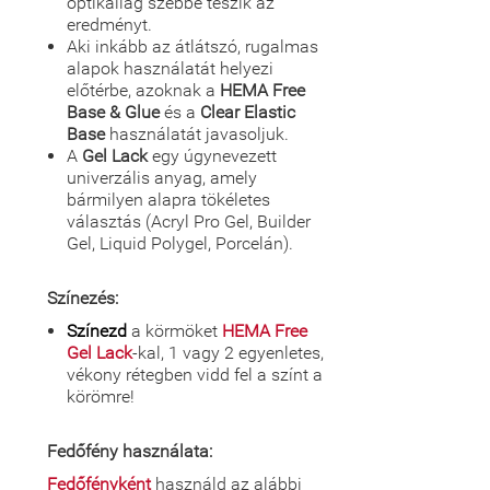
optikailag szebbé teszik az
eredményt.
Aki inkább az átlátszó, rugalmas
alapok használatát helyezi
előtérbe, azoknak a
HEMA Free
Base & Glue
és a
Clear Elastic
Base
használatát javasoljuk.
A
Gel Lack
egy úgynevezett
univerzális anyag, amely
bármilyen alapra tökéletes
választás (Acryl Pro Gel, Builder
Gel, Liquid Polygel, Porcelán).
Színezés:
Színezd
a körmöket
HEMA Free
Gel Lack
-kal, 1 vagy 2 egyenletes,
vékony rétegben vidd fel a színt a
körömre!
Fedőfény használata:
Fedőfényként
használd az alábbi