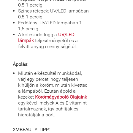
0,5-1 percig.
Színes rétegek: UV/LED lámpában
0,5-1 percig.
Fedőfény: UV/LED lámpában 1-
1,5 percig.
A kötési idő függ a
UV/LED
lámpák
teljesítményétől és a
felvitt anyag mennyiségétől.
Ápolás:
Miután elkészültél munkáddal,
várj egy percet, hogy teljesen
kihüljön a köröm, miután kivetted
a lámpából. Ezután ápold a
kezeket
Körömágyápoló Olajaink
egyikével, melyek A és E vitamint
tartalmaznak, így puhítják és
hidratálják a bőrt.
2MBEAUTY TIPP: