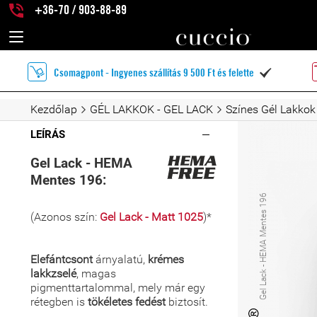
+36-70 / 903-88-89
Csomagpont - Ingyenes szállítás 9 500 Ft és felette

Kezdőlap
GÉL LAKKOK - GEL LACK
Színes Gél Lakkok
LEÍRÁS
Gel Lack - HEMA
Mentes 196:
Gel Lack - HEMA Mentes 196
(Azonos szín:
Gel Lack - Matt 1025
)*
Elefántcsont
árnyalatú,
krémes
lakkzselé
, magas
pigmenttartalommal, mely már egy
rétegben is
tökéletes fedést
biztosít.