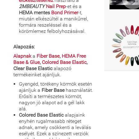
előkészítéséhez
használd a
2MBEAUTY
Nail Prep
-et és a
HEMA mentes
Bond Primer
-t,
miután elkészültél a manikűrrel,
formára reszeléssel és a
körömlemez felbolyhozásával.
Alapozás:
Alapnak
a
Fiber Base
,
HEMA Free
Base & Glue
,
Colored Base Elastic
,
Clear Base Elastic
alapozó
termékeinket ajánljuk.
Gyengéd, törékeny körmök esetén
ajánljuk a
Fiber Base
használatát.
Erősíti a természetes körmöt,
nagyon jó alapot ad a gél lakk
alá.
Colored Base Elastic
alapjaink
enyhén rugalmasabb réteget
adnak, amely csökkenti a leválás
esélyét. Ezek a színezett verziók