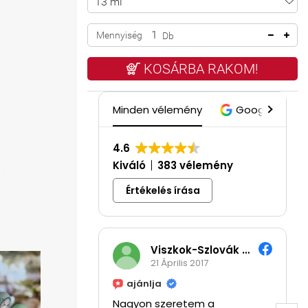
Mennyiség
Db
KOSÁRBA RAKOM!
Minden vélemény
Google
4.6
Kiváló
383 vélemény
Értékelés írása
Viszkok-Szlovák Alexandra
Györgyi Vizi
21 Április 2017
5 Július 2026
ánlja
on szeretem a
Szuper termékek,gyors