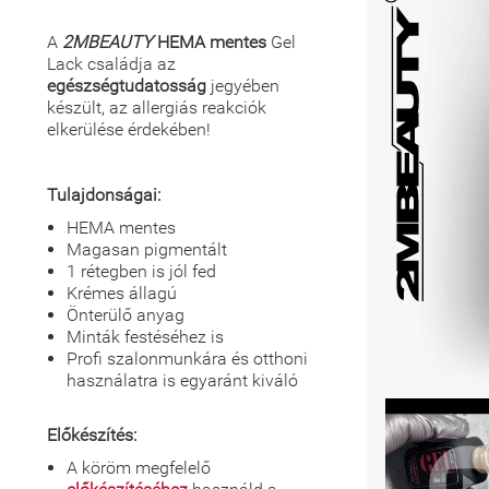
A
2MBEAUTY
HEMA mentes
Gel
Lack családja az
egészségtudatosság
jegyében
készült, az allergiás reakciók
elkerülése érdekében!
Tulajdonságai:
HEMA mentes
Magasan pigmentált
1 rétegben is jól fed
Krémes állagú
Önterülő anyag
Minták festéséhez is
Profi szalonmunkára és otthoni
használatra is egyaránt kiváló
Előkészítés:
A köröm megfelelő