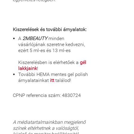
Kiszerelések és további árnyalatok:
A
2MBEAUTY
minden
vásárlójának szeretne kedvezni,
ezért 5 ml-es és 13 ml-es
Kiszerelésben is elérhetőek a
gél
lakkjaink
!
További HEMA mentes gel polish
árnyalatainkat
itt
találod!
CPNP referencia szám: 4830724
A médiatartalmainkban megjelenő
színek eltérhetnek a valóságtól,