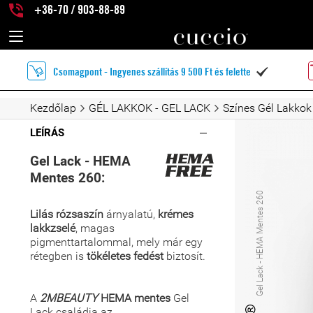
+36-70 / 903-88-89
Csomagpont - Ingyenes szállítás 9 500 Ft és felette

Kezdőlap
GÉL LAKKOK - GEL LACK
Színes Gél Lakkok
LEÍRÁS
Gel Lack - HEMA
Mentes 260:
Gel Lack - HEMA Mentes 260
Lilás rózsaszín
árnyalatú,
krémes
lakkzselé
, magas
pigmenttartalommal, mely már egy
rétegben is
tökéletes fedést
biztosít.
A
2MBEAUTY
HEMA mentes
Gel
Lack családja az