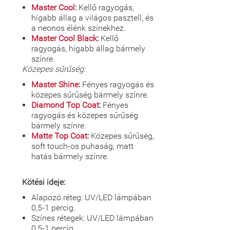
Master Cool
:
Kellő ragyogás,
hígabb állag a világos pasztell, és
a neonos élénk színekhez.
Master Cool Black
:
Kellő
ragyogás, hígabb állag bármely
színre.
Közepes sűrűség:
Master Shine
:
Fényes ragyogás és
közepes sűrűség bármely színre.
Diamond Top Coat
:
Fényes
ragyogás és közepes sűrűség
bármely színre.
Matte Top Coat
:
Közepes sűrűség,
soft touch-os puhaság, matt
hatás bármely színre.
Kötési ideje:
Alapozó réteg: UV/LED lámpában
0,5-1 percig.
Színes rétegek: UV/LED lámpában
0,5-1 percig.