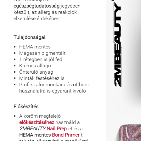
egészségtudatosság
jegyében
készült, az allergiás reakciók
elkerülése érdekében!
Tulajdonságai:
HEMA mentes
Magasan pigmentált
1 rétegben is jól fed
Krémes állagú
Önterülő anyag
Minták festéséhez is
Profi szalonmunkára és otthoni
használatra is egyaránt kiváló
Előkészítés:
A köröm megfelelő
előkészítéséhez
használd a
2MBEAUTY
Nail Prep
-et és a
HEMA mentes
Bond Primer
-t,