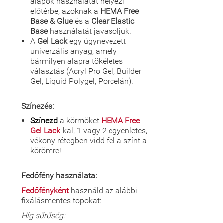
alapok használatát helyezi
előtérbe, azoknak a
HEMA Free
Base & Glue
és a
Clear Elastic
Base
használatát javasoljuk.
A
Gel Lack
egy úgynevezett
univerzális anyag, amely
bármilyen alapra tökéletes
választás (Acryl Pro Gel, Builder
Gel, Liquid Polygel, Porcelán).
Színezés:
Színezd
a körmöket
HEMA Free
Gel Lack
-kal, 1 vagy 2 egyenletes,
vékony rétegben vidd fel a színt a
körömre!
Fedőfény használata:
Fedőfényként
használd az alábbi
fixálásmentes topokat:
Híg sűrűség: