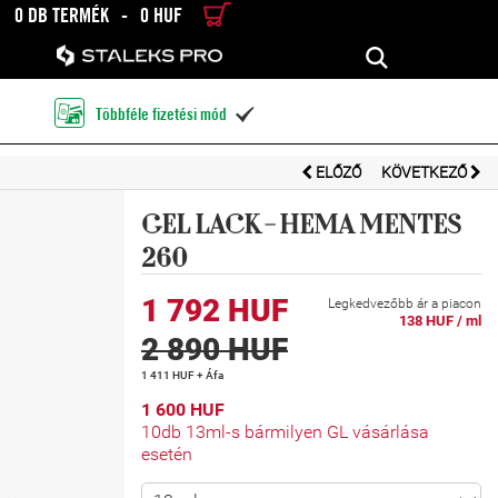
0 DB TERMÉK
-
0 HUF
RÉSZLETES KERESÉS
KERESÉS
Többféle fizetési mód

ELŐZŐ
KÖVETKEZŐ
GEL LACK - HEMA MENTES
260
1 792 HUF
Legkedvezőbb ár a piacon
138 HUF / ml
2 890 HUF
1 411 HUF + Áfa
1 600 HUF
10db 13ml-s bármilyen GL vásárlása
esetén