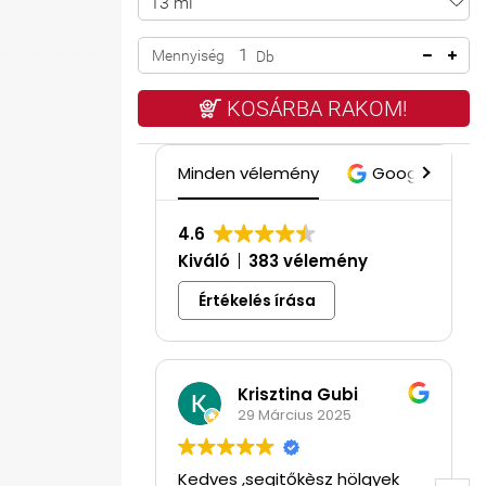
Mennyiség
Db
KOSÁRBA RAKOM!
Minden vélemény
Google
4.6
Kiváló
383 vélemény
Értékelés írása
Krisztina Gubi
29 Március 2025
Kedves ,segitőkèsz hölgyek