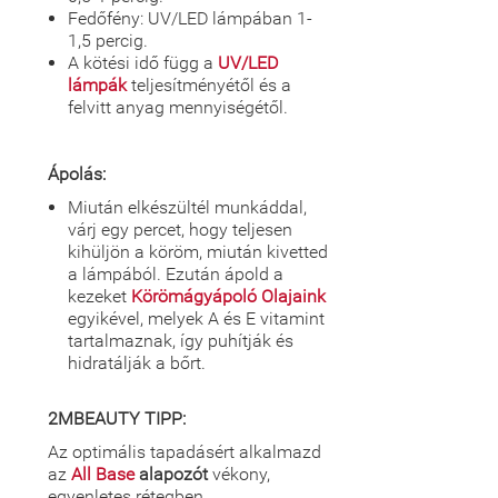
Fedőfény: UV/LED lámpában 1-
1,5 percig.
A kötési idő függ a
UV/LED
lámpák
teljesítményétől és a
felvitt anyag mennyiségétől.
Ápolás:
Miután elkészültél munkáddal,
várj egy percet, hogy teljesen
kihüljön a köröm, miután kivetted
a lámpából. Ezután ápold a
kezeket
Körömágyápoló Olajaink
egyikével, melyek A és E vitamint
tartalmaznak, így puhítják és
hidratálják a bőrt.
2MBEAUTY TIPP:
Az optimális tapadásért alkalmazd
az
All Base
alapozót
vékony,
egyenletes rétegben.