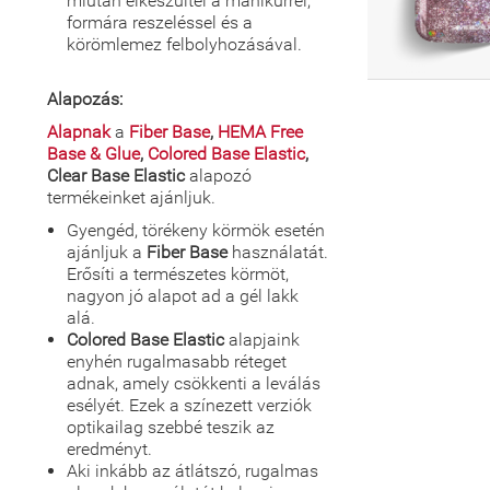
miután elkészültél a manikűrrel,
formára reszeléssel és a
körömlemez felbolyhozásával.
Alapozás:
Alapnak
a
Fiber Base
,
HEMA Free
Base & Glue
,
Colored Base Elastic
,
Clear Base Elastic
alapozó
termékeinket ajánljuk.
Gyengéd, törékeny körmök esetén
ajánljuk a
Fiber Base
használatát.
Erősíti a természetes körmöt,
nagyon jó alapot ad a gél lakk
alá.
Colored Base Elastic
alapjaink
enyhén rugalmasabb réteget
adnak, amely csökkenti a leválás
esélyét. Ezek a színezett verziók
optikailag szebbé teszik az
eredményt.
Aki inkább az átlátszó, rugalmas