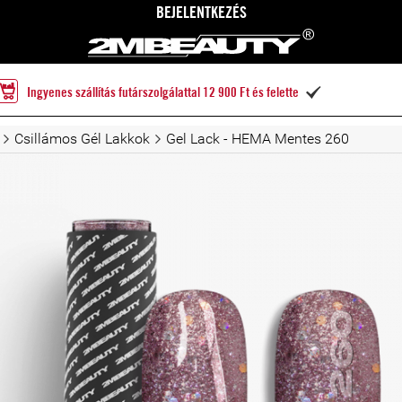
BEJELENTKEZÉS
Ingyenes szállítás futárszolgálattal 12 900 Ft és felette

Csillámos Gél Lakkok
Gel Lack - HEMA Mentes 260