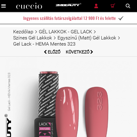
RÉSZLETES KERESÉS
KERESÉS
Ingyenes szállítás futárszolgálattal 12 900 Ft és felette

Kezdőlap
GÉL LAKKOK - GEL LACK
Színes Gél Lakkok
Egyszínű (Matt) Gél Lakkok
Gel Lack - HEMA Mentes 323
ELŐZŐ
KÖVETKEZŐ
Gel Lack - HEMA Mentes 323