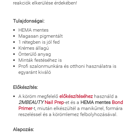
reakciók elkerülése érdekében!
Tulajdonságai:
HEMA mentes
Magasan pigmentált
1 rétegben is jól fed
Krémes állagú
Önterülő anyag
Minták festéséhez is
Profi szalonmunkára és otthoni használatra is
egyaránt kiváló
Előkészítés:
A köröm megfelelő
előkészítéséhez
használd a
2MBEAUTY
Nail Prep
-et és a
HEMA mentes
Bond
Primer
-t, miután elkészültél a manikűrrel, formára
reszeléssel és a körömlemez felbolyhozásával.
Alapozás: