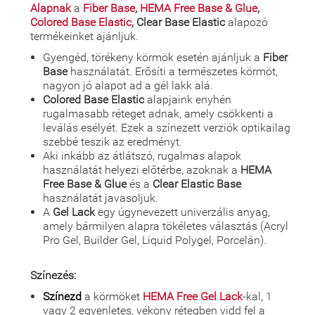
Alapnak
a
Fiber Base
,
HEMA Free Base & Glue
,
Colored Base Elastic
, Clear Base Elastic
alapozó
termékeinket ajánljuk.
Gyengéd, törékeny körmök esetén ajánljuk a
Fiber
Base
használatát. Erősíti a természetes körmöt,
nagyon jó alapot ad a gél lakk alá.
Colored Base Elastic
alapjaink enyhén
rugalmasabb réteget adnak, amely csökkenti a
leválás esélyét. Ezek a színezett verziók optikailag
szebbé teszik az eredményt.
Aki inkább az átlátszó, rugalmas alapok
használatát helyezi előtérbe, azoknak a
HEMA
Free Base & Glue
és a
Clear Elastic Base
használatát javasoljuk.
A
Gel Lack
egy úgynevezett univerzális anyag,
amely bármilyen alapra tökéletes választás (Acryl
Pro Gel, Builder Gel, Liquid Polygel, Porcelán).
Színezés:
Színezd
a körmöket
HEMA Free Gel Lack
-kal, 1
vagy 2 egyenletes, vékony rétegben vidd fel a