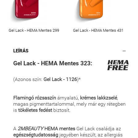
Gel Lack - HEMA Mentes 299
Gel Lack - HEMA Mentes 431
LEÍRÁS
Gel Lack - HEMA Mentes 323:
(Azonos szín:
Gel Lack - 1126
)*
Flamingó rózsaszín
árnyalatú,
krémes lakkzselé
,
magas pigmenttartalommal, mely már egy rétegben
is
tökéletes fedést
biztosít.
A
2MBEAUTY
HEMA mentes
Gel Lack családja az
egészségtudatosság
jegyében készült, az allergiás