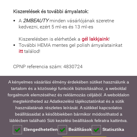
Kiszerelések és további árnyalatok:
A
2MBEAUTY
minden vásárlójának szeretne
kedvezni, ezért 5 ml-es és 13 ml-es
Kiszerelésben is elérhetőek a
gél lakkjaink
!
További HEMA mentes gel polish árnyalatainkat
itt
találod!
CPNP referencia szám: 4830724
A kényelmes vásárlási élmény érdekében sütiket használunk a
tartalom és a közösségi funkciók biztosításához, a weboldal
A médiatartalmainkban megjelenő színek eltérhetnek
forgalmunk elemzéséhez és reklámozás céljából. A weboldalon
a valóságtól, kijelző és monitor beállításaitól,
megtekintheted az
Adatkezelési tájékoztatónkat
és a sütik
valamint a környezeti fényviszonyoktól függően.
használatának részletes leírását. A sütikkel kapcsolatos
beállításaidat a későbbiekben bármikor módosíthatod a
GYAKORI KÉRDÉSEK (FAQ)
láblécben található Süti kezelési beállítások feliratra kattintva.
Elengedhetetlen
Beállítások
Statisztika