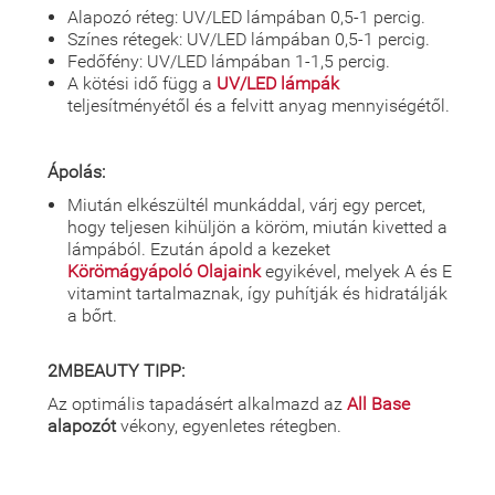
Alapozó réteg: UV/LED lámpában 0,5-1 percig.
Színes rétegek: UV/LED lámpában 0,5-1 percig.
Fedőfény: UV/LED lámpában 1-1,5 percig.
A kötési idő függ a
UV/LED lámpák
teljesítményétől és a felvitt anyag mennyiségétől.
Ápolás:
Miután elkészültél munkáddal, várj egy percet,
hogy teljesen kihüljön a köröm, miután kivetted a
lámpából. Ezután ápold a kezeket
Körömágyápoló Olajaink
egyikével, melyek A és E
vitamint tartalmaznak, így puhítják és hidratálják
a bőrt.
2MBEAUTY TIPP:
Az optimális tapadásért alkalmazd az
All Base
alapozót
vékony, egyenletes rétegben.