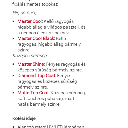
fixálásmentes topokat:
Híg sűrűség:
Master Cool
:
Kellő ragyogás,
hígabb állag a világos pasztell, és
a neonos élénk színekhez.
Master Cool Black
:
Kellő
ragyogás, hígabb állag bármely
színre.
Közepes sűrűség:
Master Shine
:
Fényes ragyogás és
közepes sűrűség bármely színre.
Diamond Top Coat
:
Fényes
ragyogás és közepes sűrűség
bármely színre.
Matte Top Coat
:
Közepes sűrűség,
soft touch-os puhaság, matt
hatás bármely színre.
Kötési ideje:
Alapozó réteg: UV/LED lámpában