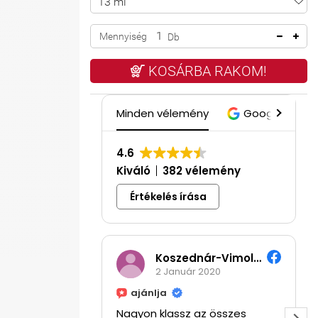
Mennyiség
Db
KOSÁRBA RAKOM!
Minden vélemény
Google
4.6
Kiváló
382 vélemény
Értékelés írása
Koszednár-Vimola Hajnalka
2 Január 2020
ajánlja
Nagyon klassz az összes
Á