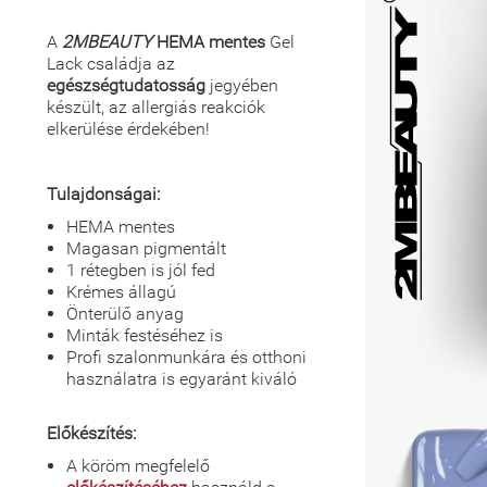
A
2MBEAUTY
HEMA mentes
Gel
Lack családja az
egészségtudatosság
jegyében
készült, az allergiás reakciók
elkerülése érdekében!
Tulajdonságai:
HEMA mentes
Magasan pigmentált
1 rétegben is jól fed
Krémes állagú
Önterülő anyag
Minták festéséhez is
Profi szalonmunkára és otthoni
használatra is egyaránt kiváló
Előkészítés:
A köröm megfelelő