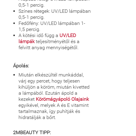
0,5-1 percig.
Színes rétegek: UV/LED lámpában
0,5-1 percig.
Fedőfény: UV/LED lámpában 1-
1,5 percig.
A kötési idő függ a
UV/LED
lámpák
teljesítményétől és a
felvitt anyag mennyiségétől.
Ápolás:
Miután elkészültél munkáddal,
várj egy percet, hogy teljesen
kihüljön a köröm, miután kivetted
a lámpából. Ezután ápold a
kezeket
Körömágyápoló Olajaink
egyikével, melyek A és E vitamint
tartalmaznak, így puhítják és
hidratálják a bőrt.
2MBEAUTY TIPP: