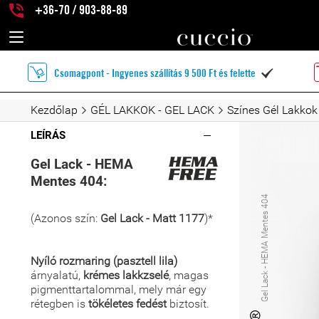
+36-70 / 903-88-89
Csomagpont - Ingyenes szállítás 9 500 Ft és felette

Kezdőlap
GÉL LAKKOK - GEL LACK
Színes Gél Lakkok
LEÍRÁS
Gel Lack - HEMA
Mentes 404:
Gel Lack - HEMA Mentes 404
(Azonos szín:
Gel Lack - Matt 1177
)*
Nyíló rozmaring (pasztell lila)
árnyalatú,
krémes lakkzselé
, magas
pigmenttartalommal, mely már egy
rétegben is
tökéletes fedést
biztosít.