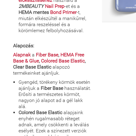
előkészítéséhez
használd a
2MBEAUTY
Nail Prep
-et és a
HEMA mentes
Bond Primer
-t,
miután elkészültél a manikűrrel,
formára reszeléssel és a
körömlemez felbolyhozásával.
Alapozás:
Alapnak
a
Fiber Base
,
HEMA Free
Base & Glue
,
Colored Base Elastic
,
Clear Base Elastic
alapozó
termékeinket ajánljuk.
Gyengéd, törékeny körmök esetén
ajánljuk a
Fiber Base
használatát.
Erősíti a természetes körmöt,
nagyon jó alapot ad a gél lakk
alá.
Colored Base Elastic
alapjaink
enyhén rugalmasabb réteget
adnak, amely csökkenti a leválás
esélyét. Ezek a színezett verziók