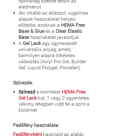
optikailag szebbé teszik az
eredményt.
Aki inkább az átlátszó, rugalmas
alapok használatát helyezi
előtérbe, azoknak a
HEMA Free
Base & Glue
és a
Clear Elastic
Base
használatát javasoljuk.
A
Gel Lack
egy úgynevezett
univerzális anyag, amely
bármilyen alapra tökéletes
választás (Acryl Pro Gel, Builder
Gel, Liquid Polygel, Porcelán).
Színezés:
Színezd
a körmöket
HEMA Free
Gel Lack
-kal, 1 vagy 2 egyenletes,
vékony rétegben vidd fel a színt a
körömre!
Fedőfény használata:
Fedőfényként
használd az alábbi