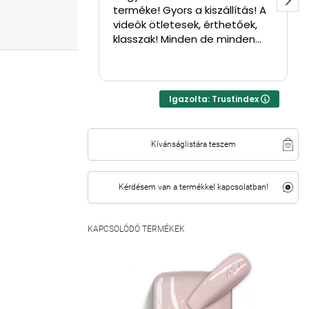
terméke! Gyors a kiszállítás! A
l
videók ötletesek, érthetőek,
w
klasszak! Minden de minden
l
tuti!! ⭐⭐⭐⭐
s
Igazolta: Trustindex
Kívánságlistára teszem
Kérdésem van a termékkel kapcsolatban!
KAPCSOLÓDÓ TERMÉKEK