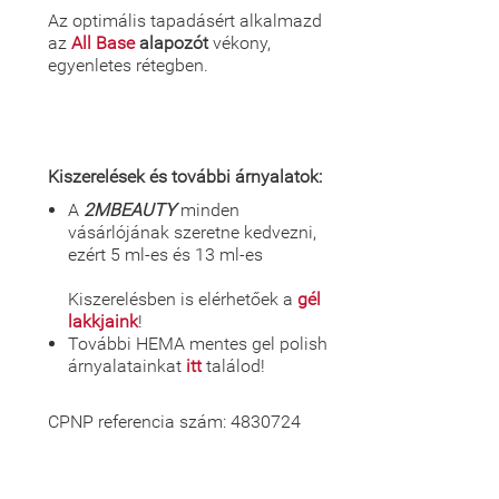
Az optimális tapadásért alkalmazd
az
All Base
alapozót
vékony,
egyenletes rétegben.
Kiszerelések és további árnyalatok:
A
2MBEAUTY
minden
vásárlójának szeretne kedvezni,
ezért 5 ml-es és 13 ml-es
Kiszerelésben is elérhetőek a
gél
lakkjaink
!
További HEMA mentes gel polish
árnyalatainkat
itt
találod!
CPNP referencia szám: 4830724