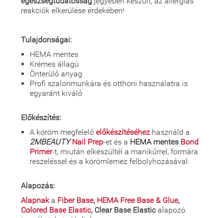
egészségtudatosság
jegyében készült, az allergiás
reakciók elkerülése érdekében!
Tulajdonságai:
HEMA mentes
Krémes állagú
Önterülő anyag
Profi szalonmunkára és otthoni használatra is
egyaránt kiváló
Előkészítés:
A köröm megfelelő
előkészítéséhez
használd a
2MBEAUTY
Nail Prep
-et és a
HEMA mentes
Bond
Primer
-t, miután elkészültél a manikűrrel, formára
reszeléssel és a körömlemez felbolyhozásával.
Alapozás:
Alapnak
a
Fiber Base
,
HEMA Free Base & Glue
,
Colored Base Elastic
, Clear Base Elastic
alapozó