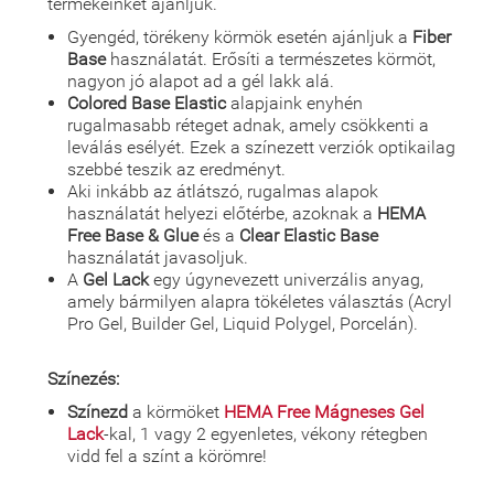
termékeinket ajánljuk.
Gyengéd, törékeny körmök esetén ajánljuk a
Fiber
Base
használatát. Erősíti a természetes körmöt,
nagyon jó alapot ad a gél lakk alá.
Colored Base Elastic
alapjaink enyhén
rugalmasabb réteget adnak, amely csökkenti a
leválás esélyét. Ezek a színezett verziók optikailag
szebbé teszik az eredményt.
Aki inkább az átlátszó, rugalmas alapok
használatát helyezi előtérbe, azoknak a
HEMA
Free Base & Glue
és a
Clear Elastic Base
használatát javasoljuk.
A
Gel Lack
egy úgynevezett univerzális anyag,
amely bármilyen alapra tökéletes választás (Acryl
Pro Gel, Builder Gel, Liquid Polygel, Porcelán).
Színezés:
Színezd
a körmöket
HEMA Free Mágneses Gel
Lack
-kal, 1 vagy 2 egyenletes, vékony rétegben
vidd fel a színt a körömre!