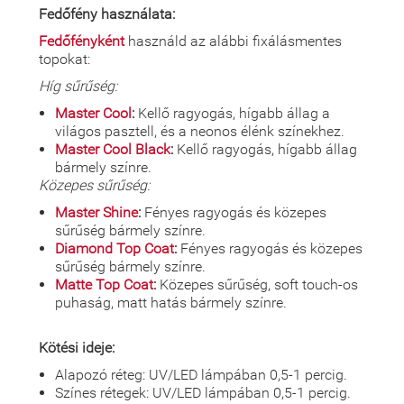
Fedőfény használata:
Fedőfényként
használd az alábbi fixálásmentes
topokat:
Híg sűrűség:
Master Cool
:
Kellő ragyogás, hígabb állag a
világos pasztell, és a neonos élénk színekhez.
Master Cool Black
:
Kellő ragyogás, hígabb állag
bármely színre.
Közepes sűrűség:
Master Shine
:
Fényes ragyogás és közepes
sűrűség bármely színre.
Diamond Top Coat
:
Fényes ragyogás és közepes
sűrűség bármely színre.
Matte Top Coat
:
Közepes sűrűség, soft touch-os
puhaság, matt hatás bármely színre.
Kötési ideje:
Alapozó réteg: UV/LED lámpában 0,5-1 percig.
Színes rétegek: UV/LED lámpában 0,5-1 percig.