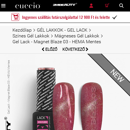
RÉSZLETES KERESÉS
KERESÉS
Ingyenes szállítás futárszolgálattal 12 900 Ft és felette

Kezdőlap
GÉL LAKKOK - GEL LACK
Színes Gél Lakkok
Mágneses Gél Lakkok
Gel Lack - Magnet Blaze 03 - HEMA Mentes
ELŐZŐ
KÖVETKEZŐ
Gel Lack - Magnet Blaze 03 - HEMA Mentes
NEW