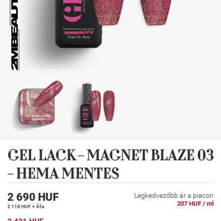
GEL LACK - MAGNET BLAZE 03
- HEMA MENTES
2 690 HUF
Legkedvezőbb ár a piacon
207 HUF / ml
2 118 HUF + Áfa