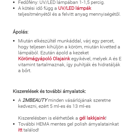
Fedőfény: UV/LED lámpában 1-1,5 percig.
A kötési idő függ a
UV/LED lámpák
teljesítményétől és a felvitt anyag mennyiségétől.
Ápolás:
Miután elkészültél munkáddal, várj egy percet,
hogy teljesen kihüljön a köröm, miután kivetted a
lámpából. Ezután ápold a kezeket
Körömágyápoló Olajaink
egyikével, melyek A és E
vitamint tartalmaznak, így puhítják és hidratálják
a bőrt.
Kiszerelések és további árnyalatok:
A
2MBEAUTY
minden vásárlójának szeretne
kedvezni, ezért 5 ml-es és 13 ml-es
Kiszerelésben is elérhetőek a
gél lakkjaink
!
További HEMA mentes gel polish árnyalatainkat
itt
találod!