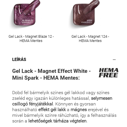
Gel Lack - Magnet Blaze 12 -
Gel Lack - Magnet 124 -
HEMA Mentes
HEMA Mentes
LEÍRÁS
Gel Lack - Magnet Effect White -
Mini Spark - HEMA Mentes:
Dobd fel bármelyik színes gél lakkod vagy színes
zseléd egy igazán különleges hatással,
selymesen
csillogó fényjátékkal
. Könnyen és gyorsan
használható
effekt gél lakk
a
mágnes
erejével és
mivel bármelyik színre ráhúzható, így a felhasználás
során a
lehetőségek tárháza végtelen
.