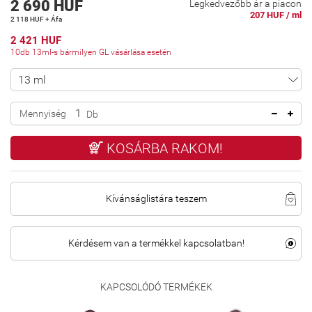
2 690 HUF
Legkedvezőbb ár a piacon
207 HUF / ml
2 118 HUF + Áfa
2 421 HUF
10db 13ml-s bármilyen GL vásárlása esetén
Mennyiség
Db
KOSÁRBA RAKOM!
Kívánságlistára teszem
Kérdésem van a termékkel kapcsolatban!
KAPCSOLÓDÓ TERMÉKEK