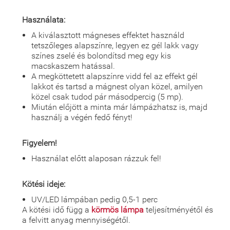
Használata:
A kiválasztott mágneses effektet használd
tetszőleges alapszínre, legyen ez gél lakk vagy
színes zselé és bolondítsd meg egy kis
macskaszem hatással.
A megköttetett alapszínre vidd fel az effekt gél
lakkot és tartsd a mágnest olyan közel, amilyen
közel csak tudod pár másodpercig (5 mp).
Miután előjött a minta már lámpázhatsz is, majd
használj a végén fedő fényt!
Figyelem!
Használat előtt alaposan rázzuk fel!
Kötési ideje:
UV/LED lámpában pedig 0,5-1 perc
A kötési idő függ a
körmös lámpa
teljesítményétől és
a felvitt anyag mennyiségétől.