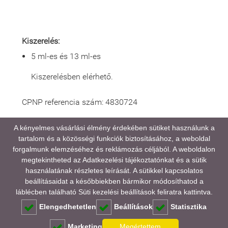
Kiszerelés:
5 ml-es és 13 ml-es
Kiszerelésben elérhető.
CPNP referencia szám: 4830724
A kényelmes vásárlási élmény érdekében sütiket használunk a
tartalom és a közösségi funkciók biztosításához, a weboldal
A médiatartalmainkban megjelenő színek eltérhetnek
forgalmunk elemzéséhez és reklámozás céljából. A weboldalon
a valóságtól, kijelző és monitor beállításaitól,
megtekintheted az
Adatkezelési tájékoztatónkat
és a sütik
valamint a környezeti fényviszonyoktól függően.
használatának részletes leírását. A sütikkel kapcsolatos
beállításaidat a későbbiekben bármikor módosíthatod a
GYAKORI KÉRDÉSEK (FAQ)
láblécben található Süti kezelési beállítások feliratra kattintva.
Elengedhetetlen
Beállítások
Statisztika
Marketing
Megértettem