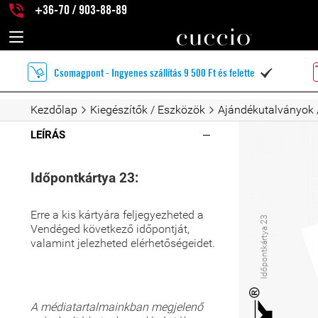
+36-70 / 903-88-89
Csomagpont - Ingyenes szállítás 9 500 Ft és felette

Kezdőlap
Kiegészítők / Eszközök
Ajándékutalványok 
LEÍRÁS
Időpontkártya 23:
Erre a kis kártyára feljegyezheted a
Időpontkártya 23
Vendéged következő időpontját,
valamint jelezheted elérhetőségeidet.
A médiatartalmainkban megjelenő