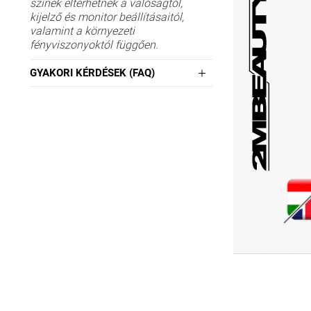
színek eltérhetnek a valóságtól,
kijelző és monitor beállításaitól,
valamint a környezeti
fényviszonyoktól függően.
GYAKORI KÉRDÉSEK (FAQ)