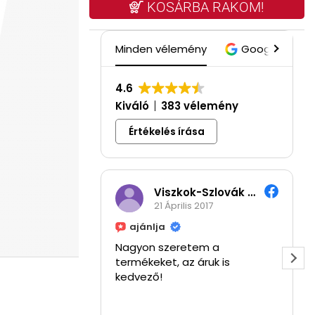
KOSÁRBA RAKOM!
Minden vélemény
Google
4.6
Kiváló
383 vélemény
Értékelés írása
Viszkok-Szlovák Alexandra
21 Április 2017
ajánlja
Nagyon szeretem a
termékeket, az áruk is
kedvező!