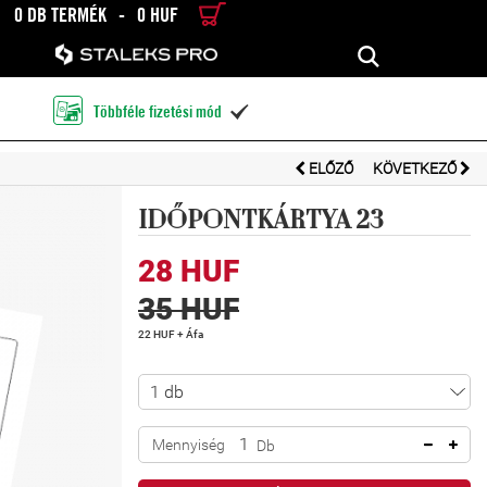
0 DB TERMÉK
-
0 HUF
RÉSZLETES KERESÉS
KERESÉS
Többféle fizetési mód

ELŐZŐ
KÖVETKEZŐ
IDŐPONTKÁRTYA 23
28 HUF
35 HUF
22 HUF + Áfa
Mennyiség
Db