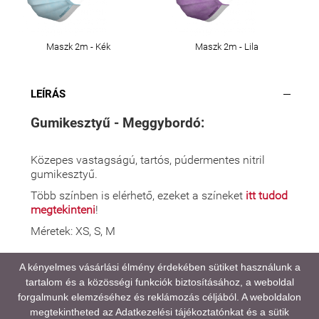
Maszk 2m - Kék
Maszk 2m - Lila
LEÍRÁS
Gumikesztyű - Meggybordó:
Közepes vastagságú, tartós, púdermentes nitril
gumikesztyű.
Több színben is elérhető, ezeket a színeket
itt tudod
megtekinteni
!
Méretek: XS, S, M
A kényelmes vásárlási élmény érdekében sütiket használunk a
tartalom és a közösségi funkciók biztosításához, a weboldal
A médiatartalmainkban megjelenő színek eltérhetnek
forgalmunk elemzéséhez és reklámozás céljából. A weboldalon
a valóságtól, kijelző és monitor beállításaitól,
megtekintheted az
Adatkezelési tájékoztatónkat
és a sütik