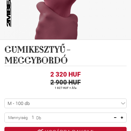
GUMIKESZTYŰ -
MEGGYBORDÓ
2 320 HUF
2 900 HUF
1 827 HUF + Áfa
Mennyiség
Db