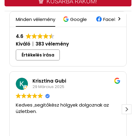
KOSÁRBA RAKOM!
Minden vélemény
Google
Facebook
4.6
Kiváló
383 vélemény
Értékelés írása
Krisztina Gubi
29 Március 2025
Kedves ,segitőkèsz hölgyek dolgoznak az
üzletben.