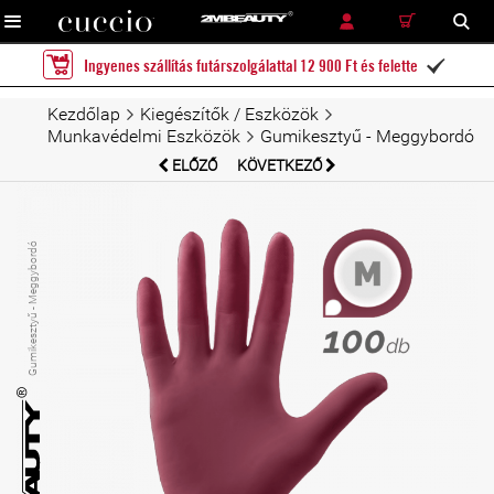
RÉSZLETES KERESÉS
KERESÉS
Ingyenes szállítás futárszolgálattal 12 900 Ft és felette

Kezdőlap
Kiegészítők / Eszközök
Munkavédelmi Eszközök
Gumikesztyű - Meggybordó
ELŐZŐ
KÖVETKEZŐ
Gumikesztyű - Meggybordó