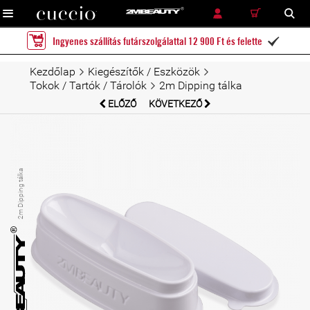
RÉSZLETES KERESÉS
KERESÉS
Ingyenes szállítás futárszolgálattal 12 900 Ft és felette

Kezdőlap
Kiegészítők / Eszközök
Tokok / Tartók / Tárolók
2m Dipping tálka
ELŐZŐ
KÖVETKEZŐ
2m Dipping tálka