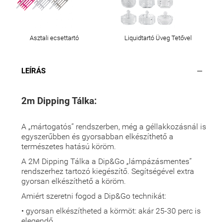
Asztali ecsettartó
Liquidtartó Üveg Tetővel
LEÍRÁS
2m Dipping Tálka:
A „mártogatós” rendszerben, még a géllakkozásnál is
egyszerűbben és gyorsabban elkészíthető a
természetes hatású köröm.
A 2M Dipping Tálka a Dip&Go „lámpázásmentes”
rendszerhez tartozó kiegészítő. Segítségével extra
gyorsan elkészíthető a köröm.
Amiért szeretni fogod a Dip&Go technikát:
• gyorsan elkészítheted a körmöt: akár 25-30 perc is
elegendő