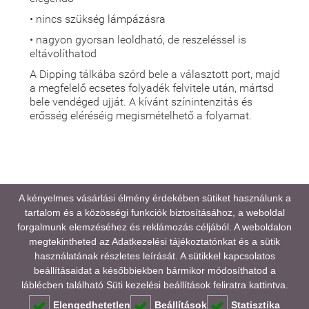
• nincs szükség lámpázásra
• nagyon gyorsan leoldható, de reszeléssel is
eltávolíthatod
A Dipping tálkába szórd bele a választott port, majd
a megfelelő ecsetes folyadék felvitele után, mártsd
bele vendéged ujját. A kívánt színintenzitás és
erősség eléréséig megismételhető a folyamat.
A médiatartalmainkban megjelenő színek eltérhetnek
A kényelmes vásárlási élmény érdekében sütiket használunk a
a valóságtól, kijelző és monitor beállításaitól,
tartalom és a közösségi funkciók biztosításához, a weboldal
valamint a környezeti fényviszonyoktól függően.
forgalmunk elemzéséhez és reklámozás céljából. A weboldalon
megtekintheted az
Adatkezelési tájékoztatónkat
és a sütik
VIDEÓ
használatának részletes leírását. A sütikkel kapcsolatos
beállításaidat a későbbiekben bármikor módosíthatod a
GYAKORI KÉRDÉSEK (FAQ)
láblécben található Süti kezelési beállítások feliratra kattintva.
Elengedhetetlen
Beállítások
Statisztika