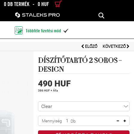
0 DB TERMÉK
-
0 HUF
RÉSZLETES KERESÉS
KERESÉS
Többféle fizetési mód

ELŐZŐ
KÖVETKEZŐ
DÍSZÍTŐTARTÓ 2 SOROS -
DESIGN
490 HUF
386 HUF + Áfa
Mennyiség
Db