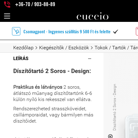
+36-70 / 903-88-89
Csomagpont - Ingyenes szállítás 9 500 Ft és felette

Kezdőlap
Kiegészítők / Eszközök
Tokok / Tartók / Tár
LEÍRÁS
Díszítőtartó 2 Soros - Design:
Díszítőtartó 2 Soros - Design
Praktikus és látványos
2 soros,
átlátszó műanyag díszítőtartónk 6-6
külön nyíló kis rekesszel van ellátva.
Rendszerezheted strasszköveidet,
csillámporaidat, vagy bármilyen más
díszítőidet.