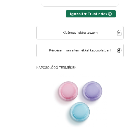
Igazolta: Trustindex
Kívánságlistára teszem
Kérdésem van a termékkel kapcsolatban!
KAPCSOLÓDÓ TERMÉKEK