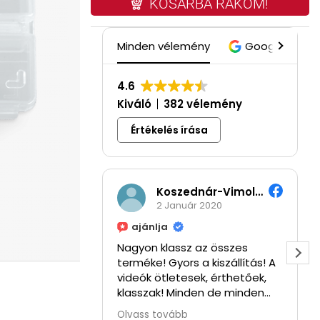
KOSÁRBA RAKOM!
Minden vélemény
Google
4.6
Kiváló
382 vélemény
Értékelés írása
Koszednár-Vimola Hajnalka
2 Január 2020
ajánlja
Nagyon klassz az összes
terméke! Gyors a kiszállítás! A
videók ötletesek, érthetőek,
klasszak! Minden de minden
tuti!! ⭐⭐⭐⭐
Olvass tovább