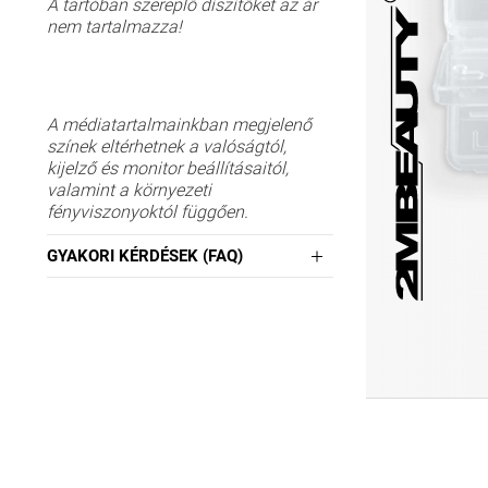
A tartóban szereplő díszítőket az ár
nem tartalmazza!
A médiatartalmainkban megjelenő
színek eltérhetnek a valóságtól,
kijelző és monitor beállításaitól,
valamint a környezeti
fényviszonyoktól függően.
GYAKORI KÉRDÉSEK (FAQ)