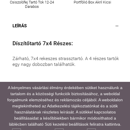
Csiszolófej Tartó Tok 12-24
Portfólió Box Akril Kicsi
Darabos
LEÍRÁS
Díszítőtartó 7x4 Részes:
Zárható, 7x4 rekeszes strassztartó. A 4 részes tartók
egy nagy dobozban találhatók.
A kényelmes vásárlási élmény érdekében sütiket használunk a
tartalom és a közösségi funkciók biztosításához, a weboldal
A médiatartalmainkban megjelenő színek eltérhetnek
forgalmunk elemzéséhez és reklámozás céljából. A weboldalon
a valóságtól, kijelző és monitor beállításaitól,
megtekintheted az
Adatkezelési tájékoztatónkat
és a sütik
valamint a környezeti fényviszonyoktól függően.
használatának részletes leírását. A sütikkel kapcsolatos
beállításaidat a későbbiekben bármikor módosíthatod a
GYAKORI KÉRDÉSEK (FAQ)
láblécben található Süti kezelési beállítások feliratra kattintva.