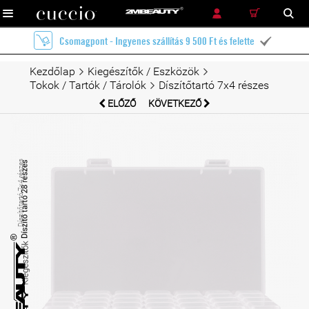
RÉSZLETES KERESÉS
KERESÉS
Ingyenes szállítás futárszolgálattal 12 900 Ft és felette

Kezdőlap
Kiegészítők / Eszközök
Tokok / Tartók / Tárolók
Díszítőtartó 7x4 részes
ELŐZŐ
KÖVETKEZŐ
Díszítőtartó 7x4 részes