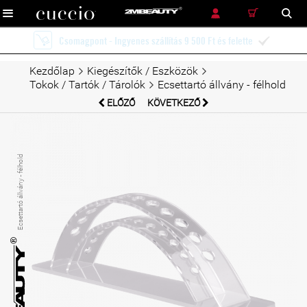
RÉSZLETES KERESÉS
KERESÉS
Ingyenes szállítás futárszolgálattal 12 900 Ft és felette

Kezdőlap
Kiegészítők / Eszközök
Tokok / Tartók / Tárolók
Ecsettartó állvány - félhold
ELŐZŐ
KÖVETKEZŐ
Ecsettartó állvány - félhold