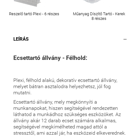
Reszelő tartó Plexi - 6 részes
Műanyag Díszítő Tartó - Kerek
8 részes
LEÍRÁS
Ecsettartó állvány - Félhold:
Plexi, félhold alakú, dekoratív ecsettartó állvány,
melyet bátran asztalodra helyezhetsz, jól fog
mutatni.
Ecsettartó állvány, mely megkönnyíti a
munkanapokat, hiszen segítségével rendezetten
láthatod a munkádhoz szükséges eszközöket. Az
állvány akár 12 darab ecset számára alkalmas,
segítségével megkímélheted magad attól a
stressztől, ami azzal jár, ha eszközeid elkeverednek.