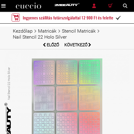
RÉSZLETES KERESÉS
KERESÉS
Ingyenes szállítás futárszolgálattal 12 900 Ft és felette

Kezdőlap
Matricák
Stencil Matricák
Nail Stencil 22 Holo Silver
ELŐZŐ
KÖVETKEZŐ
Nail Stencil 22 Holo Silver