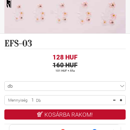
EFS-03
128 HUF
160 HUF
101 HUF + Áfa
Mennyiség
Db
KOSÁRBA RAKOM!