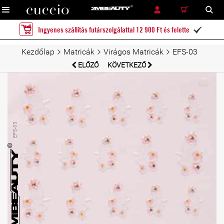
RÉSZLETES KERESÉS
KERESÉS
Ingyenes szállítás futárszolgálattal 12 900 Ft és felette

Kezdőlap
Matricák
Virágos Matricák
EFS-03
ELŐZŐ
KÖVETKEZŐ
EFS-03