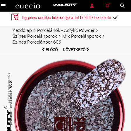
RÉSZLETES KERESÉS
KERESÉS
Ingyenes szállítás futárszolgálattal 12 900 Ft és felette

Kezdőlap
Porcelánok - Acrylic Powder
Színes Porcelánporok
Mix Porcelánporok
Színes Porcelánpor 606
ELŐZŐ
KÖVETKEZŐ
Színes Porcelánpor 606