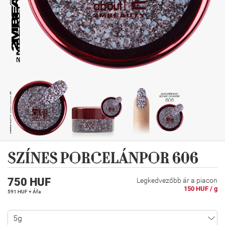
SZÍNES PORCELÁNPOR 606
750 HUF
Legkedvezőbb ár a piacon
150 HUF / g
591 HUF + Áfa