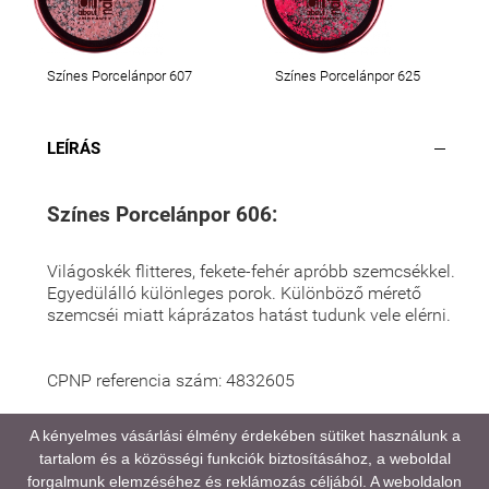
Színes Porcelánpor 607
Színes Porcelánpor 625
LEÍRÁS
Színes Porcelánpor 606:
Világoskék flitteres, fekete-fehér apróbb szemcsékkel.
Egyedülálló különleges porok. Különböző mérető
szemcséi miatt káprázatos hatást tudunk vele elérni.
CPNP referencia szám: 4832605
A kényelmes vásárlási élmény érdekében sütiket használunk a
tartalom és a közösségi funkciók biztosításához, a weboldal
A médiatartalmainkban megjelenő színek eltérhetnek
forgalmunk elemzéséhez és reklámozás céljából. A weboldalon