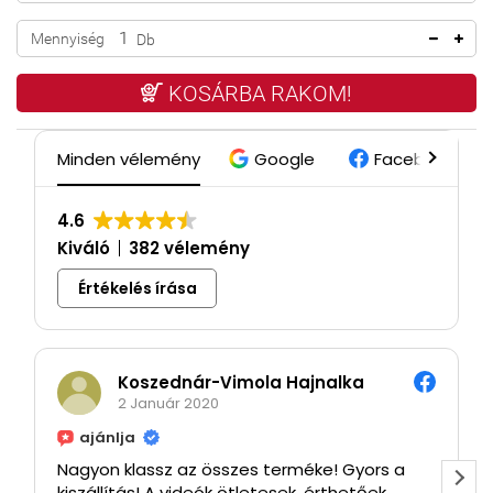
Mennyiség
Db
KOSÁRBA RAKOM!
Minden vélemény
Google
Facebook
4.6
Kiváló
382 vélemény
Értékelés írása
Koszednár-Vimola Hajnalka
2 Január 2020
ajánlja
Nagyon klassz az összes terméke! Gyors a
kiszállítás! A videók ötletesek, érthetőek,