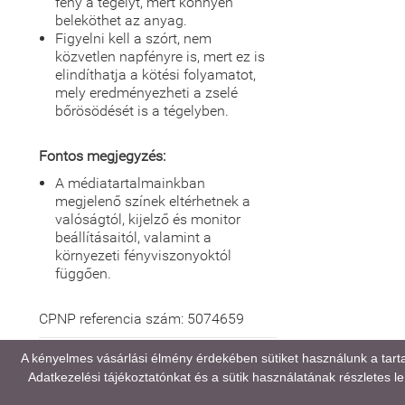
fény a tégelyt, mert könnyen
beleköthet az anyag.
Figyelni kell a szórt, nem
közvetlen napfényre is, mert ez is
elindíthatja a kötési folyamatot,
mely eredményezheti a zselé
bőrösödését is a tégelyben.
Fontos megjegyzés:
A médiatartalmainkban
megjelenő színek eltérhetnek a
valóságtól, kijelző és monitor
beállításaitól, valamint a
környezeti fényviszonyoktól
függően.
CPNP referencia szám: 5074659
GYAKORI KÉRDÉSEK (FAQ)
A kényelmes vásárlási élmény érdekében sütiket használunk a tart
Adatkezelési tájékoztatónkat
és a sütik használatának részletes leí