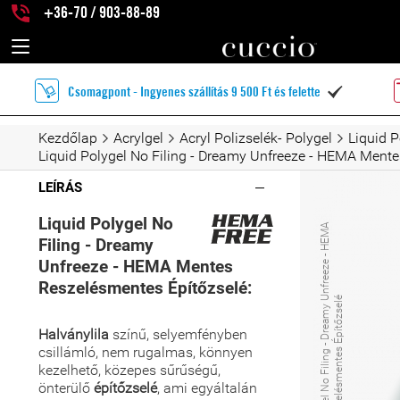
+36-70 / 903-88-89
Csomagpont - Ingyenes szállítás 9 500 Ft és felette

Kezdőlap
Acrylgel
Acryl Polizselék- Polygel
Liquid P
Liquid Polygel No Filing - Dreamy Unfreeze - HEMA Ment
LEÍRÁS
Liquid Polygel No
L
i
q
u
i
d
P
o
l
y
g
e
l
N
o
F
i
l
i
n
g
-
D
r
e
a
m
y
n
f
r
e
e
z
e
-
H
E
M
A
M
e
n
t
e
s
R
e
s
z
e
l
é
s
m
e
n
t
e
s
É
p
í
t
ő
z
s
e
l
Filing - Dreamy
Unfreeze - HEMA Mentes
Reszelésmentes Építőzselé:
U
é
Halványlila
színű, selyemfényben
csillámló, nem rugalmas, könnyen
kezelhető, közepes sűrűségű,
önterülő
építőzselé
, ami egyáltalán