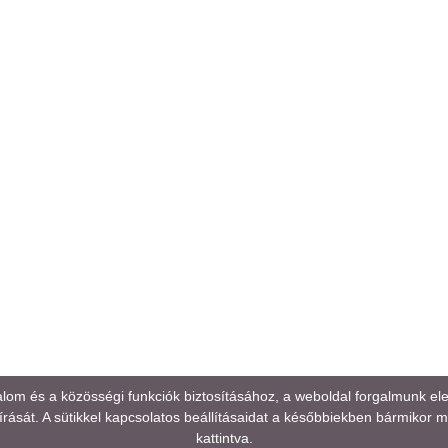
alom és a közösségi funkciók biztosításához, a weboldal forgalmunk e
rását. A sütikkel kapcsolatos beállításaidat a későbbiekben bármikor mód
kattintva.