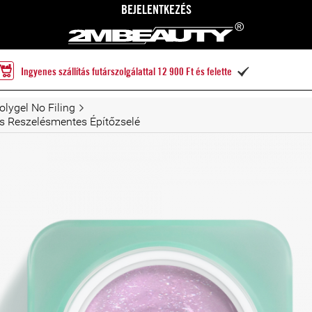
BEJELENTKEZÉS
Ingyenes szállítás futárszolgálattal 12 900 Ft és felette

olygel No Filing
es Reszelésmentes Építőzselé