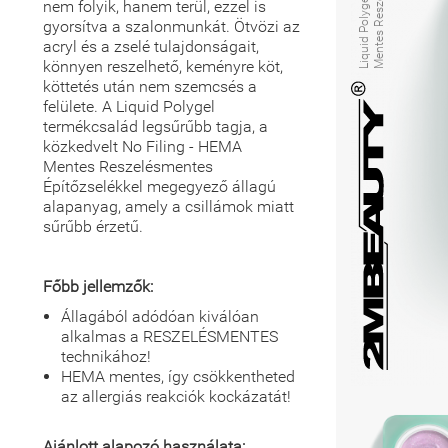
nem folyik, hanem terül, ezzel is
gyorsítva a szalonmunkát. Ötvözi az
acryl és a zselé tulajdonságait,
könnyen reszelhető, keményre köt,
köttetés után nem szemcsés a
felülete. A Liquid Polygel
termékcsalád legsűrűbb tagja, a
közkedvelt No Filing - HEMA
Mentes Reszelésmentes
Építőzselékkel megegyező állagú
alapanyag, amely a csillámok miatt
sűrűbb érzetű.
Főbb jellemzők:
Állagából adódóan kiválóan
alkalmas a RESZELÉSMENTES
technikához!
HEMA mentes, így csökkentheted
az allergiás reakciók kockázatát!
Ajánlott alapozó használata: