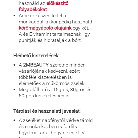
használd az
előkészítő
folyadékokat
.
Amikor készen lettél a
munkáddal, akkor pedig használd
körömágyápoló olajaink
egyikét.
A és E vitamint tartalmaznak, így
puhítják és hidratálják a bőrt.
Elérhető kiszerelések:
A
2MBEAUTY
szeretne minden
vásárlójának kedvezni, ezért
többféle kiszerelésben is
elérhetőek a műkörmös zselék.
Megtalálható a 15g-os, 30g-os és
50g-os kiszerelésben is.
Tárolási és használati javaslat:
A zseléket napfénytől védve tárold
és munka közben is fordíts
figyelmet arra, hogy ne érje UV