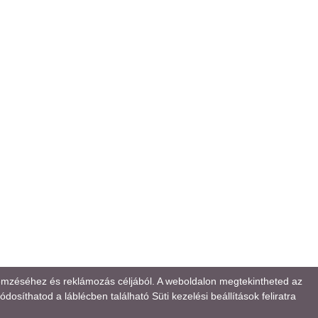
lemzéséhez és reklámozás céljából. A weboldalon megtekintheted az
osíthatod a láblécben található Süti kezelési beállítások feliratra