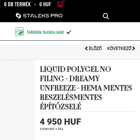
0 DB TERMÉK
-
0 HUF
RÉSZLETES KERESÉS
KERESÉS
Többféle fizetési mód

ELŐZŐ
KÖVETKEZŐ
LIQUID POLYGEL NO
FILING - DREAMY
UNFREEZE - HEMA MENTES
RESZELÉSMENTES
ÉPÍTŐZSELÉ
4 950 HUF
3 898 HUF + Áfa