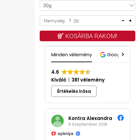
Mennyiség
Db
KOSÁRBA RAKOM!
Minden vélemény
Google
4.6
Kiváló
381 vélemény
Értékelés írása
Kontra Alexandra
8 Szeptember 2018
ajánlja