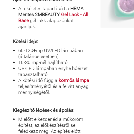
A tökéletes tapadásért a
HEMA
Mentes 2MBEAUTY
Gel Lack - All
Base
gél lakk alapozónkat
ajánljuk.
Kötési ideje:
60-120+mp UV/LED lámpában
(általános esetben)
10-30 mp-nél hajlítható
UV/LED lámpában enyhe hőérzet
tapasztalható
A kötési idő függ a
körmös lámpa
teljesítményétől és a felvitt anyag
mennyiségétől.
Kiegészítő lépések és ápolás:
Mielőtt elkezdenéd a műköröm
építést, az előkészítésről se
feledkezz meg. Az építés előtt