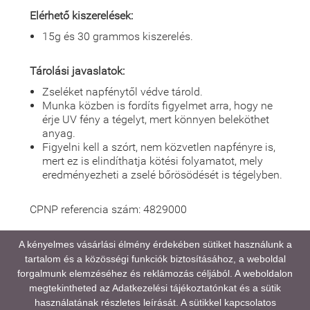
Elérhető kiszerelések:
15g és 30 grammos kiszerelés.
Tárolási javaslatok:
Zseléket napfénytől védve tárold.
Munka közben is fordíts figyelmet arra, hogy ne
érje UV fény a tégelyt, mert könnyen beleköthet
anyag.
Figyelni kell a szórt, nem közvetlen napfényre is,
mert ez is elindíthatja kötési folyamatot, mely
eredményezheti a zselé bőrösödését is tégelyben.
CPNP referencia szám: 4829000
A kényelmes vásárlási élmény érdekében sütiket használunk a
tartalom és a közösségi funkciók biztosításához, a weboldal
A médiatartalmainkban megjelenő színek eltérhetnek
forgalmunk elemzéséhez és reklámozás céljából. A weboldalon
a valóságtól, kijelző és monitor beállításaitól,
megtekintheted az
Adatkezelési tájékoztatónkat
és a sütik
valamint a környezeti fényviszonyoktól függően.
használatának részletes leírását. A sütikkel kapcsolatos