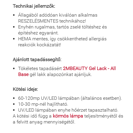
Technikai jellemzők:
Állagából adódóan kiválóan alkalmas
RESZELÉSMENTES technikához!
Enyhén rugalmas, tartós zselé töltéshez és
építéshez egyaránt.
HEMA mentes, így csökkentheted allergiás
reakciók kockázatát!
Ajánlott tapadássegítő:
Tökéletes tapadásért
2MBEAUTY Gel Lack - All
Base
gél lakk alapozónkat ajánljuk.
Kötési ideje:
60-120mp UV/LED lámpában (általános esetben).
10-30 mp-nél hajlítható.
UV/LED lámpában enyhe hőérzet tapasztalható.
A kötési idő függ a
körmös lámpa
teljesítményétől és
a felvitt anyag mennyiségétől.