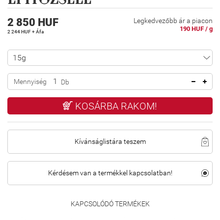
2 850 HUF
Legkedvezőbb ár a piacon
190 HUF / g
2 244 HUF + Áfa
Mennyiség
Db
KOSÁRBA RAKOM!
Kívánságlistára teszem
Kérdésem van a termékkel kapcsolatban!
KAPCSOLÓDÓ TERMÉKEK