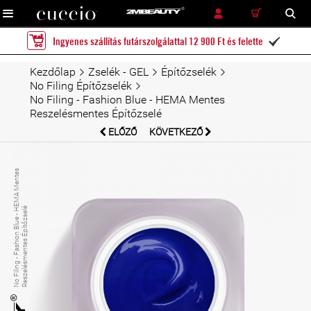
RÉSZLETES KERESÉS
KERESÉS
Ingyenes szállítás futárszolgálattal 12 900 Ft és felette

Kezdőlap
Zselék - GEL
Építőzselék
No Filing Építőzselék
No Filing - Fashion Blue - HEMA Mentes
Reszelésmentes Építőzselé
ELŐZŐ
KÖVETKEZŐ
N
o
Fili
n
g
-
F
a
s
hi
o
n
Bl
u
e
-
E
M
A
M
e
n
t
e
s
R
e
s
z
el
é
s
m
e
n
t
e
s
É
pí
t
ő
z
s
el
H
é