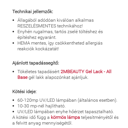
Technikai jellemzők:
Állagából adódóan kiválóan alkalmas
RESZELÉSMENTES technikához!
Enyhén rugalmas, tartós zselé töltéshez és
építéshez egyaránt.
HEMA mentes, így csökkentheted allergiás
reakciók kockázatát!
Ajánlott tapadássegítő:
Tökéletes tapadásért
2MBEAUTY Gel Lack - All
Base
gél lakk alapozónkat ajánljuk.
Kötési ideje:
60-120mp UV/LED lámpában (általános esetben).
10-30 mp-nél hajlítható.
UV/LED lámpában enyhe hőérzet tapasztalható.
A kötési idő függ a
körmös lámpa
teljesítményétől és
a felvitt anyag mennyiségétől.