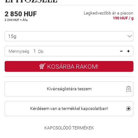
2 850 HUF
Legkedvezőbb ár a piacon
190 HUF / g
2 244 HUF + Áfa
Mennyiség
Db
KOSÁRBA RAKOM!
Kívánságlistára teszem
Kérdésem van a termékkel kapcsolatban!
KAPCSOLÓDÓ TERMÉKEK