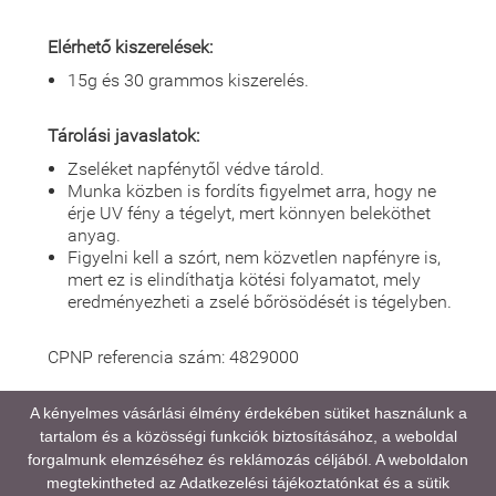
Elérhető kiszerelések:
15g és 30 grammos kiszerelés.
Tárolási javaslatok:
Zseléket napfénytől védve tárold.
Munka közben is fordíts figyelmet arra, hogy ne
érje UV fény a tégelyt, mert könnyen beleköthet
anyag.
Figyelni kell a szórt, nem közvetlen napfényre is,
mert ez is elindíthatja kötési folyamatot, mely
eredményezheti a zselé bőrösödését is tégelyben.
CPNP referencia szám: 4829000
A kényelmes vásárlási élmény érdekében sütiket használunk a
tartalom és a közösségi funkciók biztosításához, a weboldal
A médiatartalmainkban megjelenő színek eltérhetnek
forgalmunk elemzéséhez és reklámozás céljából. A weboldalon
a valóságtól, kijelző és monitor beállításaitól,
megtekintheted az
Adatkezelési tájékoztatónkat
és a sütik