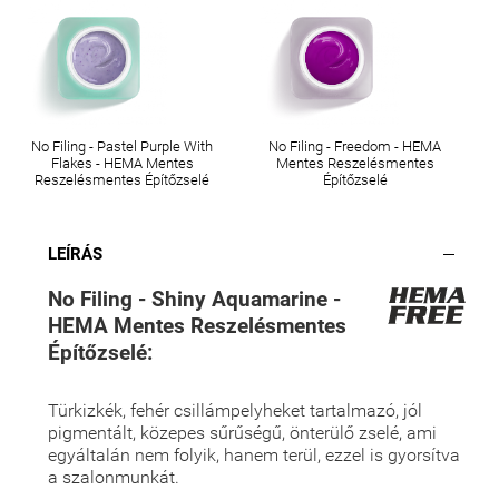
No Filing - Pastel Purple With
No Filing - Freedom - HEMA
Flakes - HEMA Mentes
Mentes Reszelésmentes
Reszelésmentes Építőzselé
Építőzselé
LEÍRÁS
No Filing - Shiny Aquamarine -
HEMA Mentes Reszelésmentes
Építőzselé:
Türkizkék, fehér csillámpelyheket tartalmazó, jól
pigmentált, közepes sűrűségű, önterülő zselé, ami
egyáltalán nem folyik, hanem terül, ezzel is gyorsítva
a szalonmunkát.