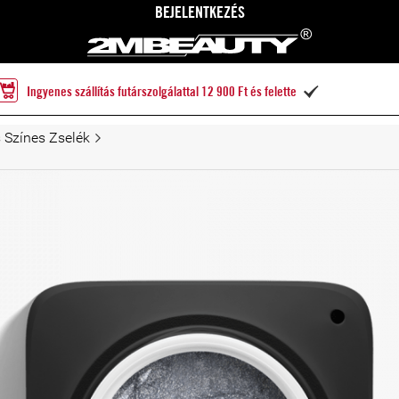
BEJELENTKEZÉS
Ingyenes szállítás futárszolgálattal 12 900 Ft és felette

 Színes Zselék