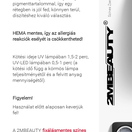
pigmenttartalommal, így egy
rétegben is jól fed, könnyen terül,
díszítéshez kiváló választás.
HEMA mentes, így az allergiás
reakciók esélyét is csökkentheted!
Kötési ideje UV lámpában 1,5-2 perc,
UV-LED lámpában 0,5-1 perc (a
kötési idő függ a körmös lámpa
teljesítményétől és a felvitt anyag
mennyiségétől).
Figyelem!
Használat előtt alaposan keverjük
fel!
A 2MBEAUTY
fixálásmentes színes