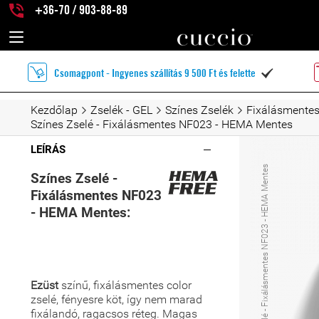
+36-70 / 903-88-89
Csomagpont - Ingyenes szállítás 9 500 Ft és felette

Kezdőlap
Zselék - GEL
Színes Zselék
Fixálásmentes
Színes Zselé - Fixálásmentes NF023 - HEMA Mentes
LEÍRÁS
Színes Zselé - Fixálásmentes NF023 - HEMA Mentes
Színes Zselé -
Fixálásmentes NF023
- HEMA Mentes:
Ezüst
színű,
fixálásmentes color
zselé, fényesre köt, így nem marad
fixálandó, ragacsos réteg. Magas