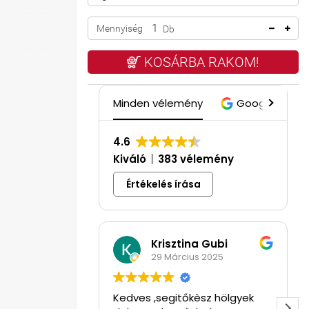
Mennyiség
Db
KOSÁRBA RAKOM!
Minden vélemény
Google
4.6
Kiváló
383 vélemény
Értékelés írása
Krisztina Gubi
29 Március 2025
Kedves ,segitőkèsz hölgyek