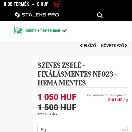
0 DB TERMÉK
-
0 HUF
RÉSZLETES KERESÉS
KERESÉS
Többféle fizetési mód

ELŐZŐ
KÖVETKEZŐ
SZÍNES ZSELÉ -
FIXÁLÁSMENTES NF023 -
HEMA MENTES
1 050 HUF
Legkedvezőbb ár a piacon
210 HUF / g
1 500 HUF
827 HUF + Áfa