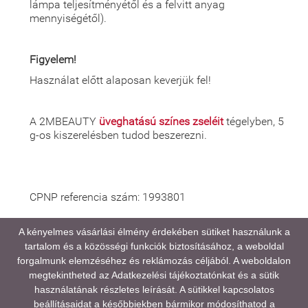
lámpa teljesítményétől és a felvitt anyag
mennyiségétől).
Figyelem!
Használat előtt alaposan keverjük fel!
A 2MBEAUTY
üveghatású színes zseléit
tégelyben, 5
g-os kiszerelésben tudod beszerezni.
CPNP referencia szám: 1993801
A kényelmes vásárlási élmény érdekében sütiket használunk a
tartalom és a közösségi funkciók biztosításához, a weboldal
A médiatartalmainkban megjelenő színek eltérhetnek
forgalmunk elemzéséhez és reklámozás céljából. A weboldalon
a valóságtól, kijelző és monitor beállításaitól,
megtekintheted az
Adatkezelési tájékoztatónkat
és a sütik
valamint a környezeti fényviszonyoktól függően.
használatának részletes leírását. A sütikkel kapcsolatos
beállításaidat a későbbiekben bármikor módosíthatod a