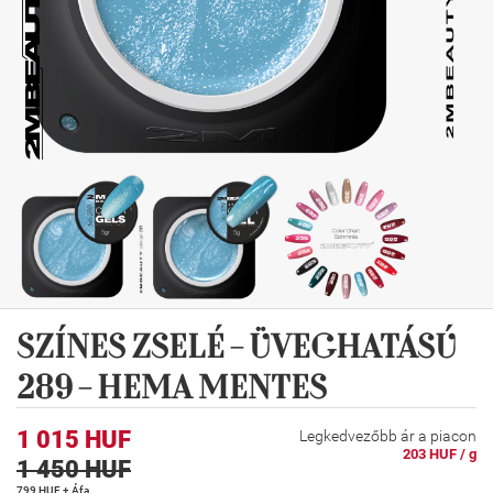
SZÍNES ZSELÉ - ÜVEGHATÁSÚ
289 - HEMA MENTES
1 015 HUF
Legkedvezőbb ár a piacon
203 HUF / g
1 450 HUF
799 HUF + Áfa