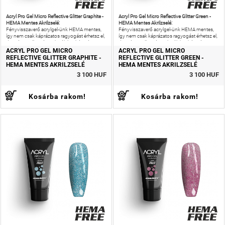
Acryl Pro Gel Micro Reflective Glitter Graphite -
Acryl Pro Gel Micro Reflective Glitter Green -
HEMA Mentes Akrilzselé:
HEMA Mentes Akrilzselé:
Fényvisszaverő acrylgel-ünk HEMA mentes,
Fényvisszaverő acrylgel-ünk HEMA mentes,
így nem csak káprázatos ragyogást érhetsz el,
így nem csak káprázatos ragyogást érhetsz el,
de még az allergiás reakciók kockázatát is
de még az allergiás reakciók kockázatát is
csökkentheted!
csökkentheted!
ACRYL PRO GEL MICRO
ACRYL PRO GEL MICRO
REFLECTIVE GLITTER GRAPHITE -
REFLECTIVE GLITTER GREEN -
HEMA MENTES AKRILZSELÉ
HEMA MENTES AKRILZSELÉ
3 100 HUF
3 100 HUF
Kosárba rakom!
Kosárba rakom!