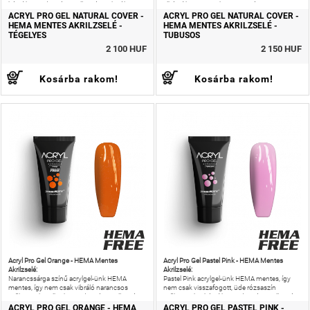
készíthetsz, de még az allergiás reakciók
elkészíthetsz, remek anyag, számos
kockázatát is csökkentheted!
lehetőséggel, melyeknek csak a képzeleted
ACRYL PRO GEL NATURAL COVER -
ACRYL PRO GEL NATURAL COVER -
szab határt!
HEMA MENTES AKRILZSELÉ -
HEMA MENTES AKRILZSELÉ -
TÉGELYES
TUBUSOS
2 100 HUF
2 150 HUF
Kosárba rakom!
Kosárba rakom!
Acryl Pro Gel Orange - HEMA Mentes
Acryl Pro Gel Pastel Pink - HEMA Mentes
Akrilzselé:
Akrilzselé:
Narancssárga színű acrylgel-ünk HEMA
Pastel Pink acrylgel-ünk HEMA mentes, így
mentes, így nem csak vibráló narancsos
nem csak visszafogott, üde rózsaszín
műkörmöket alkothatsz, de még az allergiás
műkörmöket készíthetsz, de még az allergiás
reakciók kockázatát is csökkentheted!
reakciók kockázatát is csökkentheted!
ACRYL PRO GEL ORANGE - HEMA
ACRYL PRO GEL PASTEL PINK -