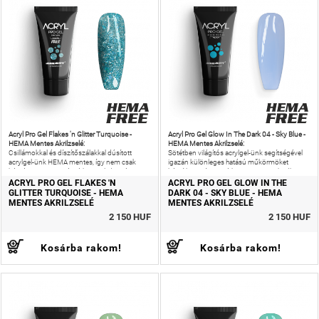
Acryl Pro Gel Flakes 'n Glitter Turquoise -
Acryl Pro Gel Glow In The Dark 04 - Sky Blue -
HEMA Mentes Akrilzselé:
HEMA Mentes Akrilzselé:
Csillámokkal és díszítőszálakkal dúsított
Sötétben világítós acrylgel-ünk segítségével
acrylgel-ünk HEMA mentes, így nem csak
igazán különleges hatású műkörmöket
káprázatos ragyogást érhetsz el, de még az
készíthetsz, így sötétben is gyönyörködhetsz
allergiás reakciók kockázatát is
manikűrödben!
ACRYL PRO GEL FLAKES 'N
ACRYL PRO GEL GLOW IN THE
GLITTER TURQUOISE - HEMA
DARK 04 - SKY BLUE - HEMA
MENTES AKRILZSELÉ
MENTES AKRILZSELÉ
2 150 HUF
2 150 HUF
Kosárba rakom!
Kosárba rakom!