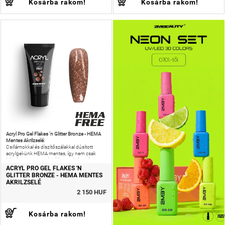
Kosárba rakom!
Kosárba rakom!
Acryl Pro Gel Flakes 'n Glitter Bronze - HEMA
Mentes Akrilzselé:
Csillámokkal és díszítőszálakkal dúsított
acrylgel-ünk HEMA mentes, így nem csak
káprázatos ragyogást érhetsz el, de még az
allergiás reakciók kockázatát is
ACRYL PRO GEL FLAKES 'N
GLITTER BRONZE - HEMA MENTES
AKRILZSELÉ
2 150 HUF
Kosárba rakom!