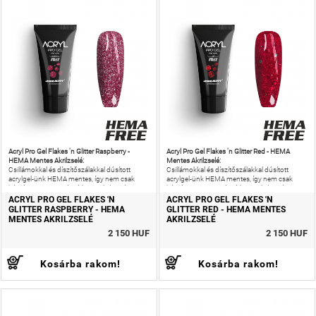
Acryl Pro Gel Flakes 'n Glitter Raspberry -
Acryl Pro Gel Flakes 'n Glitter Red - HEMA
HEMA Mentes Akrilzselé:
Mentes Akrilzselé:
Csillámokkal és díszítőszálakkal dúsított
Csillámokkal és díszítőszálakkal dúsított
acrylgel-ünk HEMA mentes, így nem csak
acrylgel-ünk HEMA mentes, így nem csak
káprázatos ragyogást érhetsz el, de még az
káprázatos ragyogást érhetsz el, de még az
allergiás reakciók kockázatát is
allergiás reakciók kockázatát is
ACRYL PRO GEL FLAKES 'N
ACRYL PRO GEL FLAKES 'N
GLITTER RASPBERRY - HEMA
GLITTER RED - HEMA MENTES
MENTES AKRILZSELÉ
AKRILZSELÉ
2 150 HUF
2 150 HUF
Kosárba rakom!
Kosárba rakom!