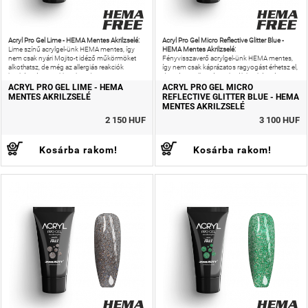
Acryl Pro Gel Lime - HEMA Mentes Akrilzselé:
Acryl Pro Gel Micro Reflective Glitter Blue -
HEMA Mentes Akrilzselé:
Lime színű acrylgel-ünk HEMA mentes, így
nem csak nyári Mojito-t idéző műkörmöket
Fényvisszaverő acrylgel-ünk HEMA mentes,
alkothatsz, de még az allergiás reakciók
így nem csak káprázatos ragyogást érhetsz el,
kockázatát is csökkentheted!
de még az allergiás reakciók kockázatát is
csökkentheted!
ACRYL PRO GEL LIME - HEMA
ACRYL PRO GEL MICRO
MENTES AKRILZSELÉ
REFLECTIVE GLITTER BLUE - HEMA
MENTES AKRILZSELÉ
2 150 HUF
3 100 HUF
Kosárba rakom!
Kosárba rakom!