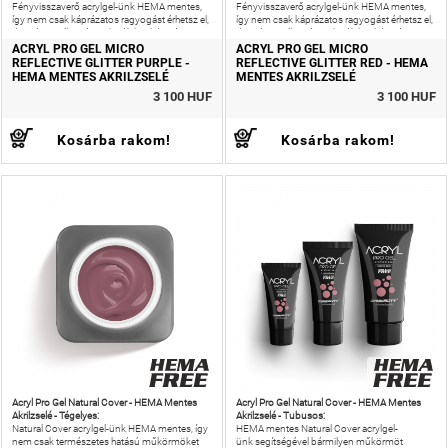
Fényvisszaverő acrylgel-ünk HEMA mentes,
Fényvisszaverő acrylgel-ünk HEMA mentes,
így nem csak káprázatos ragyogást érhetsz el,
így nem csak káprázatos ragyogást érhetsz el,
de még az allergiás reakciók kockázatát is
de még az allergiás reakciók kockázatát is
csökkentheted!
csökkentheted!
ACRYL PRO GEL MICRO
ACRYL PRO GEL MICRO
REFLECTIVE GLITTER PURPLE -
REFLECTIVE GLITTER RED - HEMA
HEMA MENTES AKRILZSELÉ
MENTES AKRILZSELÉ
3 100 HUF
3 100 HUF
Kosárba rakom!
Kosárba rakom!
Acryl Pro Gel Natural Cover - HEMA Mentes
Acryl Pro Gel Natural Cover - HEMA Mentes
Akrilzselé - Tégelyes:
Akrilzselé - Tubusos:
Natural Cover acrylgel-ünk HEMA mentes, így
HEMA mentes Natural Cover acrylgel-
nem csak természetes hatású műkörmöket
ünk segítségével bármilyen műkörmöt