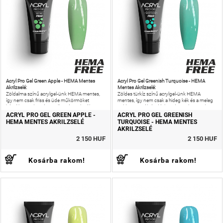
Acryl Pro Gel Green Apple - HEMA Mentes
Acryl Pro Gel Greenish Turquoise - HEMA
Akrilzselé:
Mentes Akrilzselé:
Zöldalma színű acrylgel-ünk HEMA mentes,
Zöldes türkíz színű acrylgel-ünk HEMA
így nem csak friss és üde műkörmöket
mentes, így nem csak a hideg kék és a meleg
készíthetsz, de még az allergiás reakciók
zöld egyensúlyát idézheted meg körmeiden,
kockázatát is csökkentheted!
de még az allergiás reakciók kockázatát is
ACRYL PRO GEL GREEN APPLE -
ACRYL PRO GEL GREENISH
HEMA MENTES AKRILZSELÉ
TURQUOISE - HEMA MENTES
AKRILZSELÉ
2 150 HUF
2 150 HUF
Kosárba rakom!
Kosárba rakom!