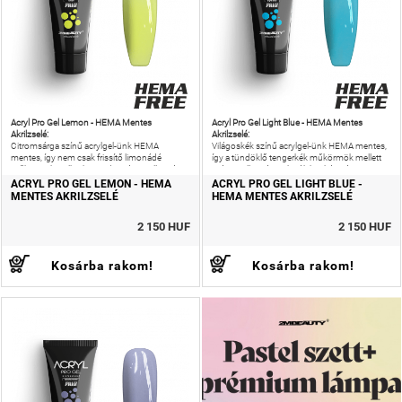
Acryl Pro Gel Lemon - HEMA Mentes
Acryl Pro Gel Light Blue - HEMA Mentes
Akrilzselé:
Akrilzselé:
Citromsárga színű acrylgel-ünk HEMA
Világoskék színű acrylgel-ünk HEMA mentes,
mentes, így nem csak frissítő limonádé
így a tündöklő tengerkék műkörmök mellett
műkörmöket alkothatsz, de még az allergiás
még az allergiás reakciók kockázatát is
reakciók kockázatát is csökkentheted!
csökkentheted!
ACRYL PRO GEL LEMON - HEMA
ACRYL PRO GEL LIGHT BLUE -
MENTES AKRILZSELÉ
HEMA MENTES AKRILZSELÉ
2 150 HUF
2 150 HUF
Kosárba rakom!
Kosárba rakom!