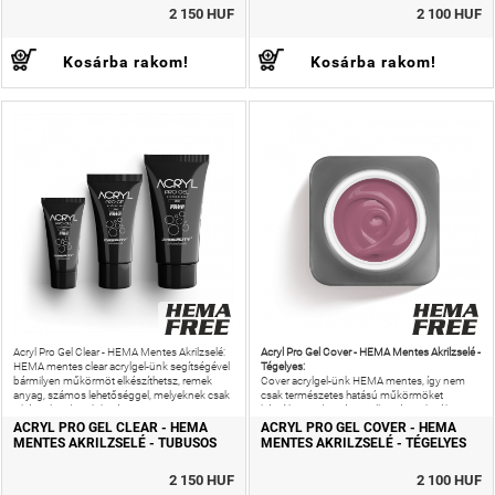
2 150 HUF
2 100 HUF
Kosárba rakom!
Kosárba rakom!
Acryl Pro Gel Cover - HEMA Mentes Akrilzselé -
Acryl Pro Gel Clear - HEMA Mentes Akrilzselé:
Tégelyes:
HEMA mentes clear acrylgel-ünk segítségével
bármilyen műkörmöt elkészíthetsz, remek
Cover acrylgel-ünk HEMA mentes, így nem
anyag, számos lehetőséggel, melyeknek csak
csak természetes hatású műkörmöket
a képzeleted szab határt!
készíthetsz, de még az allergiás reakciók
kockázatát is csökkentheted!
ACRYL PRO GEL CLEAR - HEMA
ACRYL PRO GEL COVER - HEMA
MENTES AKRILZSELÉ - TUBUSOS
MENTES AKRILZSELÉ - TÉGELYES
2 150 HUF
2 100 HUF