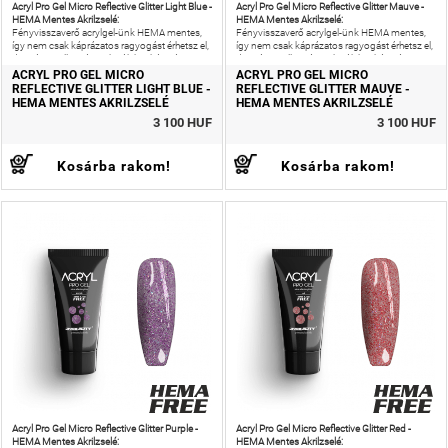
Acryl Pro Gel Micro Reflective Glitter Light Blue -
Acryl Pro Gel Micro Reflective Glitter Mauve -
HEMA Mentes Akrilzselé:
HEMA Mentes Akrilzselé:
Fényvisszaverő acrylgel-ünk HEMA mentes,
Fényvisszaverő acrylgel-ünk HEMA mentes,
így nem csak káprázatos ragyogást érhetsz el,
így nem csak káprázatos ragyogást érhetsz el,
de még az allergiás reakciók kockázatát is
de még az allergiás reakciók kockázatát is
csökkentheted!
csökkentheted!
ACRYL PRO GEL MICRO
ACRYL PRO GEL MICRO
REFLECTIVE GLITTER LIGHT BLUE -
REFLECTIVE GLITTER MAUVE -
HEMA MENTES AKRILZSELÉ
HEMA MENTES AKRILZSELÉ
3 100 HUF
3 100 HUF
Kosárba rakom!
Kosárba rakom!
Acryl Pro Gel Micro Reflective Glitter Purple -
Acryl Pro Gel Micro Reflective Glitter Red -
HEMA Mentes Akrilzselé:
HEMA Mentes Akrilzselé: