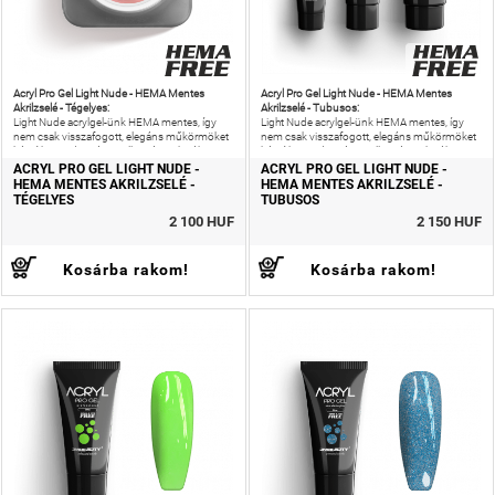
Acryl Pro Gel Light Nude - HEMA Mentes
Acryl Pro Gel Light Nude - HEMA Mentes
Akrilzselé - Tégelyes:
Akrilzselé - Tubusos:
Light Nude acrylgel-ünk HEMA mentes, így
Light Nude acrylgel-ünk HEMA mentes, így
nem csak visszafogott, elegáns műkörmöket
nem csak visszafogott, elegáns műkörmöket
készíthetsz, de még az allergiás reakciók
készíthetsz, de még az allergiás reakciók
kockázatát is csökkentheted!
kockázatát is csökkentheted!
ACRYL PRO GEL LIGHT NUDE -
ACRYL PRO GEL LIGHT NUDE -
HEMA MENTES AKRILZSELÉ -
HEMA MENTES AKRILZSELÉ -
TÉGELYES
TUBUSOS
2 100 HUF
2 150 HUF
Kosárba rakom!
Kosárba rakom!