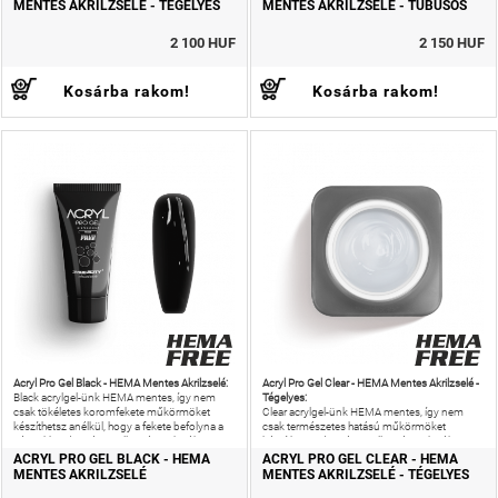
MENTES AKRILZSELÉ - TÉGELYES
MENTES AKRILZSELÉ - TUBUSOS
2 100 HUF
2 150 HUF
Kosárba rakom!
Kosárba rakom!
Acryl Pro Gel Black - HEMA Mentes Akrilzselé:
Acryl Pro Gel Clear - HEMA Mentes Akrilzselé -
Tégelyes:
Black acrylgel-ünk HEMA mentes, így nem
csak tökéletes koromfekete műkörmöket
Clear acrylgel-ünk HEMA mentes, így nem
készíthetsz anélkül, hogy a fekete befolyna a
csak természetes hatású műkörmöket
sáncokba, de még az allergiás reakciók
készíthetsz, de még az allergiás reakciók
kockázatát is
kockázatát is csökkentheted!
ACRYL PRO GEL BLACK - HEMA
ACRYL PRO GEL CLEAR - HEMA
MENTES AKRILZSELÉ
MENTES AKRILZSELÉ - TÉGELYES