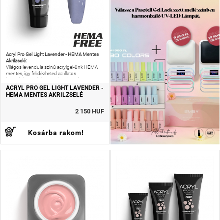
Acryl Pro Gel Light Lavender - HEMA Mentes
Akrilzselé:
Világos levendula színű acrylgel-ünk HEMA
mentes, így felidézheted az illatos
levendulamezőt körmeiden, és még az
allergiás reakciók kockázatát is csökkentheted!
ACRYL PRO GEL LIGHT LAVENDER -
HEMA MENTES AKRILZSELÉ
2 150 HUF
Kosárba rakom!