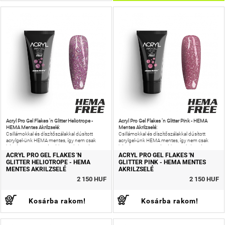
Acryl Pro Gel Flakes 'n Glitter Heliotrope -
Acryl Pro Gel Flakes 'n Glitter Pink - HEMA
HEMA Mentes Akrilzselé:
Mentes Akrilzselé:
Csillámokkal és díszítőszálakkal dúsított
Csillámokkal és díszítőszálakkal dúsított
acrylgel-ünk HEMA mentes, így nem csak
acrylgel-ünk HEMA mentes, így nem csak
káprázatos ragyogást érhetsz el, de még az
káprázatos ragyogást érhetsz el, de még az
allergiás reakciók kockázatát is
allergiás reakciók kockázatát is
ACRYL PRO GEL FLAKES 'N
ACRYL PRO GEL FLAKES 'N
GLITTER HELIOTROPE - HEMA
GLITTER PINK - HEMA MENTES
MENTES AKRILZSELÉ
AKRILZSELÉ
2 150 HUF
2 150 HUF
Kosárba rakom!
Kosárba rakom!