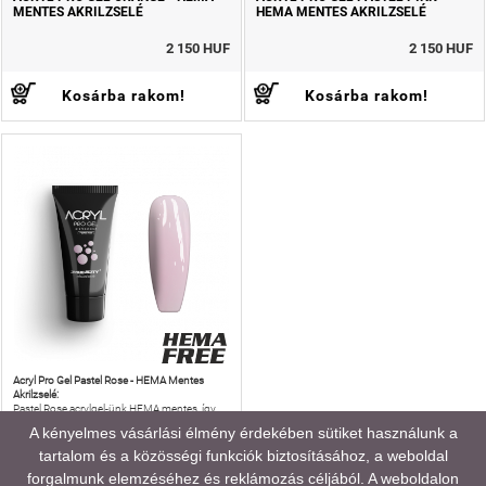
MENTES AKRILZSELÉ
HEMA MENTES AKRILZSELÉ
2 150 HUF
2 150 HUF
Kosárba rakom!
Kosárba rakom!
Acryl Pro Gel Pastel Rose - HEMA Mentes
Akrilzselé:
Pastel Rose acrylgel-ünk HEMA mentes, így
nem csak visszafogott, üde rózsaszín
A kényelmes vásárlási élmény érdekében sütiket használunk a
műkörmöket készíthetsz, de még az allergiás
reakciók kockázatát is csökkentheted!
tartalom és a közösségi funkciók biztosításához, a weboldal
ACRYL PRO GEL PASTEL ROSE -
HEMA MENTES AKRILZSELÉ
forgalmunk elemzéséhez és reklámozás céljából. A weboldalon