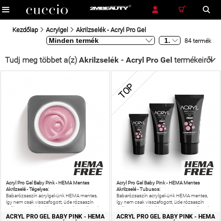
RÉSZLETES KERESÉS
KERESÉS
Kezdőlap
Acrylgel
Akrilzselék - Acryl Pro Gel
84 termék
Tudj meg többet a(z)
Akrilzselék - Acryl Pro Gel
termékeiről
TOP
Acryl Pro Gel Baby Pink - HEMA Mentes
Acryl Pro Gel Baby Pink - HEMA Mentes
Akrilzselé - Tégelyes:
Akrilzselé - Tubusos:
Babarózsaszín acrylgel-ünk HEMA mentes,
Babarózsaszín acrylgel-ünk HEMA mentes,
így nem csak visszafogott, üde rózsaszín
így nem csak visszafogott, üde rózsaszín
műkörmöket készíthetsz, de még az allergiás
műkörmöket készíthetsz, de még az allergiás
reakciók kockázatát is
reakciók kockázatát is
ACRYL PRO GEL BABY PINK - HEMA
ACRYL PRO GEL BABY PINK - HEMA