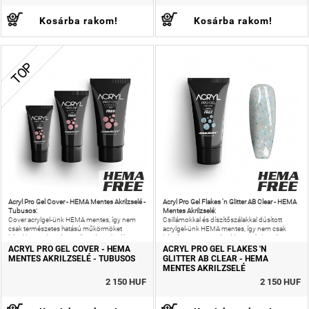
Kosárba rakom!
Kosárba rakom!
TOP
Acryl Pro Gel Cover - HEMA Mentes Akrilzselé -
Acryl Pro Gel Flakes 'n Glitter AB Clear - HEMA
Tubusos:
Mentes Akrilzselé:
Cover acrylgel-ünk HEMA mentes, így nem
Csillámokkal és díszítőszálakkal dúsított
csak természetes hatású műkörmöket
acrylgel-ünk HEMA mentes, így nem csak
készíthetsz, de még az allergiás reakciók
káprázatos ragyogást érhetsz el, de még az
kockázatát is csökkentheted!
allergiás reakciók kockázatát is
ACRYL PRO GEL COVER - HEMA
ACRYL PRO GEL FLAKES 'N
MENTES AKRILZSELÉ - TUBUSOS
GLITTER AB CLEAR - HEMA
MENTES AKRILZSELÉ
2 150 HUF
2 150 HUF