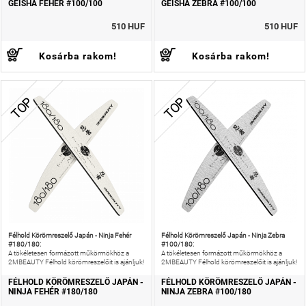
GEISHA FEHÉR #100/100
GEISHA ZEBRA #100/100
510 HUF
510 HUF
Kosárba rakom!
Kosárba rakom!
TOP
TOP
Félhold Körömreszelő Japán - Ninja Fehér
Félhold Körömreszelő Japán - Ninja Zebra
#180/180:
#100/180:
A tökéletesen formázott műkörmökhöz a
A tökéletesen formázott műkörmökhöz a
2MBEAUTY Félhold körömreszelőit is ajánljuk!
2MBEAUTY Félhold körömreszelőit is ajánljuk!
FÉLHOLD KÖRÖMRESZELŐ JAPÁN -
FÉLHOLD KÖRÖMRESZELŐ JAPÁN -
NINJA FEHÉR #180/180
NINJA ZEBRA #100/180