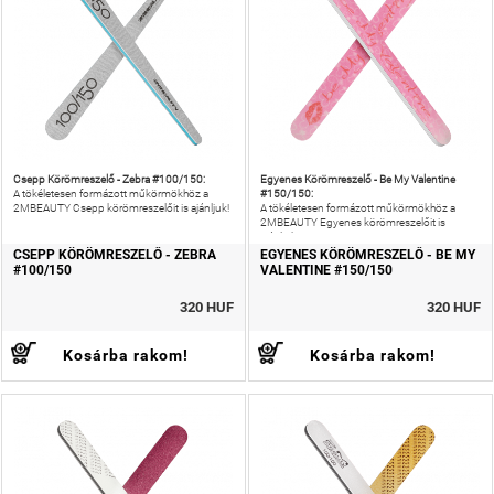
Csepp Körömreszelő - Zebra #100/150:
Egyenes Körömreszelő - Be My Valentine
#150/150:
A tökéletesen formázott műkörmökhöz a
2MBEAUTY Csepp körömreszelőit is ajánljuk!
A tökéletesen formázott műkörmökhöz a
2MBEAUTY Egyenes körömreszelőit is
ajánljuk!
CSEPP KÖRÖMRESZELŐ - ZEBRA
EGYENES KÖRÖMRESZELŐ - BE MY
#100/150
VALENTINE #150/150
320 HUF
320 HUF
Kosárba rakom!
Kosárba rakom!