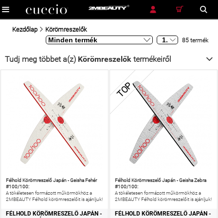
RÉSZLETES KERESÉS
KERESÉS
Kezdőlap
Körömreszelők
85 termék
Tudj meg többet a(z)
Körömreszelők
termékeiről
TOP
Félhold Körömreszelő Japán - Geisha Fehér
Félhold Körömreszelő Japán - Geisha Zebra
#100/100:
#100/100:
A tökéletesen formázott műkörmökhöz a
A tökéletesen formázott műkörmökhöz a
2MBEAUTY Félhold körömreszelőit is ajánljuk!
2MBEAUTY Félhold körömreszelőit is ajánljuk!
FÉLHOLD KÖRÖMRESZELŐ JAPÁN -
FÉLHOLD KÖRÖMRESZELŐ JAPÁN -