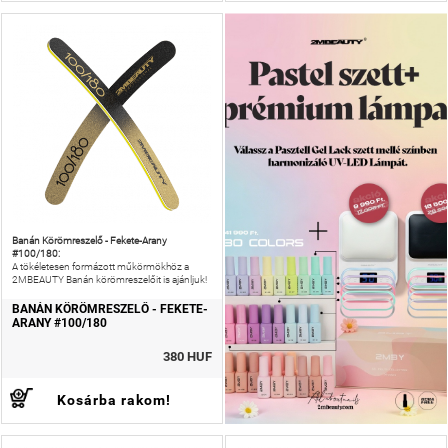
Banán Körömreszelő - Fekete-Arany
#100/180:
A tökéletesen formázott műkörmökhöz a
2MBEAUTY Banán körömreszelőit is ajánljuk!
BANÁN KÖRÖMRESZELŐ - FEKETE-
ARANY #100/180
380 HUF
Kosárba rakom!