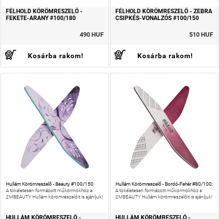
FÉLHOLD KÖRÖMRESZELŐ -
FÉLHOLD KÖRÖMRESZELŐ - ZEBRA
FEKETE-ARANY #100/180
CSIPKÉS-VONALZÓS #100/150
490 HUF
510 HUF
Kosárba rakom!
Kosárba rakom!
Hullám Körömreszelő - Beauty #100/150:
Hullám Körömreszelő - Bordó-Fehér #80/100:
A tökéletesen formázott műkörmökhöz a
A tökéletesen formázott műkörmökhöz a
2MBEAUTY Hullám körömreszelőit is ajánljuk!
2MBEAUTY Hullám körömreszelőit is ajánljuk!
HULLÁM KÖRÖMRESZELŐ -
HULLÁM KÖRÖMRESZELŐ -