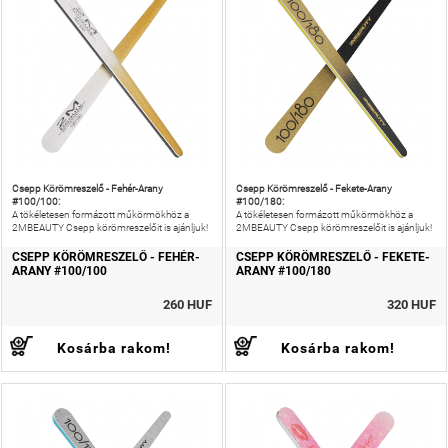
Csepp Körömreszelő - Fehér-Arany
Csepp Körömreszelő - Fekete-Arany
#100/100:
#100/180:
A tökéletesen formázott műkörmökhöz a
A tökéletesen formázott műkörmökhöz a
2MBEAUTY Csepp körömreszelőit is ajánljuk!
2MBEAUTY Csepp körömreszelőit is ajánljuk!
CSEPP KÖRÖMRESZELŐ - FEHÉR-
CSEPP KÖRÖMRESZELŐ - FEKETE-
ARANY #100/100
ARANY #100/180
260 HUF
320 HUF
Kosárba rakom!
Kosárba rakom!