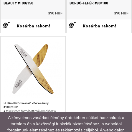
BEAUTY #100/150
BORDÓ-FEHÉR #80/100
390 HUF
390 HUF
Kosárba rakom!
Kosárba rakom!
Hullám Körömreszelő - Fehér-Arany
#100/100:
A tökéletesen formázott műkörmökhöz a
2MBEAUTY Hullám körömreszelőit is ajánljuk!
A kényelmes vásárlási élmény érdekében sütiket használunk a
tartalom és a közösségi funkciók biztosításához, a weboldal
HULLÁM KÖRÖMRESZELŐ - FEHÉR-
ARANY #100/100
forgalmunk elemzéséhez és reklámozás céljából. A weboldalon