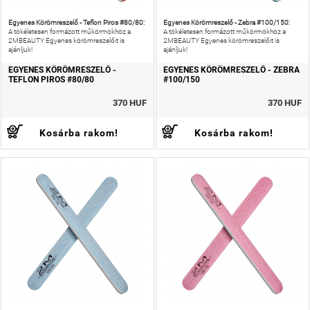
Egyenes Körömreszelő - Teflon Piros #80/80:
Egyenes Körömreszelő - Zebra #100/150:
A tökéletesen formázott műkörmökhöz a
A tökéletesen formázott műkörmökhöz a
2MBEAUTY Egyenes körömreszelőit is
2MBEAUTY Egyenes körömreszelőit is
ajánljuk!
ajánljuk!
EGYENES KÖRÖMRESZELŐ -
EGYENES KÖRÖMRESZELŐ - ZEBRA
TEFLON PIROS #80/80
#100/150
370 HUF
370 HUF
Kosárba rakom!
Kosárba rakom!