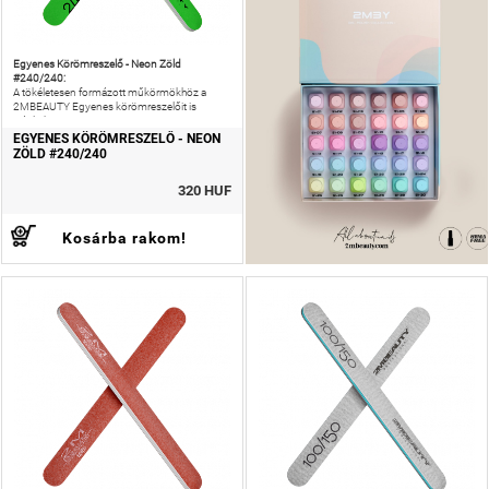
Egyenes Körömreszelő - Neon Zöld
#240/240:
A tökéletesen formázott műkörmökhöz a
2MBEAUTY Egyenes körömreszelőit is
ajánljuk!
EGYENES KÖRÖMRESZELŐ - NEON
ZÖLD #240/240
320 HUF
Kosárba rakom!