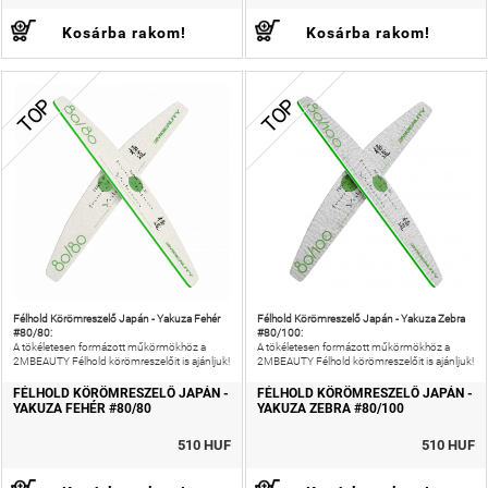
Kosárba rakom!
Kosárba rakom!
TOP
TOP
Félhold Körömreszelő Japán - Yakuza Fehér
Félhold Körömreszelő Japán - Yakuza Zebra
#80/80:
#80/100:
A tökéletesen formázott műkörmökhöz a
A tökéletesen formázott műkörmökhöz a
2MBEAUTY Félhold körömreszelőit is ajánljuk!
2MBEAUTY Félhold körömreszelőit is ajánljuk!
FÉLHOLD KÖRÖMRESZELŐ JAPÁN -
FÉLHOLD KÖRÖMRESZELŐ JAPÁN -
YAKUZA FEHÉR #80/80
YAKUZA ZEBRA #80/100
510 HUF
510 HUF