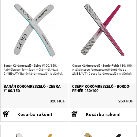
Banán Körömreszelő - Zebra #100/150:
Csepp Körömreszelő - Bordó-Fehér #80/100:
A tökéletesen formázott műkörmökhöz a
A tökéletesen formázott műkörmökhöz a
2MBEAUTY Banán körömreszelőit is ajánljuk!
2MBEAUTY Csepp körömreszelőit is ajánljuk!
BANÁN KÖRÖMRESZELŐ - ZEBRA
CSEPP KÖRÖMRESZELŐ - BORDÓ-
#100/150
FEHÉR #80/100
320 HUF
260 HUF
Kosárba rakom!
Kosárba rakom!