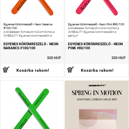
Egyenes Körömreszelő - Neon Narancs
Egyenes Körömreszelő - Neon Pink #80/100:
#100/100:
A tökéletesen formázott műkörmökhöz a
A tökéletesen formázott műkörmökhöz a
2MBEAUTY Egyenes körömreszelőit is
2MBEAUTY Egyenes körömreszelőit is
ajánljuk!
ajánljuk!
EGYENES KÖRÖMRESZELŐ - NEON
EGYENES KÖRÖMRESZELŐ - NEON
NARANCS #100/100
PINK #80/100
320 HUF
320 HUF
Kosárba rakom!
Kosárba rakom!