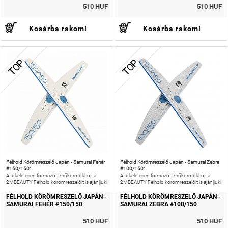
510 HUF
510 HUF
Kosárba rakom!
Kosárba rakom!
TOP
TOP
Félhold Körömreszelő Japán - Samurai Fehér
Félhold Körömreszelő Japán - Samurai Zebra
#150/150:
#100/150:
A tökéletesen formázott műkörmökhöz a
A tökéletesen formázott műkörmökhöz a
2MBEAUTY Félhold körömreszelőit is ajánljuk!
2MBEAUTY Félhold körömreszelőit is ajánljuk!
FÉLHOLD KÖRÖMRESZELŐ JAPÁN -
FÉLHOLD KÖRÖMRESZELŐ JAPÁN -
SAMURAI FEHÉR #150/150
SAMURAI ZEBRA #100/150
510 HUF
510 HUF