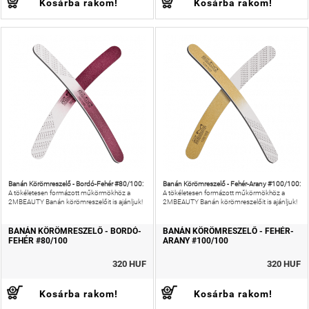
Kosárba rakom!
Kosárba rakom!
Banán Körömreszelő - Bordó-Fehér #80/100:
Banán Körömreszelő - Fehér-Arany #100/100:
A tökéletesen formázott műkörmökhöz a
A tökéletesen formázott műkörmökhöz a
2MBEAUTY Banán körömreszelőit is ajánljuk!
2MBEAUTY Banán körömreszelőit is ajánljuk!
BANÁN KÖRÖMRESZELŐ - BORDÓ-
BANÁN KÖRÖMRESZELŐ - FEHÉR-
FEHÉR #80/100
ARANY #100/100
320 HUF
320 HUF
Kosárba rakom!
Kosárba rakom!