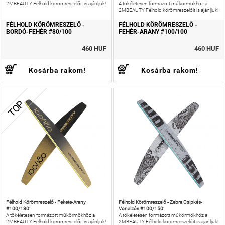
2MBEAUTY Félhold körömreszelőit is ajánljuk!
A tökéletesen formázott műkörmökhöz a
2MBEAUTY Félhold körömreszelőit is ajánljuk!
FÉLHOLD KÖRÖMRESZELŐ -
FÉLHOLD KÖRÖMRESZELŐ -
BORDÓ-FEHÉR #80/100
FEHÉR-ARANY #100/100
460 HUF
460 HUF
Kosárba rakom!
Kosárba rakom!
TOP
Félhold Körömreszelő - Fekete-Arany
Félhold Körömreszelő - Zebra Csipkés-
#100/180:
Vonalzós #100/150:
A tökéletesen formázott műkörmökhöz a
A tökéletesen formázott műkörmökhöz a
2MBEAUTY Félhold körömreszelőit is ajánljuk!
2MBEAUTY Félhold körömreszelőit is ajánljuk!