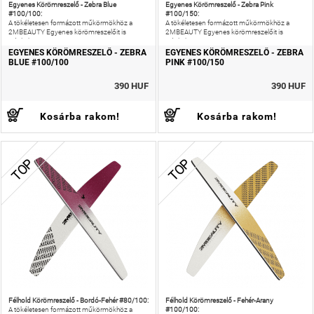
Egyenes Körömreszelő - Zebra Blue
Egyenes Körömreszelő - Zebra Pink
#100/100:
#100/150:
A tökéletesen formázott műkörmökhöz a
A tökéletesen formázott műkörmökhöz a
2MBEAUTY Egyenes körömreszelőit is
2MBEAUTY Egyenes körömreszelőit is
ajánljuk!
ajánljuk!
EGYENES KÖRÖMRESZELŐ - ZEBRA
EGYENES KÖRÖMRESZELŐ - ZEBRA
BLUE #100/100
PINK #100/150
390 HUF
390 HUF
Kosárba rakom!
Kosárba rakom!
TOP
TOP
Félhold Körömreszelő - Bordó-Fehér #80/100:
Félhold Körömreszelő - Fehér-Arany
#100/100:
A tökéletesen formázott műkörmökhöz a