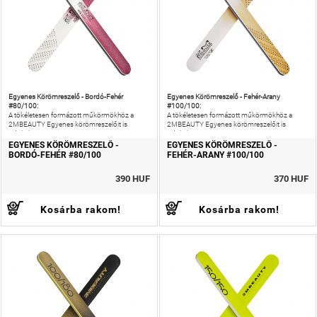
Egyenes Körömreszelő - Bordó-Fehér
Egyenes Körömreszelő - Fehér-Arany
#80/100:
#100/100:
A tökéletesen formázott műkörmökhöz a
A tökéletesen formázott műkörmökhöz a
2MBEAUTY Egyenes körömreszelőit is
2MBEAUTY Egyenes körömreszelőit is
ajánljuk!
ajánljuk!
EGYENES KÖRÖMRESZELŐ -
EGYENES KÖRÖMRESZELŐ -
BORDÓ-FEHÉR #80/100
FEHÉR-ARANY #100/100
390 HUF
370 HUF
Kosárba rakom!
Kosárba rakom!