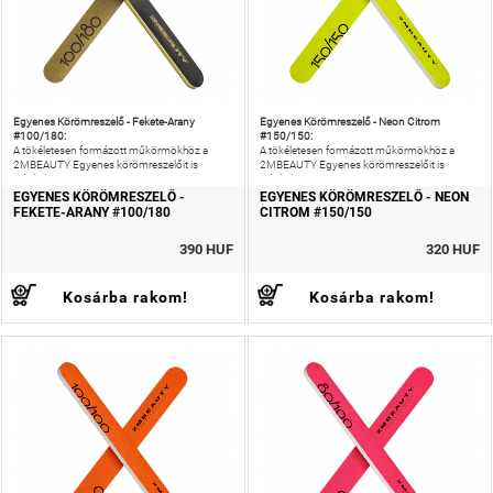
Egyenes Körömreszelő - Fekete-Arany
Egyenes Körömreszelő - Neon Citrom
#100/180:
#150/150:
A tökéletesen formázott műkörmökhöz a
A tökéletesen formázott műkörmökhöz a
2MBEAUTY Egyenes körömreszelőit is
2MBEAUTY Egyenes körömreszelőit is
ajánljuk!
ajánljuk!
EGYENES KÖRÖMRESZELŐ -
EGYENES KÖRÖMRESZELŐ - NEON
FEKETE-ARANY #100/180
CITROM #150/150
390 HUF
320 HUF
Kosárba rakom!
Kosárba rakom!