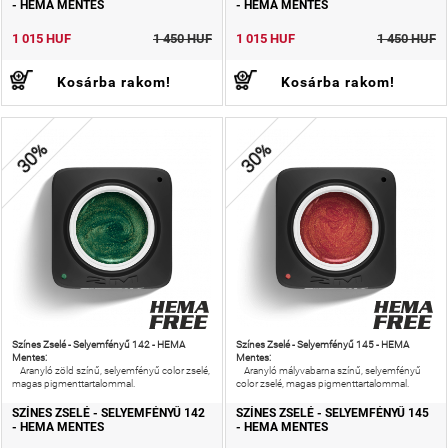
- HEMA MENTES
- HEMA MENTES
1 015 HUF
1 450 HUF
1 015 HUF
1 450 HUF
Kosárba rakom!
Kosárba rakom!
30%
30%
Színes Zselé - Selyemfényű 142 - HEMA
Színes Zselé - Selyemfényű 145 - HEMA
Mentes:
Mentes:
Aranyló zöld színű, selyemfényű color zselé,
Aranyló mályvabarna színű, selyemfényű
magas pigmenttartalommal.
color zselé, magas pigmenttartalommal.
SZÍNES ZSELÉ - SELYEMFÉNYŰ 142
SZÍNES ZSELÉ - SELYEMFÉNYŰ 145
- HEMA MENTES
- HEMA MENTES