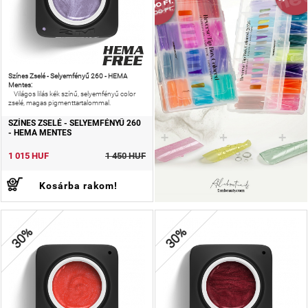
Színes Zselé - Selyemfényű 260 - HEMA
Mentes:
Világos lilás kék színű, selyemfényű color
zselé, magas pigmenttartalommal.
SZÍNES ZSELÉ - SELYEMFÉNYŰ 260
- HEMA MENTES
1 015 HUF
1 450 HUF
Kosárba rakom!
30%
30%