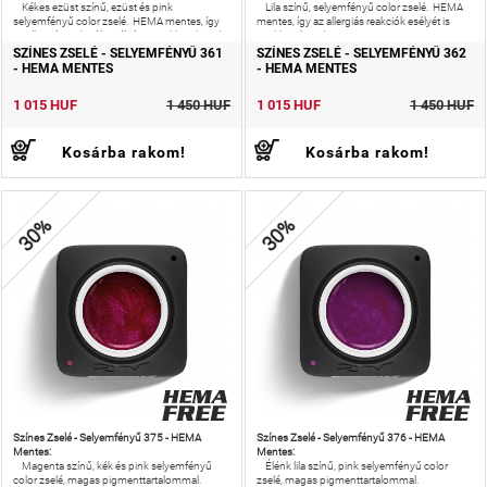
Kékes ezüst színű, ezüst és pink
Lila színű, selyemfényű color zselé. HEMA
selyemfényű color zselé. HEMA mentes, így
mentes, így az allergiás reakciók esélyét is
az allergiás reakciók esélyét is csökkentheted!
csökkentheted!
SZÍNES ZSELÉ - SELYEMFÉNYŰ 361
SZÍNES ZSELÉ - SELYEMFÉNYŰ 362
- HEMA MENTES
- HEMA MENTES
1 015 HUF
1 450 HUF
1 015 HUF
1 450 HUF
Kosárba rakom!
Kosárba rakom!
30%
30%
Színes Zselé - Selyemfényű 375 - HEMA
Színes Zselé - Selyemfényű 376 - HEMA
Mentes:
Mentes:
Magenta színű, kék és pink selyemfényű
Élénk lila színű, pink selyemfényű color
color zselé, magas pigmenttartalommal.
zselé, magas pigmenttartalommal.