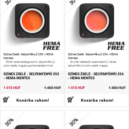
30%
30%
Színes Zselé - Selyemfényű 253 - HEMA
Színes Zselé - Selyemfényű 254 - HEMA
Mentes:
Mentes:
Rikító narancssárga színű, selyemfényű
Enyhén áttetsző narancsszínű, kékes
color zselé, magas pigmenttartalommal.
selyemfényű color zselé, magas
pigmenttartalommal.
SZÍNES ZSELÉ - SELYEMFÉNYŰ 253
SZÍNES ZSELÉ - SELYEMFÉNYŰ 254
- HEMA MENTES
- HEMA MENTES
1 015 HUF
1 450 HUF
1 015 HUF
1 450 HUF
Kosárba rakom!
Kosárba rakom!
30%
30%