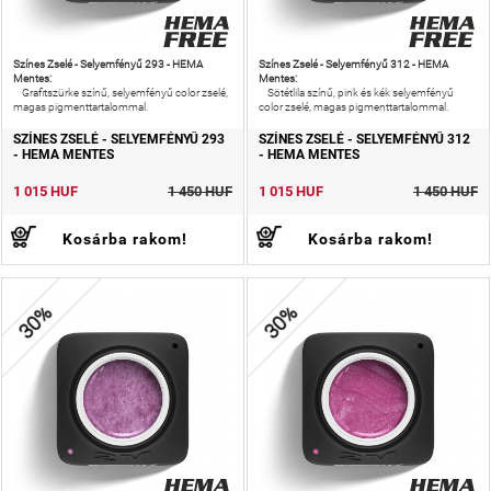
Színes Zselé - Selyemfényű 293 - HEMA
Színes Zselé - Selyemfényű 312 - HEMA
Mentes:
Mentes:
Grafitszürke színű, selyemfényű color zselé,
Sötétlila színű, pink és kék selyemfényű
magas pigmenttartalommal.
color zselé, magas pigmenttartalommal.
SZÍNES ZSELÉ - SELYEMFÉNYŰ 293
SZÍNES ZSELÉ - SELYEMFÉNYŰ 312
- HEMA MENTES
- HEMA MENTES
1 015 HUF
1 450 HUF
1 015 HUF
1 450 HUF
Kosárba rakom!
Kosárba rakom!
30%
30%