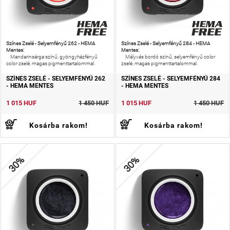
Színes Zselé - Selyemfényű 262 - HEMA
Színes Zselé - Selyemfényű 284 - HEMA
Mentes:
Mentes:
Mandarinsárga színű, gyöngyházfényű
Mályvás bordó színű, selyemfényű color
color zselé, magas pigmenttartalommal.
zselé, magas pigmenttartalommal.
SZÍNES ZSELÉ - SELYEMFÉNYŰ 262
SZÍNES ZSELÉ - SELYEMFÉNYŰ 284
- HEMA MENTES
- HEMA MENTES
1 015 HUF
1 450 HUF
1 015 HUF
1 450 HUF
Kosárba rakom!
Kosárba rakom!
30%
30%