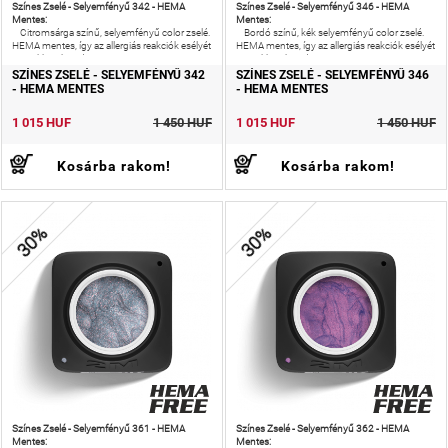
Színes Zselé - Selyemfényű 342 - HEMA
Színes Zselé - Selyemfényű 346 - HEMA
Mentes:
Mentes:
Citromsárga színű, selyemfényű color zselé.
Bordó színű, kék selyemfényű color zselé.
HEMA mentes, így az allergiás reakciók esélyét
HEMA mentes, így az allergiás reakciók esélyét
is csökkentheted!
is csökkentheted!
SZÍNES ZSELÉ - SELYEMFÉNYŰ 342
SZÍNES ZSELÉ - SELYEMFÉNYŰ 346
- HEMA MENTES
- HEMA MENTES
1 015 HUF
1 450 HUF
1 015 HUF
1 450 HUF
Kosárba rakom!
Kosárba rakom!
30%
30%
Színes Zselé - Selyemfényű 361 - HEMA
Színes Zselé - Selyemfényű 362 - HEMA
Mentes:
Mentes: