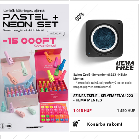
30%
Színes Zselé - Selyemfényű 223 - HEMA
Mentes:
Farmerkék színű, selyemfényű color zselé,
magas pigmenttartalommal.
SZÍNES ZSELÉ - SELYEMFÉNYŰ 223
- HEMA MENTES
1 015 HUF
1 450 HUF
Kosárba rakom!