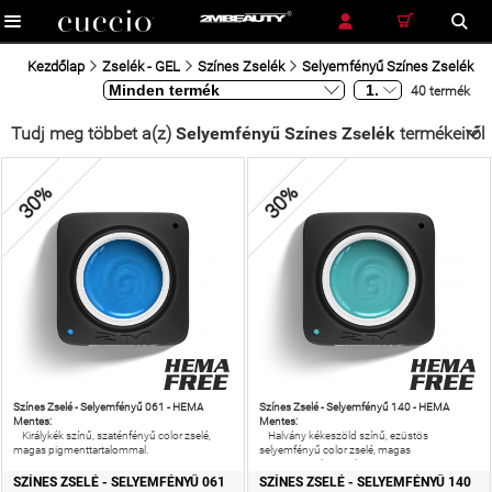
RÉSZLETES KERESÉS
KERESÉS
Kezdőlap
Zselék - GEL
Színes Zselék
Selyemfényű Színes Zselék
40 termék
Tudj meg többet a(z)
Selyemfényű Színes Zselék
termékeiről
30%
30%
Színes Zselé - Selyemfényű 061 - HEMA
Színes Zselé - Selyemfényű 140 - HEMA
Mentes:
Mentes:
Királykék színű, szaténfényű color zselé,
Halvány kékeszöld színű, ezüstös
magas pigmenttartalommal.
selyemfényű color zselé, magas
pigmenttartalommal.
SZÍNES ZSELÉ - SELYEMFÉNYŰ 061
SZÍNES ZSELÉ - SELYEMFÉNYŰ 140