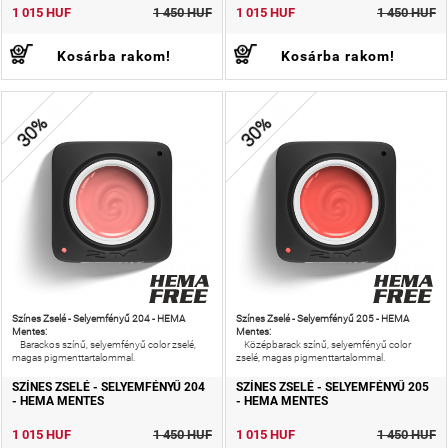
1 015 HUF
1 450 HUF
1 015 HUF
1 450 HUF
Kosárba rakom!
Kosárba rakom!
30%
30%
Színes Zselé - Selyemfényű 204 - HEMA
Színes Zselé - Selyemfényű 205 - HEMA
Mentes:
Mentes:
Barackos színű, selyemfényű color zselé,
Középbarack színű, selyemfényű color
magas pigmenttartalommal.
zselé, magas pigmenttartalommal.
SZÍNES ZSELÉ - SELYEMFÉNYŰ 204
SZÍNES ZSELÉ - SELYEMFÉNYŰ 205
- HEMA MENTES
- HEMA MENTES
1 015 HUF
1 450 HUF
1 015 HUF
1 450 HUF