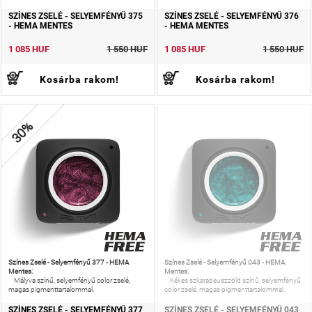
SZÍNES ZSELÉ - SELYEMFÉNYŰ 375
SZÍNES ZSELÉ - SELYEMFÉNYŰ 376
- HEMA MENTES
- HEMA MENTES
1 085 HUF
1 550 HUF
1 085 HUF
1 550 HUF
Kosárba rakom!
Kosárba rakom!
30%
Színes Zselé - Selyemfényű 377 - HEMA
Színes Zselé - Selyemfényű 043 - HEMA
Mentes:
Mentes:
Mályva színű, selyemfényű color zselé,
Kékes szkarabeuszzöld színű, selyemfényű
magas pigmenttartalommal.
color zselé, magas pigmenttartalommal.
SZÍNES ZSELÉ - SELYEMFÉNYŰ 377
SZÍNES ZSELÉ - SELYEMFÉNYŰ 043