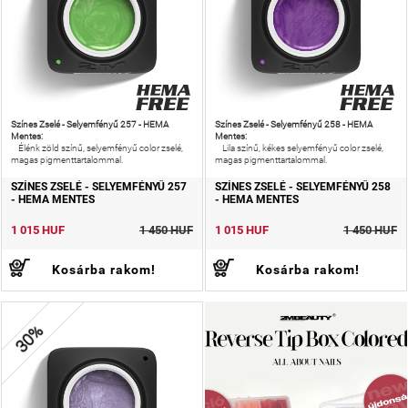
Színes Zselé - Selyemfényű 257 - HEMA
Színes Zselé - Selyemfényű 258 - HEMA
Mentes:
Mentes:
Élénk zöld színű, selyemfényű color zselé,
Lila színű, kékes selyemfényű color zselé,
magas pigmenttartalommal.
magas pigmenttartalommal.
SZÍNES ZSELÉ - SELYEMFÉNYŰ 257
SZÍNES ZSELÉ - SELYEMFÉNYŰ 258
- HEMA MENTES
- HEMA MENTES
1 015 HUF
1 450 HUF
1 015 HUF
1 450 HUF
Kosárba rakom!
Kosárba rakom!
30%