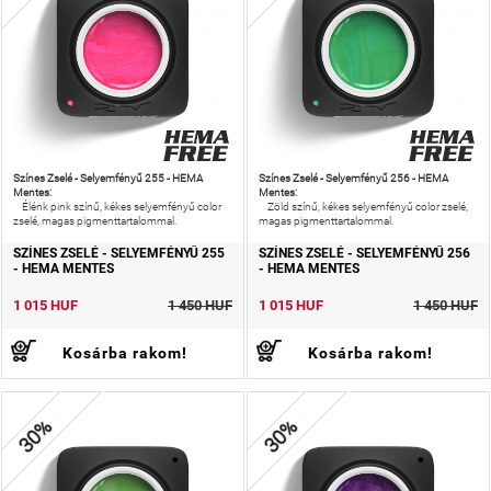
Színes Zselé - Selyemfényű 255 - HEMA
Színes Zselé - Selyemfényű 256 - HEMA
Mentes:
Mentes:
Élénk pink színű, kékes selyemfényű color
Zöld színű, kékes selyemfényű color zselé,
zselé, magas pigmenttartalommal.
magas pigmenttartalommal.
SZÍNES ZSELÉ - SELYEMFÉNYŰ 255
SZÍNES ZSELÉ - SELYEMFÉNYŰ 256
- HEMA MENTES
- HEMA MENTES
1 015 HUF
1 450 HUF
1 015 HUF
1 450 HUF
Kosárba rakom!
Kosárba rakom!
30%
30%