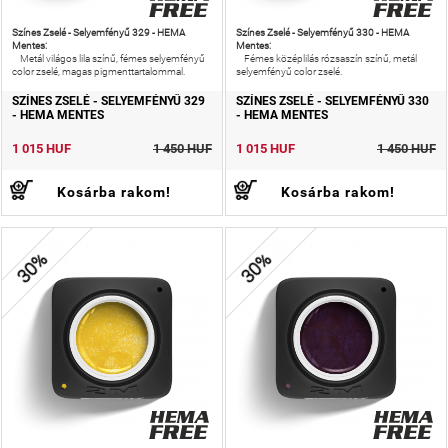
Színes Zselé - Selyemfényű 329 - HEMA
Színes Zselé - Selyemfényű 330 - HEMA
Mentes:
Mentes:
Metál világos lila színű, fémes selyemfényű
Fémes középlilás rózsaszín színű, metál
color zselé, magas pigmenttartalommal.
selyemfényű color zselé.
SZÍNES ZSELÉ - SELYEMFÉNYŰ 329
SZÍNES ZSELÉ - SELYEMFÉNYŰ 330
- HEMA MENTES
- HEMA MENTES
1 015 HUF
1 450 HUF
1 015 HUF
1 450 HUF
Kosárba rakom!
Kosárba rakom!
30%
30%