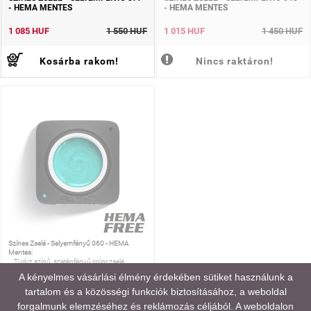
- HEMA MENTES
- HEMA MENTES
1 085 HUF
1 550 HUF
1 015 HUF
1 450 HUF
Kosárba rakom!
Nincs raktáron!
Színes Zselé - Selyemfényű 060 - HEMA
Mentes:
Türkiz színű, szaténfényű color zselé,
magas pigmenttartalommal.
A kényelmes vásárlási élmény érdekében sütiket használunk a
tartalom és a közösségi funkciók biztosításához, a weboldal
SZÍNES ZSELÉ - SELYEMFÉNYŰ 060
- HEMA MENTES
forgalmunk elemzéséhez és reklámozás céljából. A weboldalon