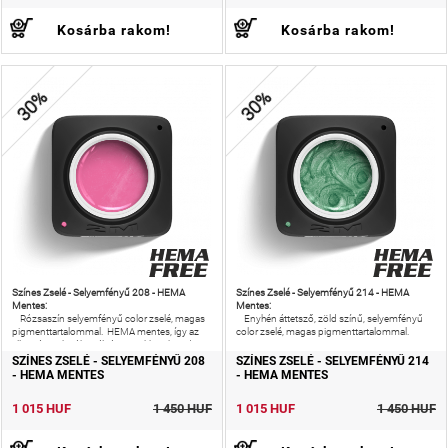
Kosárba rakom!
Kosárba rakom!
30%
30%
Színes Zselé - Selyemfényű 208 - HEMA
Színes Zselé - Selyemfényű 214 - HEMA
Mentes:
Mentes:
Rózsaszín selyemfényű color zselé, magas
Enyhén áttetsző, zöld színű, selyemfényű
pigmenttartalommal. HEMA mentes, így az
color zselé, magas pigmenttartalommal.
allergiás reakciók esélyét is csökkentheted!
SZÍNES ZSELÉ - SELYEMFÉNYŰ 208
SZÍNES ZSELÉ - SELYEMFÉNYŰ 214
- HEMA MENTES
- HEMA MENTES
1 015 HUF
1 450 HUF
1 015 HUF
1 450 HUF