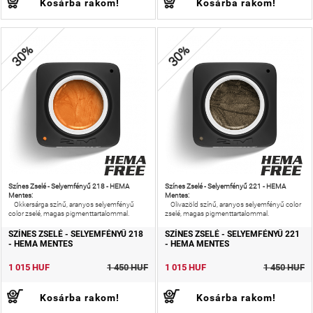
Kosárba rakom!
Kosárba rakom!
30%
30%
Színes Zselé - Selyemfényű 218 - HEMA
Színes Zselé - Selyemfényű 221 - HEMA
Mentes:
Mentes:
Okkersárga színű, aranyos selyemfényű
Olivazöld színű, aranyos selyemfényű color
color zselé, magas pigmenttartalommal.
zselé, magas pigmenttartalommal.
SZÍNES ZSELÉ - SELYEMFÉNYŰ 218
SZÍNES ZSELÉ - SELYEMFÉNYŰ 221
- HEMA MENTES
- HEMA MENTES
1 015 HUF
1 450 HUF
1 015 HUF
1 450 HUF
Kosárba rakom!
Kosárba rakom!