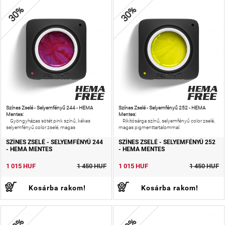
30%
30%
Színes Zselé - Selyemfényű 244 - HEMA
Színes Zselé - Selyemfényű 252 - HEMA
Mentes:
Mentes:
Gyöngyházas sötét pink színű, kékes
Rikítósárga színű, selyemfényű color zselé,
selyemfényű color zselé, magas
magas pigmenttartalommal.
pigmenttartalommal.
SZÍNES ZSELÉ - SELYEMFÉNYŰ 244
SZÍNES ZSELÉ - SELYEMFÉNYŰ 252
- HEMA MENTES
- HEMA MENTES
1 015 HUF
1 450 HUF
1 015 HUF
1 450 HUF
Kosárba rakom!
Kosárba rakom!